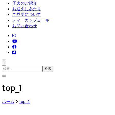
子犬のご紹介
お迎えにあたり
ご見学について
ティーカップヨーキー
お問い合わせ
検
索
対
象:
top_1
ホーム
top_1