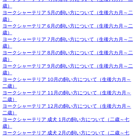
どで不安があるときには直接ブリーダーに確認することが
歳）
できます。子犬を飼うのであれば、お迎えはブリーダーか
ヨークシャーテリア 5月の飼い方について（生後六カ月～二
らするのが一番です。ベベドールはヨークシャーテリア専
歳）
門ブリーダーをしております。ヨークシャーテリアをお迎
ヨークシャーテリア 6月の飼い方について（生後六カ月～二
えの際にはベベドールにお任せください。
歳）
ヨークシャーテリア 7月の飼い方について（生後六カ月～二
2020.10.16
歳）
子犬を購入するにあたって重要なポイントとなるのが、健
ヨークシャーテリア 8月の飼い方について（生後六カ月～二
康状態やワクチンの接種状況のことです。ベベドールで
歳）
は、紹介ページに記載があります通り、ワクチンの接種
ヨークシャーテリア 9月の飼い方について（生後六カ月～二
や、それと合わせて健康診断も行っておりますので、お客
歳）
様の元に元気で健康な猫ちゃんをお届けすることが可能で
ヨークシャーテリア 10月の飼い方について（生後六カ月～
す。 ヨークシャーテリア購入をご検討の際は、私どもベベ
二歳）
ドール にお任せ下さい。
ヨークシャーテリア 11月の飼い方について（生後六カ月～
二歳）
2020.10.9
ヨークシャーテリア 12月の飼い方について（生後六カ月～
二歳）
ベベドールは近鉄河内松原駅の近くに見学スペースがござ
ヨークシャーテリア 成犬 1月の飼い方について（二歳～七
います。お越しの際には駅まで送迎させていただきます。
歳）
見学スペースではかわいい子犬たちが皆様をお待ちしてい
ヨークシャーテリア 成犬 2月の飼い方について（二歳～七
ます。突然訪問していただいて見学していただくことはで