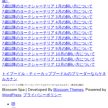
歳）
いなどの特徴があります。垂れ下がるほど長い被毛が挙げ
7歳以降のヨークシャーテリア 1月の飼い方について
られ、カットの仕方によって雰囲気が違ってきます。被毛
7歳以降のヨークシャーテリア 2月の飼い方について
を伸ばし続ける場合はラッピングという、長い被毛をひと
7歳以降のヨークシャーテリア 3月の飼い方について
まとめにくくる必要があり、色々なおしゃれを楽しめ流の
7歳以降のヨークシャーテリア 4月の飼い方について
も人気の一つです。被毛を伸ばし続ける場合はラッピング
7歳以降のヨークシャーテリア 5月の飼い方について
を行い、長い被毛をひとまとめにくくる必要があります。
7歳以降のヨークシャーテリア 6月の飼い方について
ヨークシャーテリアの購入をお考えの際は、是非当店にご
7歳以降のヨークシャーテリア 7月の飼い方について
相談下さい。
7歳以降のヨークシャーテリア 8月の飼い方について
2020.9.18
7歳以降のヨークシャーテリア 9月の飼い方について
7歳以降のヨークシャーテリア 10月の飼い方について
ベベドールはヨークシャテリア専門のブリーダーです。飼
7歳以降のヨークシャーテリア 11月の飼い方について
い主様へお引き渡す前から、しっかり育成としつけを行っ
7歳以降のヨークシャーテリア 12月の飼い方について
ております。アフターフォローもお任せください！安心し
てワンちゃんと過ごせるよう。精一杯サポートさせていた
トイプードル・ティーカッププードルのブリーダーならケネ
だきます。ヨークシャテリアのご購入を検討されている方
ルカナン
は、ウェブサイトの写真だけでは伝わらない、ワンちゃん
小さなトイプードル可愛いティーカッププードルのブリーダーはケネルカナン（東京芝公園店）
の可愛さを是非見て頂きたいです。見学ご希望の際は、お
Blossom Spa | Developed By
Blossom Themes
. Powered by
気軽にご相談くださいませ。
WordPress
.
プライバシーポリシー
2020.9.11