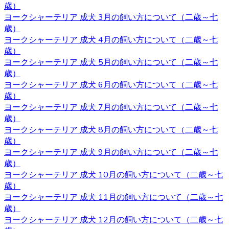
歳）
きないので、お越しの際にはあらかじめご予約をとってい
ヨークシャーテリア 成犬 3月の飼い方について（二歳～七
ただくようよろしくお願いいたします。ご検討の際にはお
歳）
気軽にお問い合わせください。
ヨークシャーテリア 成犬 4月の飼い方について（二歳～七
2020.10.2
歳）
ヨークシャーテリア 成犬 5月の飼い方について（二歳～七
ヨークシャーテリアは物覚えが早くしつけやすいと言われ
歳）
ています。気の強さと頑固さを持ちあわせるので、しっか
ヨークシャーテリア 成犬 6月の飼い方について（二歳～七
りとしつけてあげてください。 飼い主がリーダーだという
歳）
ことを示すことで、主従関係を構築したうえで信頼関係を
ヨークシャーテリア 成犬 7月の飼い方について（二歳～七
結ぶことができます。 自分のテリトリーをしっかりと守ろ
歳）
うとするので、番犬としても適しています。吠え癖を持っ
ヨークシャーテリア 成犬 8月の飼い方について（二歳～七
た犬もいますが、しつけで矯正できるので心配はいりませ
歳）
ん。しつけやヨークシャーテリアについてお悩みの際は、
ヨークシャーテリア 成犬 9月の飼い方について（二歳～七
是非当店にご相談下さい。
歳）
ヨークシャーテリア 成犬 10月の飼い方について（二歳～七
2020.9.25
歳）
ヨークシャーテリア 成犬 11月の飼い方について（二歳～七
小型犬の中でも特に有名なヨークシャーテリアはヨークや
歳）
ヨーキーといった愛称で広く親しまれています。 非常に細
ヨークシャーテリア 成犬 12月の飼い方について（二歳～七
い被毛を持ちながら、シングルコートであり抜け毛が少な