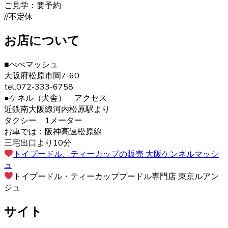
ご見学：要予約
2020.12.12
//不定休
ヨークシャーテリアは警戒心が強く、初対面から心を開く
お店について
ことはあまりありませんが、慣れた飼い主には甘えん坊で
す。プライドの高い犬が多いので、しつけの際は頭ごなし
に叱らず、褒めて教えるようにしましょう。さみしがりの
■べべマッシュ
面もあるので、たくさんコミュニケーションをとってあげ
大阪府松原市岡7-60
るのが良いでしょう。 ヨークシャーテリアの育成・販売の
tel.072-333-6758
ことなら、ベベドールへ是非お問い合わせください。
●ケネル（犬舎） アクセス
近鉄南大阪線河内松原駅より
2020.12.4
タクシー 1メーター
お車では：阪神高速松原線
ペットを飼う際、愛情を持って可愛がることももちろんで
三宅出口より10分
すが、それと同じくらいしつけもしっかりと行うことも大
トイプードル、ティーカップの販売 大阪ケンネルマッシ
切です。ヨークシャーテリアのブリーダーベベドールで
ュ
は、飼い主様へのお引渡しの前からしつけも含めてしっか
トイプードル・ティーカッププードル専門店 東京ルアン
りとした育成を行い、飼い主様へ飼う際のアドバイスも行
ジュ
っております。
サイト
2020.11.27