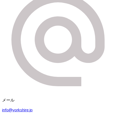
メール
info@yorkshire.jp