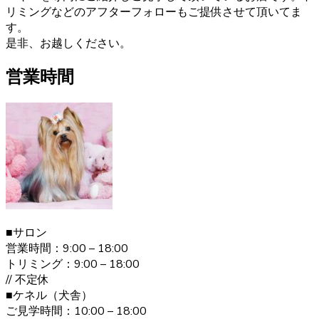
また、飼い主さんへ飼い方やしつけのレクチャーも致しま
リミングなどのアフターフォローもご提供させて頂いてま
す。ヨークシャーテリアのご購入をお考えの際は、是非当
す。
店にご相談下さい。
是非、お越しください。
2021.1.19
営業時間
ヨークシャーテリアは何といっても美しい毛並みが大きな
特徴です。”動く宝石”と呼ばれとても上品な毛並みをしてい
ます。どんどん被毛は伸びてしまうので、定期的なお手入
れが必要です。伸びた被毛を結んだり、カットしたりと飼
い主の好みによってオシャレを楽しむことが出来ます。 ご
購入の際は、是非ベベドールへお問い合わせ下さい。
2020.12.30
ヨークシャーテリアの毛色は「ダーク・スチール・ブル
■サロン
ー」と言われます。 子犬の頃は黒色の割合が多く、成長す
営業時間：9:00 – 18:00
ると顔まわりを中心に茶色の部分が増えていきます。こう
トリミング：9:00 – 18:00
した毛色の変化も、成長の楽しみとなるでしょう。 ヨーク
// 不定休
シャーテリア購入をご検討の際は、お気軽にお問い合わせ
■ケネル（犬舎）
ください。
ご見学時間：10:00 – 18:00