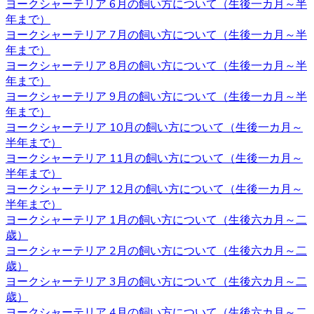
ヨークシャーテリア 6月の飼い方について（生後一カ月～半
があり、女の子の場合は避妊手術をしないと発情期に血が
年まで）
出たり、妊娠の危険性があることがあります。 いずれの場
ヨークシャーテリア 7月の飼い方について（生後一カ月～半
合も性格は飼い主の育て方次第なので、もしフィーリング
年まで）
が合って気に入った子がいた場合には性別はそれほど重要
ヨークシャーテリア 8月の飼い方について（生後一カ月～半
ではないでしょう。
年まで）
ヨークシャーテリア 9月の飼い方について（生後一カ月～半
2020.10.30
年まで）
ヨークシャーテリアは体が小さいため、室内で遊び回るだ
ヨークシャーテリア 10月の飼い方について（生後一カ月～
けで十分な運動になります。高齢者など毎日散歩に連れて
半年まで）
行ってあげられるか不安な人にもおすすめです。しかし、
ヨークシャーテリア 11月の飼い方について（生後一カ月～
ヨークシャテリアのストレス発散のためにも、週何回かは
半年まで）
軽めの散歩に連れていってあげるのが良いでしょう。何か
ヨークシャーテリア 12月の飼い方について（生後一カ月～
わからないことがありましたら、ヨークシャーテリア専門
半年まで）
のブリーダー・ベベドール にご相談ください。
ヨークシャーテリア 1月の飼い方について（生後六カ月～二
歳）
2020.10.23
ヨークシャーテリア 2月の飼い方について（生後六カ月～二
歳）
ブリーダーから子犬をお迎えする利点は、ペットショップ
ヨークシャーテリア 3月の飼い方について（生後六カ月～二
とは異なりブリーダーが一匹一匹の健康状態や性格などを
歳）
きちんと把握しているというところです。また、育て方な
ヨークシャーテリア 4月の飼い方について（生後六カ月～二