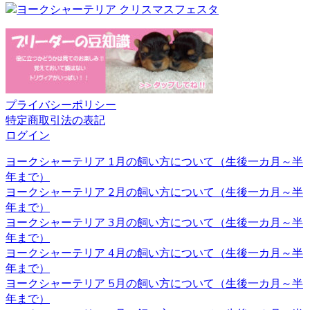
ヨークシャーテリアと言う名前はイングランド北部に位置
するヨークシャー地方と言う場所が由来とされています。
ヨークシャー地方およびランカシャー地方で製粉工や織物
などの工場労働者たちに飼われ、ネズミ捕りの役割を担っ
ていました。とても活発で警戒心が強いのもテリアの特徴
です。 ヨークシャーテリアの育成・販売のことなら、ベベ
ドールへ是非お問い合わせください。
プライバシーポリシー
2020.11.13
特定商取引法の表記
ログイン
べべドールはアフターケアもしっかり行っております。購
入後でもわからないこと、心配なことがございましたらお
ヨークシャーテリア 1月の飼い方について（生後一カ月～半
気軽にお問い合わせください。初めてヨークシャーテリア
年まで）
をお迎えするお客様も、安心してご利用いただけます。 ご
ヨークシャーテリア 2月の飼い方について（生後一カ月～半
購入の際は、是非お問い合わせ下さい。
年まで）
ヨークシャーテリア 3月の飼い方について（生後一カ月～半
2020.11.06
年まで）
ヨークシャーテリア 4月の飼い方について（生後一カ月～半
ワンちゃんを購入する際、男の子と女の子で迷うことがあ
年まで）
りますが、繁殖を考えていないようであればそれほどこど
ヨークシャーテリア 5月の飼い方について（生後一カ月～半
わりを持つ必要もないでしょう。 それぞれの注意点とし
年まで）
て、男の子は縄張り意識があるのでマーキングをすること