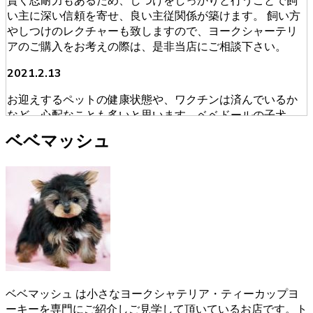
賢く忍耐力もあるため、しつけをしっかりと行うことで飼
い主に深い信頼を寄せ、良い主従関係が築けます。 飼い方
やしつけのレクチャーも致しますので、ヨークシャーテリ
アのご購入をお考えの際は、是非当店にご相談下さい。
2021.2.13
お迎えするペットの健康状態や、ワクチンは済んでいるか
など、心配なことも多いと思います。ベベドールの子犬
は、獣医師による健康診断を必ず受けております。ブリー
ベベマッシュ
ダーが販売・購入に当たって安心できる育成を慎重に行っ
ております。そのため初めてワンちゃんを飼うという人に
も安心してお迎えいただけます。ヨークシャーテリアのご
購入をお考えの際は、是非当店にご相談下さい。
2021.1.31
ヨークシャーテリアのご購入をお考えの際は、しっかり育
成としつけを行い、愛情たっぷりに接しているブリーダー
からお買い求めいただくのが一番です。大阪府松原市のベ
ベドールでは、ヨークシャーテリアたちの育成・販売を経
ベベマッシュ は小さなヨークシャテリア・ティーカップヨ
験豊富なブリーダーが行っていますのでご安心ください。
ーキーを専門にご紹介しご見学して頂いているお店です。ト