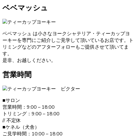
は、獣医師による健康診断を必ず受けております。ブリー
ベベマッシュ
ダーが販売・購入に当たって安心できる育成を慎重に行っ
ております。そのため初めてワンちゃんを飼うという人に
も安心してお迎えいただけます。ヨークシャーテリアのご
購入をお考えの際は、是非当店にご相談下さい。
ベベマッシュ は小さなヨークシャテリア・ティーカップヨ
ーキーを専門にご紹介しご見学して頂いているお店です。ト
2021.1.31
リミングなどのアフターフォローもご提供させて頂いてま
ヨークシャーテリアのご購入をお考えの際は、しっかり育
す。
成としつけを行い、愛情たっぷりに接しているブリーダー
是非、お越しください。
からお買い求めいただくのが一番です。大阪府松原市のベ
ベドールでは、ヨークシャーテリアたちの育成・販売を経
営業時間
験豊富なブリーダーが行っていますのでご安心ください。
また、飼い主さんへ飼い方やしつけのレクチャーも致しま
す。ヨークシャーテリアのご購入をお考えの際は、是非当
店にご相談下さい。
■サロン
営業時間：9:00 – 18:00
2021.1.19
トリミング：9:00 – 18:00
// 不定休
ヨークシャーテリアは何といっても美しい毛並みが大きな
■ケネル（犬舎）
特徴です。”動く宝石”と呼ばれとても上品な毛並みをしてい
ご見学時間：10:00 – 18:00