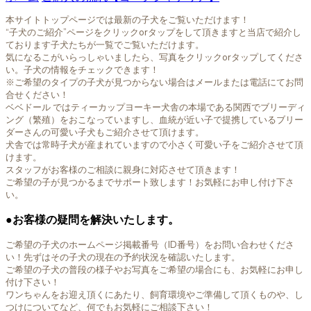
本サイトトップページでは最新の子犬をご覧いただけます！
“子犬のご紹介”ページをクリックorタップをして頂きますと当店で紹介し
ております子犬たちが一覧でご覧いただけます。
気になるこがいらっしゃいましたら、写真をクリックorタップしてくださ
い。子犬の情報をチェックできます！
※ご希望のタイプの子犬が見つからない場合はメールまたは電話にてお問
合せください！
ベベドール ではティーカップヨーキー犬舎の本場である関西でブリーディ
ング（繁殖）をおこなっていますし、血統が近い子で提携しているブリー
ダーさんの可愛い子犬もご紹介させて頂けます。
犬舎では常時子犬が産まれていますので小さく可愛い子をご紹介させて頂
けます。
スタッフがお客様のご相談に親身に対応させて頂きます！
ご希望の子が見つかるまでサポート致します！お気軽にお申し付け下さ
い。
●
お客様の疑問を解決いたします。
ご希望の子犬のホームページ掲載番号（ID番号）をお問い合わせくださ
い！先ずはその子犬の現在の予約状況を確認いたします。
ご希望の子犬の普段の様子やお写真をご希望の場合にも、お気軽にお申し
付け下さい！
ワンちゃんをお迎え頂くにあたり、飼育環境やご準備して頂くものや、し
つけについてなど、何でもお気軽にご相談下さい！