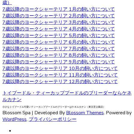
りとしつけてあげてください。 飼い主がリーダーだという
歳）
ことを示すことで、主従関係を構築したうえで信頼関係を
7歳以降のヨークシャーテリア 1月の飼い方について
結ぶことができます。 自分のテリトリーをしっかりと守ろ
7歳以降のヨークシャーテリア 2月の飼い方について
うとするので、番犬としても適しています。吠え癖を持っ
7歳以降のヨークシャーテリア 3月の飼い方について
た犬もいますが、しつけで矯正できるので心配はいりませ
7歳以降のヨークシャーテリア 4月の飼い方について
ん。しつけやヨークシャーテリアについてお悩みの際は、
7歳以降のヨークシャーテリア 5月の飼い方について
是非当店にご相談下さい。
7歳以降のヨークシャーテリア 6月の飼い方について
7歳以降のヨークシャーテリア 7月の飼い方について
2020.9.25
7歳以降のヨークシャーテリア 8月の飼い方について
7歳以降のヨークシャーテリア 9月の飼い方について
小型犬の中でも特に有名なヨークシャーテリアはヨークや
7歳以降のヨークシャーテリア 10月の飼い方について
ヨーキーといった愛称で広く親しまれています。 非常に細
7歳以降のヨークシャーテリア 11月の飼い方について
い被毛を持ちながら、シングルコートであり抜け毛が少な
7歳以降のヨークシャーテリア 12月の飼い方について
いなどの特徴があります。垂れ下がるほど長い被毛が挙げ
られ、カットの仕方によって雰囲気が違ってきます。被毛
トイプードル・ティーカッププードルのブリーダーならケネ
を伸ばし続ける場合はラッピングという、長い被毛をひと
ルカナン
まとめにくくる必要があり、色々なおしゃれを楽しめ流の
小さなトイプードル可愛いティーカッププードルのブリーダーはケネルカナン（東京芝公園店）
も人気の一つです。被毛を伸ばし続ける場合はラッピング
Blossom Spa | Developed By
Blossom Themes
. Powered by
を行い、長い被毛をひとまとめにくくる必要があります。
WordPress
.
プライバシーポリシー
ヨークシャーテリアの購入をお考えの際は、是非当店にご
相談下さい。