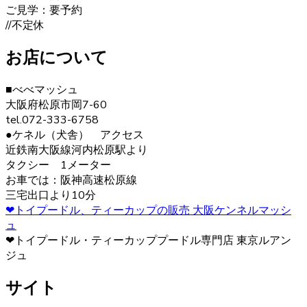
ます。どんどん被毛は伸びてしまうので、定期的なお手入
ご見学：要予約
れが必要です。伸びた被毛を結んだり、カットしたりと飼
//不定休
い主の好みによってオシャレを楽しむことが出来ます。 ご
購入の際は、是非ベベドールへお問い合わせ下さい。
お店について
2020.12.30
■べべマッシュ
ヨークシャーテリアの毛色は「ダーク・スチール・ブル
大阪府松原市岡7-60
ー」と言われます。 子犬の頃は黒色の割合が多く、成長す
tel.072-333-6758
ると顔まわりを中心に茶色の部分が増えていきます。こう
●ケネル（犬舎） アクセス
した毛色の変化も、成長の楽しみとなるでしょう。 ヨーク
近鉄南大阪線河内松原駅より
シャーテリア購入をご検討の際は、お気軽にお問い合わせ
タクシー 1メーター
ください。
お車では：阪神高速松原線
三宅出口より10分
2020.12.12
❤トイプードル、ティーカップの販売 大阪ケンネルマッシ
ュ
ヨークシャーテリアは警戒心が強く、初対面から心を開く
❤トイプードル・ティーカッププードル専門店 東京ルアン
ことはあまりありませんが、慣れた飼い主には甘えん坊で
ジュ
す。プライドの高い犬が多いので、しつけの際は頭ごなし
に叱らず、褒めて教えるようにしましょう。さみしがりの
サイト
面もあるので、たくさんコミュニケーションをとってあげ
るのが良いでしょう。 ヨークシャーテリアの育成・販売の