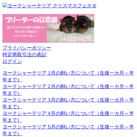
ことなら、ベベドールへ是非お問い合わせください。
2020.12.4
ペットを飼う際、愛情を持って可愛がることももちろんで
すが、それと同じくらいしつけもしっかりと行うことも大
切です。ヨークシャーテリアのブリーダーベベドールで
は、飼い主様へのお引渡しの前からしつけも含めてしっか
プライバシーポリシー
りとした育成を行い、飼い主様へ飼う際のアドバイスも行
特定商取引法の表記
っております。
ログイン
2020.11.27
ヨークシャーテリア 1月の飼い方について（生後一カ月～半
年まで）
ヨークシャーテリアと言う名前はイングランド北部に位置
ヨークシャーテリア 2月の飼い方について（生後一カ月～半
するヨークシャー地方と言う場所が由来とされています。
年まで）
ヨークシャー地方およびランカシャー地方で製粉工や織物
ヨークシャーテリア 3月の飼い方について（生後一カ月～半
などの工場労働者たちに飼われ、ネズミ捕りの役割を担っ
年まで）
ていました。とても活発で警戒心が強いのもテリアの特徴
ヨークシャーテリア 4月の飼い方について（生後一カ月～半
です。 ヨークシャーテリアの育成・販売のことなら、ベベ
年まで）
ドールへ是非お問い合わせください。
ヨークシャーテリア 5月の飼い方について（生後一カ月～半
年まで）
2020.11.13