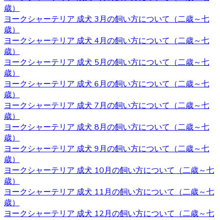
康状態やワクチンの接種状況のことです。ベベドールで
歳）
は、紹介ページに記載があります通り、ワクチンの接種
ヨークシャーテリア 成犬 3月の飼い方について（二歳～七
や、それと合わせて健康診断も行っておりますので、お客
歳）
様の元に元気で健康な猫ちゃんをお届けすることが可能で
ヨークシャーテリア 成犬 4月の飼い方について（二歳～七
す。 ヨークシャーテリア購入をご検討の際は、私どもベベ
歳）
ドール にお任せ下さい。
ヨークシャーテリア 成犬 5月の飼い方について（二歳～七
歳）
2020.10.9
ヨークシャーテリア 成犬 6月の飼い方について（二歳～七
歳）
ベベドールは近鉄河内松原駅の近くに見学スペースがござ
ヨークシャーテリア 成犬 7月の飼い方について（二歳～七
います。お越しの際には駅まで送迎させていただきます。
歳）
見学スペースではかわいい子犬たちが皆様をお待ちしてい
ヨークシャーテリア 成犬 8月の飼い方について（二歳～七
ます。突然訪問していただいて見学していただくことはで
歳）
きないので、お越しの際にはあらかじめご予約をとってい
ヨークシャーテリア 成犬 9月の飼い方について（二歳～七
ただくようよろしくお願いいたします。ご検討の際にはお
歳）
気軽にお問い合わせください。
ヨークシャーテリア 成犬 10月の飼い方について（二歳～七
歳）
2020.10.2
ヨークシャーテリア 成犬 11月の飼い方について（二歳～七
ヨークシャーテリアは物覚えが早くしつけやすいと言われ
歳）
ています。気の強さと頑固さを持ちあわせるので、しっか
ヨークシャーテリア 成犬 12月の飼い方について（二歳～七