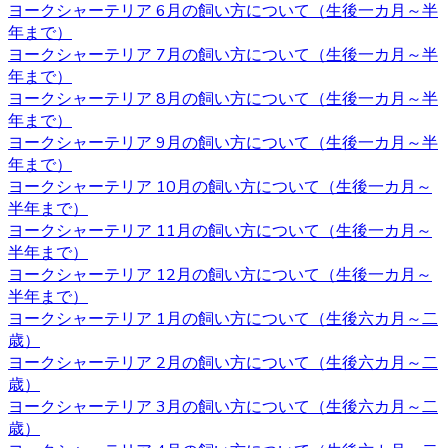
ヨークシャーテリア 6月の飼い方について（生後一カ月～半
年まで）
べべドールはアフターケアもしっかり行っております。購
ヨークシャーテリア 7月の飼い方について（生後一カ月～半
入後でもわからないこと、心配なことがございましたらお
年まで）
気軽にお問い合わせください。初めてヨークシャーテリア
ヨークシャーテリア 8月の飼い方について（生後一カ月～半
をお迎えするお客様も、安心してご利用いただけます。 ご
年まで）
購入の際は、是非お問い合わせ下さい。
ヨークシャーテリア 9月の飼い方について（生後一カ月～半
2020.11.06
年まで）
ヨークシャーテリア 10月の飼い方について（生後一カ月～
ワンちゃんを購入する際、男の子と女の子で迷うことがあ
半年まで）
りますが、繁殖を考えていないようであればそれほどこど
ヨークシャーテリア 11月の飼い方について（生後一カ月～
わりを持つ必要もないでしょう。 それぞれの注意点とし
半年まで）
て、男の子は縄張り意識があるのでマーキングをすること
ヨークシャーテリア 12月の飼い方について（生後一カ月～
があり、女の子の場合は避妊手術をしないと発情期に血が
半年まで）
出たり、妊娠の危険性があることがあります。 いずれの場
ヨークシャーテリア 1月の飼い方について（生後六カ月～二
合も性格は飼い主の育て方次第なので、もしフィーリング
歳）
が合って気に入った子がいた場合には性別はそれほど重要
ヨークシャーテリア 2月の飼い方について（生後六カ月～二
ではないでしょう。
歳）
ヨークシャーテリア 3月の飼い方について（生後六カ月～二
2020.10.30
歳）