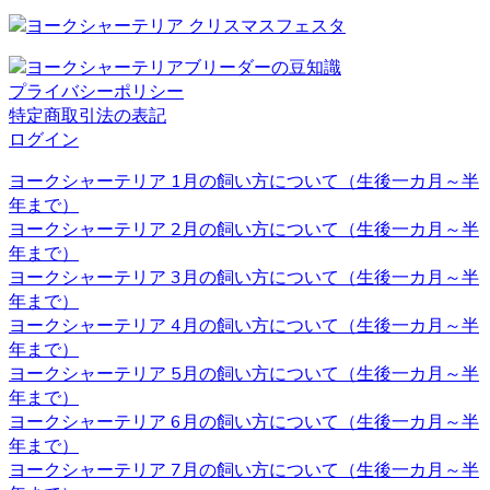
ことなら、ベベドールへ是非お問い合わせください。
2020.12.4
プライバシーポリシー
ペットを飼う際、愛情を持って可愛がることももちろんで
特定商取引法の表記
すが、それと同じくらいしつけもしっかりと行うことも大
ログイン
切です。ヨークシャーテリアのブリーダーベベドールで
は、飼い主様へのお引渡しの前からしつけも含めてしっか
ヨークシャーテリア 1月の飼い方について（生後一カ月～半
りとした育成を行い、飼い主様へ飼う際のアドバイスも行
年まで）
っております。
ヨークシャーテリア 2月の飼い方について（生後一カ月～半
年まで）
2020.11.27
ヨークシャーテリア 3月の飼い方について（生後一カ月～半
年まで）
ヨークシャーテリアと言う名前はイングランド北部に位置
ヨークシャーテリア 4月の飼い方について（生後一カ月～半
するヨークシャー地方と言う場所が由来とされています。
年まで）
ヨークシャー地方およびランカシャー地方で製粉工や織物
ヨークシャーテリア 5月の飼い方について（生後一カ月～半
などの工場労働者たちに飼われ、ネズミ捕りの役割を担っ
年まで）
ていました。とても活発で警戒心が強いのもテリアの特徴
ヨークシャーテリア 6月の飼い方について（生後一カ月～半
です。 ヨークシャーテリアの育成・販売のことなら、ベベ
年まで）
ドールへ是非お問い合わせください。
ヨークシャーテリア 7月の飼い方について（生後一カ月～半