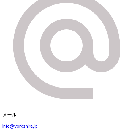
メール
info@yorkshire.jp