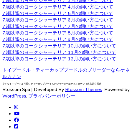
7歳以降のヨークシャーテリア 3月の飼い方について
りとしつけてあげてください。 飼い主がリーダーだという
7歳以降のヨークシャーテリア 4月の飼い方について
ことを示すことで、主従関係を構築したうえで信頼関係を
7歳以降のヨークシャーテリア 5月の飼い方について
結ぶことができます。 自分のテリトリーをしっかりと守ろ
7歳以降のヨークシャーテリア 6月の飼い方について
うとするので、番犬としても適しています。吠え癖を持っ
7歳以降のヨークシャーテリア 7月の飼い方について
た犬もいますが、しつけで矯正できるので心配はいりませ
7歳以降のヨークシャーテリア 8月の飼い方について
ん。しつけやヨークシャーテリアについてお悩みの際は、
7歳以降のヨークシャーテリア 9月の飼い方について
是非当店にご相談下さい。
7歳以降のヨークシャーテリア 10月の飼い方について
7歳以降のヨークシャーテリア 11月の飼い方について
2020.9.25
7歳以降のヨークシャーテリア 12月の飼い方について
小型犬の中でも特に有名なヨークシャーテリアはヨークや
トイプードル・ティーカッププードルのブリーダーならケネ
ヨーキーといった愛称で広く親しまれています。 非常に細
ルカナン
い被毛を持ちながら、シングルコートであり抜け毛が少な
いなどの特徴があります。垂れ下がるほど長い被毛が挙げ
小さなトイプードル可愛いティーカッププードルのブリーダーはケネルカナン（東京芝公園店）
Blossom Spa | Developed By
Blossom Themes
. Powered by
られ、カットの仕方によって雰囲気が違ってきます。被毛
WordPress
.
プライバシーポリシー
を伸ばし続ける場合はラッピングという、長い被毛をひと
まとめにくくる必要があり、色々なおしゃれを楽しめ流の
も人気の一つです。被毛を伸ばし続ける場合はラッピング
を行い、長い被毛をひとまとめにくくる必要があります。
ヨークシャーテリアの購入をお考えの際は、是非当店にご
相談下さい。