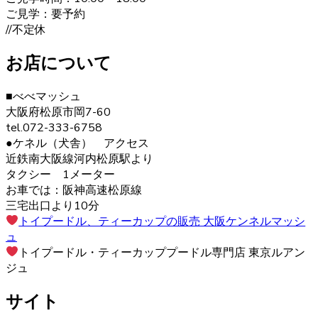
ます。どんどん被毛は伸びてしまうので、定期的なお手入
ご見学：要予約
れが必要です。伸びた被毛を結んだり、カットしたりと飼
//不定休
い主の好みによってオシャレを楽しむことが出来ます。 ご
購入の際は、是非ベベドールへお問い合わせ下さい。
お店について
2020.12.30
■べべマッシュ
ヨークシャーテリアの毛色は「ダーク・スチール・ブル
大阪府松原市岡7-60
ー」と言われます。 子犬の頃は黒色の割合が多く、成長す
tel.072-333-6758
ると顔まわりを中心に茶色の部分が増えていきます。こう
●ケネル（犬舎） アクセス
した毛色の変化も、成長の楽しみとなるでしょう。 ヨーク
近鉄南大阪線河内松原駅より
シャーテリア購入をご検討の際は、お気軽にお問い合わせ
タクシー 1メーター
ください。
お車では：阪神高速松原線
三宅出口より10分
2020.12.12
トイプードル、ティーカップの販売 大阪ケンネルマッシ
ュ
ヨークシャーテリアは警戒心が強く、初対面から心を開く
トイプードル・ティーカッププードル専門店 東京ルアン
ことはあまりありませんが、慣れた飼い主には甘えん坊で
ジュ
す。プライドの高い犬が多いので、しつけの際は頭ごなし
に叱らず、褒めて教えるようにしましょう。さみしがりの
サイト
面もあるので、たくさんコミュニケーションをとってあげ
るのが良いでしょう。 ヨークシャーテリアの育成・販売の