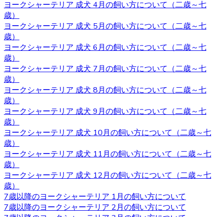
ヨークシャーテリア 成犬 4月の飼い方について（二歳～七
康状態やワクチンの接種状況のことです。ベベドールで
歳）
は、紹介ページに記載があります通り、ワクチンの接種
ヨークシャーテリア 成犬 5月の飼い方について（二歳～七
や、それと合わせて健康診断も行っておりますので、お客
歳）
様の元に元気で健康な猫ちゃんをお届けすることが可能で
ヨークシャーテリア 成犬 6月の飼い方について（二歳～七
す。 ヨークシャーテリア購入をご検討の際は、私どもベベ
歳）
ドール にお任せ下さい。
ヨークシャーテリア 成犬 7月の飼い方について（二歳～七
歳）
2020.10.9
ヨークシャーテリア 成犬 8月の飼い方について（二歳～七
ベベドールは近鉄河内松原駅の近くに見学スペースがござ
歳）
います。お越しの際には駅まで送迎させていただきます。
ヨークシャーテリア 成犬 9月の飼い方について（二歳～七
見学スペースではかわいい子犬たちが皆様をお待ちしてい
歳）
ます。突然訪問していただいて見学していただくことはで
ヨークシャーテリア 成犬 10月の飼い方について（二歳～七
きないので、お越しの際にはあらかじめご予約をとってい
歳）
ただくようよろしくお願いいたします。ご検討の際にはお
ヨークシャーテリア 成犬 11月の飼い方について（二歳～七
気軽にお問い合わせください。
歳）
ヨークシャーテリア 成犬 12月の飼い方について（二歳～七
2020.10.2
歳）
7歳以降のヨークシャーテリア 1月の飼い方について
ヨークシャーテリアは物覚えが早くしつけやすいと言われ
7歳以降のヨークシャーテリア 2月の飼い方について
ています。気の強さと頑固さを持ちあわせるので、しっか