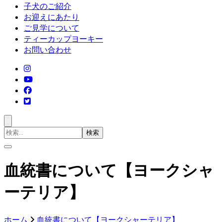
子犬のご紹介
お迎えにあたり
ご見学について
ティーカップヨーキー
お問い合わせ
検
索
対
象:
血統書について【ヨークシャ
ーテリア】
ホーム
血統書について【ヨークシャーテリア】