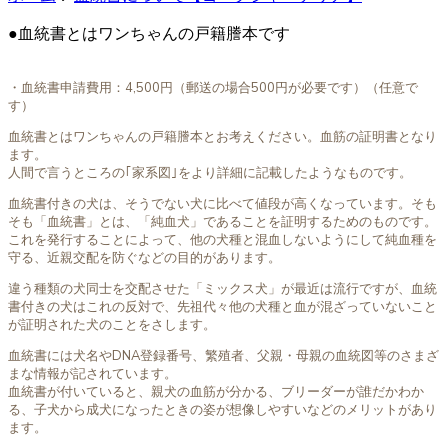
●血統書とはワンちゃんの戸籍謄本です
・血統書申請費用：4,500円（郵送の場合500円が必要です）（任意で
す）
血統書とはワンちゃんの戸籍謄本とお考えください。血筋の証明書となり
ます。
人間で言うところの｢家系図｣をより詳細に記載したようなものです。
血統書付きの犬は、そうでない犬に比べて値段が高くなっています。そも
そも「血統書」とは、「純血犬」であることを証明するためのものです。
これを発行することによって、他の犬種と混血しないようにして純血種を
守る、近親交配を防ぐなどの目的があります。
違う種類の犬同士を交配させた「ミックス犬」が最近は流行ですが、血統
書付きの犬はこれの反対で、先祖代々他の犬種と血が混ざっていないこと
が証明された犬のことをさします。
血統書には犬名やDNA登録番号、繁殖者、父親・母親の血統図等のさまざ
まな情報が記されています。
血統書が付いていると、親犬の血筋が分かる、ブリーダーが誰だかわか
る、子犬から成犬になったときの姿が想像しやすいなどのメリットがあり
ます。