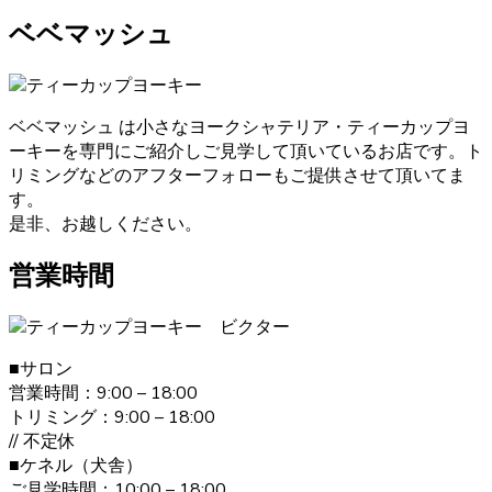
は、獣医師による健康診断を必ず受けております。ブリー
ベベマッシュ
ダーが販売・購入に当たって安心できる育成を慎重に行っ
ております。そのため初めてワンちゃんを飼うという人に
も安心してお迎えいただけます。ヨークシャーテリアのご
購入をお考えの際は、是非当店にご相談下さい。
ベベマッシュ は小さなヨークシャテリア・ティーカップヨ
ーキーを専門にご紹介しご見学して頂いているお店です。ト
2021.1.31
リミングなどのアフターフォローもご提供させて頂いてま
ヨークシャーテリアのご購入をお考えの際は、しっかり育
す。
成としつけを行い、愛情たっぷりに接しているブリーダー
是非、お越しください。
からお買い求めいただくのが一番です。大阪府松原市のベ
ベドールでは、ヨークシャーテリアたちの育成・販売を経
営業時間
験豊富なブリーダーが行っていますのでご安心ください。
また、飼い主さんへ飼い方やしつけのレクチャーも致しま
す。ヨークシャーテリアのご購入をお考えの際は、是非当
店にご相談下さい。
■サロン
営業時間：9:00 – 18:00
2021.1.19
トリミング：9:00 – 18:00
// 不定休
ヨークシャーテリアは何といっても美しい毛並みが大きな
■ケネル（犬舎）
特徴です。”動く宝石”と呼ばれとても上品な毛並みをしてい
ご見学時間：10:00 – 18:00