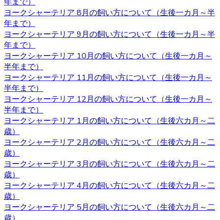
2020.11.13
年まで）
ヨークシャーテリア 8月の飼い方について（生後一カ月～半
べべドールはアフターケアもしっかり行っております。購
年まで）
入後でもわからないこと、心配なことがございましたらお
ヨークシャーテリア 9月の飼い方について（生後一カ月～半
気軽にお問い合わせください。初めてヨークシャーテリア
年まで）
をお迎えするお客様も、安心してご利用いただけます。 ご
ヨークシャーテリア 10月の飼い方について（生後一カ月～
購入の際は、是非お問い合わせ下さい。
半年まで）
ヨークシャーテリア 11月の飼い方について（生後一カ月～
2020.11.06
半年まで）
ヨークシャーテリア 12月の飼い方について（生後一カ月～
ワンちゃんを購入する際、男の子と女の子で迷うことがあ
半年まで）
りますが、繁殖を考えていないようであればそれほどこど
ヨークシャーテリア 1月の飼い方について（生後六カ月～二
わりを持つ必要もないでしょう。 それぞれの注意点とし
歳）
て、男の子は縄張り意識があるのでマーキングをすること
ヨークシャーテリア 2月の飼い方について（生後六カ月～二
があり、女の子の場合は避妊手術をしないと発情期に血が
歳）
出たり、妊娠の危険性があることがあります。 いずれの場
ヨークシャーテリア 3月の飼い方について（生後六カ月～二
合も性格は飼い主の育て方次第なので、もしフィーリング
歳）
が合って気に入った子がいた場合には性別はそれほど重要
ヨークシャーテリア 4月の飼い方について（生後六カ月～二
ではないでしょう。
歳）
2020.10.30
ヨークシャーテリア 5月の飼い方について（生後六カ月～二
歳）