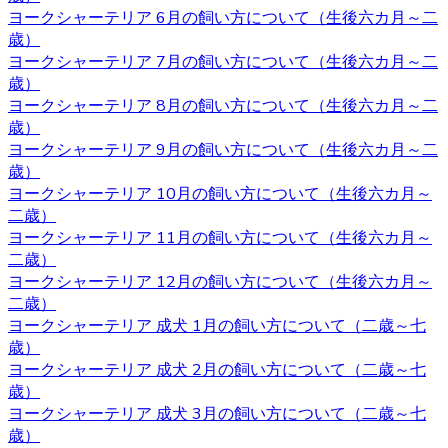
ヨークシャーテリアは体が小さいため、室内で遊び回るだ
ヨークシャーテリア 6月の飼い方について（生後六カ月～二
けで十分な運動になります。高齢者など毎日散歩に連れて
歳）
行ってあげられるか不安な人にもおすすめです。しかし、
ヨークシャーテリア 7月の飼い方について（生後六カ月～二
ヨークシャテリアのストレス発散のためにも、週何回かは
歳）
軽めの散歩に連れていってあげるのが良いでしょう。何か
ヨークシャーテリア 8月の飼い方について（生後六カ月～二
わからないことがありましたら、ヨークシャーテリア専門
歳）
のブリーダー・ベベドール にご相談ください。
ヨークシャーテリア 9月の飼い方について（生後六カ月～二
歳）
2020.10.23
ヨークシャーテリア 10月の飼い方について（生後六カ月～
二歳）
ブリーダーから子犬をお迎えする利点は、ペットショップ
ヨークシャーテリア 11月の飼い方について（生後六カ月～
とは異なりブリーダーが一匹一匹の健康状態や性格などを
二歳）
きちんと把握しているというところです。また、育て方な
ヨークシャーテリア 12月の飼い方について（生後六カ月～
どで不安があるときには直接ブリーダーに確認することが
二歳）
できます。子犬を飼うのであれば、お迎えはブリーダーか
ヨークシャーテリア 成犬 1月の飼い方について（二歳～七
らするのが一番です。ベベドールはヨークシャーテリア専
歳）
門ブリーダーをしております。ヨークシャーテリアをお迎
ヨークシャーテリア 成犬 2月の飼い方について（二歳～七
えの際にはベベドールにお任せください。
歳）
2020.10.16
ヨークシャーテリア 成犬 3月の飼い方について（二歳～七
歳）
子犬を購入するにあたって重要なポイントとなるのが、健