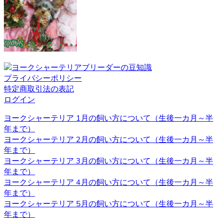
ペットを飼う際、愛情を持って可愛がることももちろんで
すが、それと同じくらいしつけもしっかりと行うことも大
切です。ヨークシャーテリアのブリーダーベベドールで
は、飼い主様へのお引渡しの前からしつけも含めてしっか
りとした育成を行い、飼い主様へ飼う際のアドバイスも行
っております。
プライバシーポリシー
特定商取引法の表記
2020.11.27
ログイン
ヨークシャーテリアと言う名前はイングランド北部に位置
ヨークシャーテリア 1月の飼い方について（生後一カ月～半
するヨークシャー地方と言う場所が由来とされています。
年まで）
ヨークシャー地方およびランカシャー地方で製粉工や織物
ヨークシャーテリア 2月の飼い方について（生後一カ月～半
などの工場労働者たちに飼われ、ネズミ捕りの役割を担っ
年まで）
ていました。とても活発で警戒心が強いのもテリアの特徴
ヨークシャーテリア 3月の飼い方について（生後一カ月～半
です。 ヨークシャーテリアの育成・販売のことなら、ベベ
年まで）
ドールへ是非お問い合わせください。
ヨークシャーテリア 4月の飼い方について（生後一カ月～半
2020.11.13
年まで）
ヨークシャーテリア 5月の飼い方について（生後一カ月～半
べべドールはアフターケアもしっかり行っております。購
年まで）