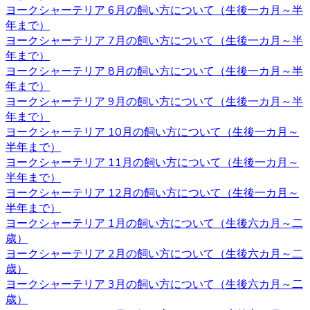
入後でもわからないこと、心配なことがございましたらお
ヨークシャーテリア 6月の飼い方について（生後一カ月～半
気軽にお問い合わせください。初めてヨークシャーテリア
年まで）
をお迎えするお客様も、安心してご利用いただけます。 ご
ヨークシャーテリア 7月の飼い方について（生後一カ月～半
購入の際は、是非お問い合わせ下さい。
年まで）
ヨークシャーテリア 8月の飼い方について（生後一カ月～半
2020.11.06
年まで）
ヨークシャーテリア 9月の飼い方について（生後一カ月～半
ワンちゃんを購入する際、男の子と女の子で迷うことがあ
年まで）
りますが、繁殖を考えていないようであればそれほどこど
ヨークシャーテリア 10月の飼い方について（生後一カ月～
わりを持つ必要もないでしょう。 それぞれの注意点とし
半年まで）
て、男の子は縄張り意識があるのでマーキングをすること
ヨークシャーテリア 11月の飼い方について（生後一カ月～
があり、女の子の場合は避妊手術をしないと発情期に血が
半年まで）
出たり、妊娠の危険性があることがあります。 いずれの場
ヨークシャーテリア 12月の飼い方について（生後一カ月～
合も性格は飼い主の育て方次第なので、もしフィーリング
半年まで）
が合って気に入った子がいた場合には性別はそれほど重要
ヨークシャーテリア 1月の飼い方について（生後六カ月～二
ではないでしょう。
歳）
2020.10.30
ヨークシャーテリア 2月の飼い方について（生後六カ月～二
歳）
ヨークシャーテリアは体が小さいため、室内で遊び回るだ
ヨークシャーテリア 3月の飼い方について（生後六カ月～二
けで十分な運動になります。高齢者など毎日散歩に連れて
歳）
行ってあげられるか不安な人にもおすすめです。しかし、