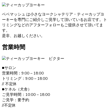
ております。そのため初めてワンちゃんを飼うという人に
も安心してお迎えいただけます。ヨークシャーテリアのご
購入をお考えの際は、是非当店にご相談下さい。
ベベマッシュ は小さなヨークシャテリア・ティーカップヨ
ーキーを専門にご紹介しご見学して頂いているお店です。ト
2021.1.31
リミングなどのアフターフォローもご提供させて頂いてま
ヨークシャーテリアのご購入をお考えの際は、しっかり育
す。
成としつけを行い、愛情たっぷりに接しているブリーダー
是非、お越しください。
からお買い求めいただくのが一番です。大阪府松原市のベ
ベドールでは、ヨークシャーテリアたちの育成・販売を経
営業時間
験豊富なブリーダーが行っていますのでご安心ください。
また、飼い主さんへ飼い方やしつけのレクチャーも致しま
す。ヨークシャーテリアのご購入をお考えの際は、是非当
店にご相談下さい。
■サロン
営業時間：9:00 – 18:00
2021.1.19
トリミング：9:00 – 18:00
// 不定休
ヨークシャーテリアは何といっても美しい毛並みが大きな
■ケネル（犬舎）
特徴です。”動く宝石”と呼ばれとても上品な毛並みをしてい
ご見学時間：10:00 – 18:00
ます。どんどん被毛は伸びてしまうので、定期的なお手入
ご見学：要予約
れが必要です。伸びた被毛を結んだり、カットしたりと飼
//不定休
い主の好みによってオシャレを楽しむことが出来ます。 ご