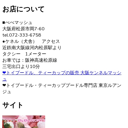
購入の際は、是非ベベドールへお問い合わせ下さい。
お店について
2020.12.30
■べべマッシュ
ヨークシャーテリアの毛色は「ダーク・スチール・ブル
大阪府松原市岡7-60
ー」と言われます。 子犬の頃は黒色の割合が多く、成長す
tel.072-333-6758
ると顔まわりを中心に茶色の部分が増えていきます。こう
●ケネル（犬舎） アクセス
した毛色の変化も、成長の楽しみとなるでしょう。 ヨーク
近鉄南大阪線河内松原駅より
シャーテリア購入をご検討の際は、お気軽にお問い合わせ
タクシー 1メーター
ください。
お車では：阪神高速松原線
三宅出口より10分
2020.12.12
❤トイプードル、ティーカップの販売 大阪ケンネルマッシ
ュ
ヨークシャーテリアは警戒心が強く、初対面から心を開く
❤トイプードル・ティーカッププードル専門店 東京ルアン
ことはあまりありませんが、慣れた飼い主には甘えん坊で
ジュ
す。プライドの高い犬が多いので、しつけの際は頭ごなし
に叱らず、褒めて教えるようにしましょう。さみしがりの
サイト
面もあるので、たくさんコミュニケーションをとってあげ
るのが良いでしょう。 ヨークシャーテリアの育成・販売の
ことなら、ベベドールへ是非お問い合わせください。
2020.12.4