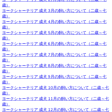
や、それと合わせて健康診断も行っておりますので、お客
歳）
様の元に元気で健康な猫ちゃんをお届けすることが可能で
ヨークシャーテリア 成犬 3月の飼い方について（二歳～七
す。 ヨークシャーテリア購入をご検討の際は、私どもベベ
歳）
ドール にお任せ下さい。
ヨークシャーテリア 成犬 4月の飼い方について（二歳～七
歳）
2020.10.9
ヨークシャーテリア 成犬 5月の飼い方について（二歳～七
ベベドールは近鉄河内松原駅の近くに見学スペースがござ
歳）
います。お越しの際には駅まで送迎させていただきます。
ヨークシャーテリア 成犬 6月の飼い方について（二歳～七
見学スペースではかわいい子犬たちが皆様をお待ちしてい
歳）
ます。突然訪問していただいて見学していただくことはで
ヨークシャーテリア 成犬 7月の飼い方について（二歳～七
きないので、お越しの際にはあらかじめご予約をとってい
歳）
ただくようよろしくお願いいたします。ご検討の際にはお
ヨークシャーテリア 成犬 8月の飼い方について（二歳～七
気軽にお問い合わせください。
歳）
ヨークシャーテリア 成犬 9月の飼い方について（二歳～七
2020.10.2
歳）
ヨークシャーテリア 成犬 10月の飼い方について（二歳～七
ヨークシャーテリアは物覚えが早くしつけやすいと言われ
歳）
ています。気の強さと頑固さを持ちあわせるので、しっか
ヨークシャーテリア 成犬 11月の飼い方について（二歳～七
りとしつけてあげてください。 飼い主がリーダーだという
歳）
ことを示すことで、主従関係を構築したうえで信頼関係を
ヨークシャーテリア 成犬 12月の飼い方について（二歳～七
結ぶことができます。 自分のテリトリーをしっかりと守ろ