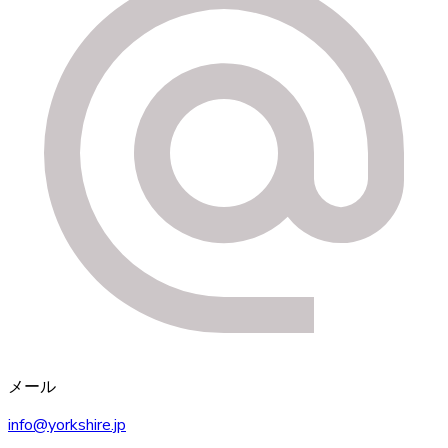
メール
info@yorkshire.jp