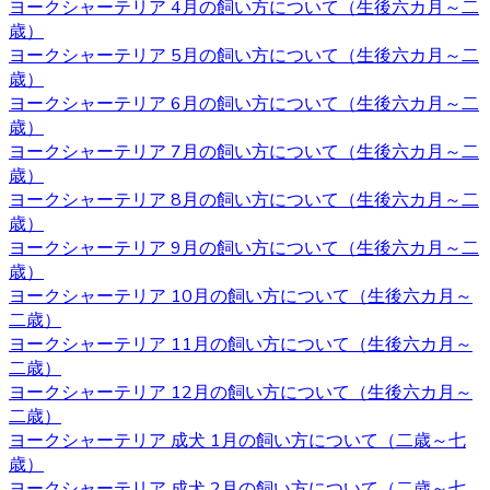
ヨークシャーテリア 4月の飼い方について（生後六カ月～二
ヨークシャテリアのストレス発散のためにも、週何回かは
歳）
軽めの散歩に連れていってあげるのが良いでしょう。何か
ヨークシャーテリア 5月の飼い方について（生後六カ月～二
わからないことがありましたら、ヨークシャーテリア専門
歳）
のブリーダー・ベベドール にご相談ください。
ヨークシャーテリア 6月の飼い方について（生後六カ月～二
歳）
2020.10.23
ヨークシャーテリア 7月の飼い方について（生後六カ月～二
ブリーダーから子犬をお迎えする利点は、ペットショップ
歳）
とは異なりブリーダーが一匹一匹の健康状態や性格などを
ヨークシャーテリア 8月の飼い方について（生後六カ月～二
きちんと把握しているというところです。また、育て方な
歳）
どで不安があるときには直接ブリーダーに確認することが
ヨークシャーテリア 9月の飼い方について（生後六カ月～二
できます。子犬を飼うのであれば、お迎えはブリーダーか
歳）
らするのが一番です。ベベドールはヨークシャーテリア専
ヨークシャーテリア 10月の飼い方について（生後六カ月～
門ブリーダーをしております。ヨークシャーテリアをお迎
二歳）
えの際にはベベドールにお任せください。
ヨークシャーテリア 11月の飼い方について（生後六カ月～
二歳）
2020.10.16
ヨークシャーテリア 12月の飼い方について（生後六カ月～
二歳）
子犬を購入するにあたって重要なポイントとなるのが、健
ヨークシャーテリア 成犬 1月の飼い方について（二歳～七
康状態やワクチンの接種状況のことです。ベベドールで
歳）
は、紹介ページに記載があります通り、ワクチンの接種
ヨークシャーテリア 成犬 2月の飼い方について（二歳～七