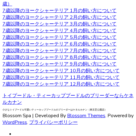
歳）
うとするので、番犬としても適しています。吠え癖を持っ
7歳以降のヨークシャーテリア 1月の飼い方について
た犬もいますが、しつけで矯正できるので心配はいりませ
7歳以降のヨークシャーテリア 2月の飼い方について
ん。しつけやヨークシャーテリアについてお悩みの際は、
7歳以降のヨークシャーテリア 3月の飼い方について
是非当店にご相談下さい。
7歳以降のヨークシャーテリア 4月の飼い方について
7歳以降のヨークシャーテリア 5月の飼い方について
2020.9.25
7歳以降のヨークシャーテリア 6月の飼い方について
小型犬の中でも特に有名なヨークシャーテリアはヨークや
7歳以降のヨークシャーテリア 7月の飼い方について
ヨーキーといった愛称で広く親しまれています。 非常に細
7歳以降のヨークシャーテリア 8月の飼い方について
い被毛を持ちながら、シングルコートであり抜け毛が少な
7歳以降のヨークシャーテリア 9月の飼い方について
いなどの特徴があります。垂れ下がるほど長い被毛が挙げ
7歳以降のヨークシャーテリア 10月の飼い方について
られ、カットの仕方によって雰囲気が違ってきます。被毛
7歳以降のヨークシャーテリア 11月の飼い方について
を伸ばし続ける場合はラッピングという、長い被毛をひと
7歳以降のヨークシャーテリア 12月の飼い方について
まとめにくくる必要があり、色々なおしゃれを楽しめ流の
トイプードル・ティーカッププードルのブリーダーならケネ
も人気の一つです。被毛を伸ばし続ける場合はラッピング
ルカナン
を行い、長い被毛をひとまとめにくくる必要があります。
ヨークシャーテリアの購入をお考えの際は、是非当店にご
小さなトイプードル可愛いティーカッププードルのブリーダーはケネルカナン（東京芝公園店）
Blossom Spa | Developed By
Blossom Themes
. Powered by
相談下さい。
WordPress
.
プライバシーポリシー
2020.9.18