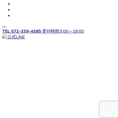
ベベドールはヨークシャテリア専門のブリーダーです。飼
い主様へお引き渡す前から、しっかり育成としつけを行っ
ております。アフターフォローもお任せください！安心し
てワンちゃんと過ごせるよう。精一杯サポートさせていた
だきます。ヨークシャテリアのご購入を検討されている方
TEL
072-339-4385
受付時間:9:00～18:00
は、ウェブサイトの写真だけでは伝わらない、ワンちゃん
公式LINE
の可愛さを是非見て頂きたいです。見学ご希望の際は、お
気軽にご相談くださいませ。
2020.9.11
子犬の歯を健康に保つため、毎日歯磨きをしてあげましょ
う。犬用歯ブラシを使って磨いてあげることで、歯石がつ
くのを予防することが出来ます。歯磨きは早いうちから口
に触られることに慣れさせる必要があるので、小さいうち
からトレーニングをしてあげてください。歯みがきが出来
ない時はなるべくドライフードにしましょう。ウェットフ
ードなどに比べ、ドライフードの方が歯石がつきにくいと
されています。飼い主さんへ、飼い方やしつけ方などもし
っかりとレクチャー致しますので、分からないことはお気
軽にご相談ください。