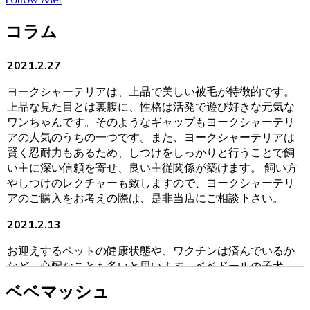
コラム
2021.2.27
ヨークシャーテリアは、上品で美しい被毛が特徴的です。
上品な見た目とは裏腹に、性格は活発で遊び好きな元気な
ワンちゃんです。そのようなギャップもヨークシャーテリ
アの人気のうちの一つです。また、ヨークシャーテリアは
賢く忍耐力もあるため、しつけをしっかりと行うことで飼
い主に深い信頼を寄せ、良い主従関係が築けます。 飼い方
やしつけのレクチャーも致しますので、ヨークシャーテリ
アのご購入をお考えの際は、是非当店にご相談下さい。
2021.2.13
お迎えするペットの健康状態や、ワクチンは済んでいるか
など、心配なことも多いと思います。ベベドールの子犬
は、獣医師による健康診断を必ず受けております。ブリー
ベベマッシュ
ダーが販売・購入に当たって安心できる育成を慎重に行っ