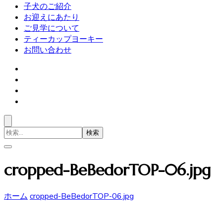
子犬のご紹介
お迎えにあたり
ご見学について
ティーカップヨーキー
お問い合わせ
検
索
対
象:
cropped-BeBedorTOP-06.jpg
ホーム
cropped-BeBedorTOP-06.jpg