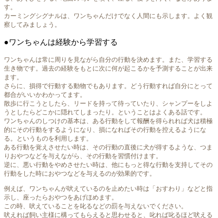
す。
カーミングシグナルは、ワンちゃんだけでなく人間にも示します。よく観
察してみましょう。
●ワンちゃんは経験から学習する
ワンちゃんは常に周りを見ながら自分の行動を決めます。また、学習する
生き物です。過去の経験をもとに次に何が起こるかを予測することが出来
ます。
さらに、損得で行動する動物でもあります。どう行動すれば自分にとって
都合がいいかわかってます。
散歩に行こうとしたら、リードを持って待っていたり、シャンプーをしよ
うとしたらどこかに隠れてしまったり。ということはよくある話です。
ワンちゃんのしつけの基本は、ある行動をして報酬を得られれば犬は積極
的にその行動をするようになり、損になればその行動を控えるようにな
る。というものを利用します。
ある行動を覚えさせたい時は、その行動の直後に犬が得するような、つま
りおやつなどを与えながら、その行動を習慣付けます。
逆に、悪い行動をやめさせたい時は、他にもっと得な行動を支持してその
行動をした時におやつなどを与えるのが効果的です。
例えば、ワンちゃんが吠えているのを止めたい時は「おすわり」などと指
示し、座ったらおやつをあげほめます。
この時、吠えていることを叱るなどの罰を与えないでください。
吠えれば飼い主様に構ってもらえると思わせると、叱れば叱るほど吠える