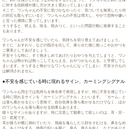
に対する信頼感や接し方が大きく変わってしまいます。
そこで、ワンちゃんの不安に気づかなかったり、気づいても無視したり何
の対応も取らずにいると、ワンちゃんの不安は増大し、やがて恐怖や嫌い
と言った感情に育ってしまいます。
そうすると、吠える、唸る、咬みつく、といった問題行動に発展すること
もあります。
ワンちゃんが不安を感じていたら、気持ちを切り替えてあげましょう。
すぐに「おすわり」などの指示を出して、座らせた後に抱っこやおやつを
ご褒美としてあげましょう。
不安そうな時に、すぐ抱きしめてあげたりおやつを与えてしまうと、ワン
ちゃんは怖がれば抱っこしてもらえる、おやつがもらえる。と学習してし
まいます。そうすると怖がりなワンちゃんになってしまい、不安そのもの
は解消されません。
●不安を感じている時に現れるサイン、カーミングシグナル
ワンちゃん同士では気持ちを体全体で表現しますが、特に不安を感じてい
る時に現れるサインを「カーミングシグナル」といいます。「カーム」と
は落ち着かせるという意味で、自分自身を落ち着かせるだけでなく、ほか
のワンちゃんを落ち着かせる効果もあります。
様々なサインがありますが、特に注意して観察して欲しいのは、耳・目・
口・尻尾です。
耳が後ろや横に倒れていたり、視線を逸らしたり顔をそむける、鼻をなめ
る、あくびをする、地面の匂いを嗅ぐ、座る、後ろを向く、などがありま