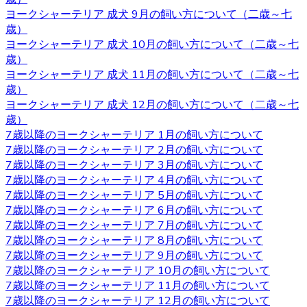
ことを示すことで、主従関係を構築したうえで信頼関係を
ヨークシャーテリア 成犬 9月の飼い方について（二歳～七
結ぶことができます。 自分のテリトリーをしっかりと守ろ
歳）
うとするので、番犬としても適しています。吠え癖を持っ
ヨークシャーテリア 成犬 10月の飼い方について（二歳～七
た犬もいますが、しつけで矯正できるので心配はいりませ
歳）
ん。しつけやヨークシャーテリアについてお悩みの際は、
ヨークシャーテリア 成犬 11月の飼い方について（二歳～七
是非当店にご相談下さい。
歳）
2020.9.25
ヨークシャーテリア 成犬 12月の飼い方について（二歳～七
歳）
小型犬の中でも特に有名なヨークシャーテリアはヨークや
7歳以降のヨークシャーテリア 1月の飼い方について
ヨーキーといった愛称で広く親しまれています。 非常に細
7歳以降のヨークシャーテリア 2月の飼い方について
い被毛を持ちながら、シングルコートであり抜け毛が少な
7歳以降のヨークシャーテリア 3月の飼い方について
いなどの特徴があります。垂れ下がるほど長い被毛が挙げ
7歳以降のヨークシャーテリア 4月の飼い方について
られ、カットの仕方によって雰囲気が違ってきます。被毛
7歳以降のヨークシャーテリア 5月の飼い方について
を伸ばし続ける場合はラッピングという、長い被毛をひと
7歳以降のヨークシャーテリア 6月の飼い方について
まとめにくくる必要があり、色々なおしゃれを楽しめ流の
7歳以降のヨークシャーテリア 7月の飼い方について
も人気の一つです。被毛を伸ばし続ける場合はラッピング
7歳以降のヨークシャーテリア 8月の飼い方について
を行い、長い被毛をひとまとめにくくる必要があります。
7歳以降のヨークシャーテリア 9月の飼い方について
ヨークシャーテリアの購入をお考えの際は、是非当店にご
7歳以降のヨークシャーテリア 10月の飼い方について
相談下さい。
7歳以降のヨークシャーテリア 11月の飼い方について
7歳以降のヨークシャーテリア 12月の飼い方について
2020.9.18