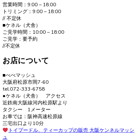
営業時間：9:00 – 18:00
い主の好みによってオシャレを楽しむことが出来ます。 ご
トリミング：9:00 – 18:00
購入の際は、是非ベベドールへお問い合わせ下さい。
// 不定休
■ケネル（犬舎）
2020.12.30
ご見学時間：10:00 – 18:00
ヨークシャーテリアの毛色は「ダーク・スチール・ブル
ご見学：要予約
ー」と言われます。 子犬の頃は黒色の割合が多く、成長す
//不定休
ると顔まわりを中心に茶色の部分が増えていきます。こう
した毛色の変化も、成長の楽しみとなるでしょう。 ヨーク
お店について
シャーテリア購入をご検討の際は、お気軽にお問い合わせ
ください。
■べべマッシュ
大阪府松原市岡7-60
2020.12.12
tel.072-333-6758
ヨークシャーテリアは警戒心が強く、初対面から心を開く
●ケネル（犬舎） アクセス
ことはあまりありませんが、慣れた飼い主には甘えん坊で
近鉄南大阪線河内松原駅より
す。プライドの高い犬が多いので、しつけの際は頭ごなし
タクシー 1メーター
に叱らず、褒めて教えるようにしましょう。さみしがりの
お車では：阪神高速松原線
面もあるので、たくさんコミュニケーションをとってあげ
三宅出口より10分
るのが良いでしょう。 ヨークシャーテリアの育成・販売の
トイプードル、ティーカップの販売 大阪ケンネルマッシ
ことなら、ベベドールへ是非お問い合わせください。
ュ