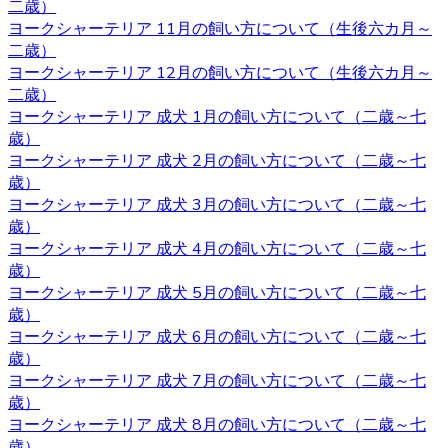
二歳）
は、紹介ページに記載があります通り、ワクチンの接種
ヨークシャーテリア 11月の飼い方について（生後六カ月～
や、それと合わせて健康診断も行っておりますので、お客
二歳）
様の元に元気で健康な猫ちゃんをお届けすることが可能で
ヨークシャーテリア 12月の飼い方について（生後六カ月～
す。 ヨークシャーテリア購入をご検討の際は、私どもベベ
二歳）
ドール にお任せ下さい。
ヨークシャーテリア 成犬 1月の飼い方について（二歳～七
歳）
2020.10.9
ヨークシャーテリア 成犬 2月の飼い方について（二歳～七
ベベドールは近鉄河内松原駅の近くに見学スペースがござ
歳）
います。お越しの際には駅まで送迎させていただきます。
ヨークシャーテリア 成犬 3月の飼い方について（二歳～七
見学スペースではかわいい子犬たちが皆様をお待ちしてい
歳）
ます。突然訪問していただいて見学していただくことはで
ヨークシャーテリア 成犬 4月の飼い方について（二歳～七
きないので、お越しの際にはあらかじめご予約をとってい
歳）
ただくようよろしくお願いいたします。ご検討の際にはお
ヨークシャーテリア 成犬 5月の飼い方について（二歳～七
気軽にお問い合わせください。
歳）
ヨークシャーテリア 成犬 6月の飼い方について（二歳～七
2020.10.2
歳）
ヨークシャーテリア 成犬 7月の飼い方について（二歳～七
ヨークシャーテリアは物覚えが早くしつけやすいと言われ
歳）
ています。気の強さと頑固さを持ちあわせるので、しっか
ヨークシャーテリア 成犬 8月の飼い方について（二歳～七
りとしつけてあげてください。 飼い主がリーダーだという
歳）