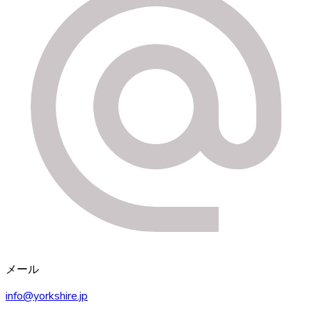
メール
info@yorkshire.jp