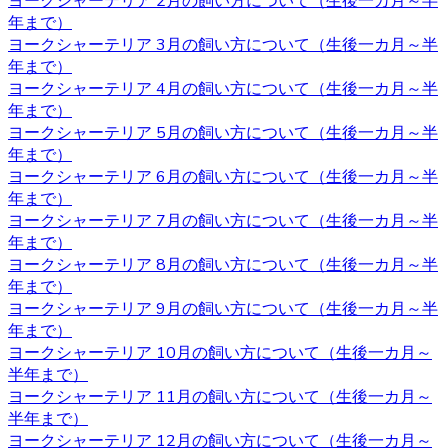
ヨークシャーテリア 2月の飼い方について（生後一カ月～半
べべドールはアフターケアもしっかり行っております。購
年まで）
入後でもわからないこと、心配なことがございましたらお
ヨークシャーテリア 3月の飼い方について（生後一カ月～半
気軽にお問い合わせください。初めてヨークシャーテリア
年まで）
をお迎えするお客様も、安心してご利用いただけます。 ご
ヨークシャーテリア 4月の飼い方について（生後一カ月～半
購入の際は、是非お問い合わせ下さい。
年まで）
ヨークシャーテリア 5月の飼い方について（生後一カ月～半
2020.11.06
年まで）
ワンちゃんを購入する際、男の子と女の子で迷うことがあ
ヨークシャーテリア 6月の飼い方について（生後一カ月～半
りますが、繁殖を考えていないようであればそれほどこど
年まで）
わりを持つ必要もないでしょう。 それぞれの注意点とし
ヨークシャーテリア 7月の飼い方について（生後一カ月～半
て、男の子は縄張り意識があるのでマーキングをすること
年まで）
があり、女の子の場合は避妊手術をしないと発情期に血が
ヨークシャーテリア 8月の飼い方について（生後一カ月～半
出たり、妊娠の危険性があることがあります。 いずれの場
年まで）
合も性格は飼い主の育て方次第なので、もしフィーリング
ヨークシャーテリア 9月の飼い方について（生後一カ月～半
が合って気に入った子がいた場合には性別はそれほど重要
年まで）
ではないでしょう。
ヨークシャーテリア 10月の飼い方について（生後一カ月～
半年まで）
2020.10.30
ヨークシャーテリア 11月の飼い方について（生後一カ月～
半年まで）
ヨークシャーテリアは体が小さいため、室内で遊び回るだ
ヨークシャーテリア 12月の飼い方について（生後一カ月～