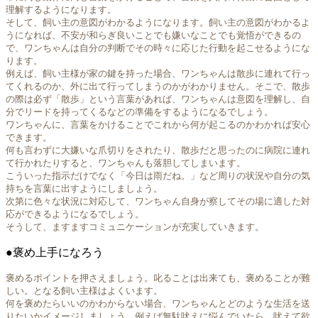
理解するようになります。
そして、飼い主の意図がわかるようになります。飼い主の意図がわかるよ
うになれば、不安が和らぎ良いことでも嫌いなことでも覚悟ができるの
で、ワンちゃんは自分の判断でその時々に応じた行動を起こせるようにな
ります。
例えば、飼い主様が家の鍵を持った場合、ワンちゃんは散歩に連れて行っ
てくれるのか、外に出て行ってしまうのかがわかりません。そこで、散歩
の際は必ず「散歩」という言葉があれば、ワンちゃんは意図を理解し、自
分でリードを持ってくるなどの準備をするようになるでしょう。
ワンちゃんに、言葉をかけることでこれから何が起こるのかわかれば安心
できます。
何も言わずに大嫌いな爪切りをされたり、散歩だと思ったのに病院に連れ
て行かれたりすると、ワンちゃんも落胆してしまいます。
こういった指示だけでなく「今日は雨だね。」など周りの状況や自分の気
持ちを言葉に出すようにしましょう。
次第に色々な状況に対応して、ワンちゃん自身が察してその場に適した対
応ができるようになるでしょう。
そうして、ますますコミュニケーションが充実していきます。
●褒め上手になろう
褒めるポイントを押さえましょう。叱ることは出来ても、褒めることが難
しい。となる飼い主様はよくいます。
何を褒めたらいいのかわからない場合、ワンちゃんとどのような生活を送
りたいかイメージしましょう。例えば無駄吠えに悩んでいたら、吠えて欲