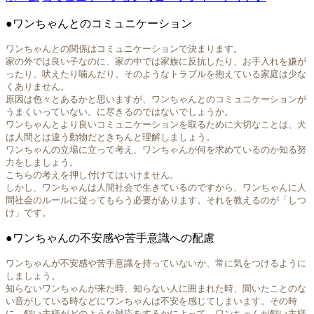
●ワンちゃんとのコミュニケーション
ワンちゃんとの関係はコミュニケーションで決まります。
家の外では良い子なのに、家の中では家族に反抗したり、お手入れを嫌が
ったり、吠えたり噛んだり。そのようなトラブルを抱えている家庭は少な
くありません。
原因は色々とあるかと思いますが、ワンちゃんとのコミュニケーションが
うまくいっていない。に尽きるのではないでしょうか。
ワンちゃんとより良いコミュニケーションを取るために大切なことは、犬
は人間とは違う動物だときちんと理解しましょう。
ワンちゃんの立場に立って考え、ワンちゃんが何を求めているのか知る努
力をしましょう。
こちらの考えを押し付けてはいけません。
しかし、ワンちゃんは人間社会で生きているのですから、ワンちゃんに人
間社会のルールに従ってもらう必要があります。それを教えるのが「しつ
け」です。
●ワンちゃんの不安感や苦手意識への配慮
ワンちゃんが不安感や苦手意識を持っていないか、常に気をつけるように
しましょう。
知らないワンちゃんが来た時、知らない人に囲まれた時、聞いたことのな
い音がしている時などにワンちゃんは不安を感じてしまいます。その時
に、飼い主様がどのような対応をするかによって、ワンちゃんが飼い主様