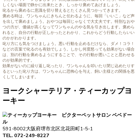
しくない場面で静かに出来たとき、しっかり褒めてあげましょう。
叱るから褒めるに意識を切り替えるとたくさん見つかってきます。
褒める時は、ワンちゃんにきちんと伝わるように、毎回「いいこ」など声
を出して褒めましょう。おやつは毎回じゃなくで大丈夫です。特別なおや
つの方が、価値が高くなってワンちゃんのやる気を引き出します。褒めら
れると、自分の行動が正しかったとわかり、これからどう行動したらいい
のかがわかります。
叱り方にも気をつけましょう。悪い行動を止めるだけなら、ダメ！コラ！
などの言葉で叱るのも有効でしょう。しかし何度怒っても効果がない場合
は、別の行動を褒めるようにすることで、その行動が悪いことと思わせる
のが効果的です。
効果がないのに繰り返し叱ったり、ワンちゃんを叩いたり閉じ込めたりす
るといった叱り方は、ワンちゃんに恐怖心を与え、飼い主様との関係を悪
くしてしまいます。
ヨークシャーテリア・ティーカップヨ
ーキー
ペットサロン ベベドー
ル
591-8002大阪府堺市北区北花田町1-5-1
TEL. 072-249-8227