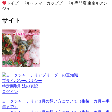
トイプードル・ティーカッププードル専門店 東京ルアン
2020.12.4
ジュ
ペットを飼う際、愛情を持って可愛がることももちろんで
サイト
すが、それと同じくらいしつけもしっかりと行うことも大
切です。ヨークシャーテリアのブリーダーベベドールで
は、飼い主様へのお引渡しの前からしつけも含めてしっか
りとした育成を行い、飼い主様へ飼う際のアドバイスも行
っております。
2020.11.27
ヨークシャーテリアと言う名前はイングランド北部に位置
するヨークシャー地方と言う場所が由来とされています。
ヨークシャー地方およびランカシャー地方で製粉工や織物
などの工場労働者たちに飼われ、ネズミ捕りの役割を担っ
プライバシーポリシー
ていました。とても活発で警戒心が強いのもテリアの特徴
特定商取引法の表記
です。 ヨークシャーテリアの育成・販売のことなら、ベベ
ログイン
ドールへ是非お問い合わせください。
ヨークシャーテリア 1月の飼い方について（生後一カ月～半
2020.11.13
年まで）