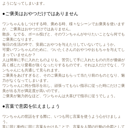
ようになってしまいます。
●ご褒美はおやつだけではありません
ワンちゃんをしつけする時、褒める時、様々なシーンでお褒美を使います
が、ご褒美はおやつだけではありません。
散歩、なでる、ボール投げと、そのワンちゃんがやりたいことなら何でも
ご褒美になります。
毎日の生活の中で、安易におやつを与えたりしていないでしょうか。
可愛いワンちゃんのために、ついたくさんのおやつやおもちゃを与えてし
まっていませんか？
人は簡単に手に入れたものよりも、苦労して手に入れたものの方が価値が
高く感じたり愛着が強くなったりするものです。それは人だけでなく、ワ
ンちゃんにも共通して見られます。
ご褒美をあげすぎると、そのご褒美はもらって当たり前のものとなり、魅
力がなくなってしまいます。
ワンちゃんに何か指示を出し、頑張ってもらい指示に従った時にだけご褒
美が出る方が満足度が高いのです。
ご褒美が魅力的なほど、ワンちゃんは大喜びで指示に従うでしょう。
●言葉で意図を伝えましょう
ワンちゃんの世話をする際に、いつも同じ言葉を使うよう心がけましょ
う。
常に同じ動作に同じ言葉をかけることで、言葉を人間の行動の合図として