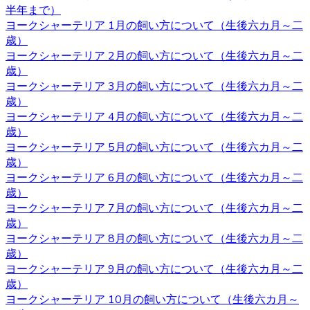
けで十分な運動になります。高齢者など毎日散歩に連れて
半年まで）
行ってあげられるか不安な人にもおすすめです。しかし、
ヨークシャーテリア 1月の飼い方について（生後六カ月～二
ヨークシャテリアのストレス発散のためにも、週何回かは
歳）
軽めの散歩に連れていってあげるのが良いでしょう。何か
ヨークシャーテリア 2月の飼い方について（生後六カ月～二
わからないことがありましたら、ヨークシャーテリア専門
歳）
のブリーダー・ベベドール にご相談ください。
ヨークシャーテリア 3月の飼い方について（生後六カ月～二
歳）
2020.10.23
ヨークシャーテリア 4月の飼い方について（生後六カ月～二
ブリーダーから子犬をお迎えする利点は、ペットショップ
歳）
とは異なりブリーダーが一匹一匹の健康状態や性格などを
ヨークシャーテリア 5月の飼い方について（生後六カ月～二
きちんと把握しているというところです。また、育て方な
歳）
どで不安があるときには直接ブリーダーに確認することが
ヨークシャーテリア 6月の飼い方について（生後六カ月～二
できます。子犬を飼うのであれば、お迎えはブリーダーか
歳）
らするのが一番です。ベベドールはヨークシャーテリア専
ヨークシャーテリア 7月の飼い方について（生後六カ月～二
門ブリーダーをしております。ヨークシャーテリアをお迎
歳）
えの際にはベベドールにお任せください。
ヨークシャーテリア 8月の飼い方について（生後六カ月～二
歳）
2020.10.16
ヨークシャーテリア 9月の飼い方について（生後六カ月～二
歳）
子犬を購入するにあたって重要なポイントとなるのが、健
ヨークシャーテリア 10月の飼い方について（生後六カ月～
康状態やワクチンの接種状況のことです。ベベドールで