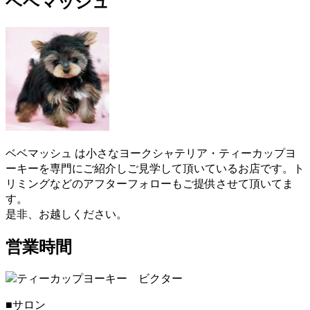
ベベマッシュ
ダーが販売・購入に当たって安心できる育成を慎重に行っ
ております。そのため初めてワンちゃんを飼うという人に
も安心してお迎えいただけます。ヨークシャーテリアのご
購入をお考えの際は、是非当店にご相談下さい。
2021.1.31
ヨークシャーテリアのご購入をお考えの際は、しっかり育
成としつけを行い、愛情たっぷりに接しているブリーダー
からお買い求めいただくのが一番です。大阪府松原市のベ
ベドールでは、ヨークシャーテリアたちの育成・販売を経
ベベマッシュ は小さなヨークシャテリア・ティーカップヨ
験豊富なブリーダーが行っていますのでご安心ください。
ーキーを専門にご紹介しご見学して頂いているお店です。ト
また、飼い主さんへ飼い方やしつけのレクチャーも致しま
リミングなどのアフターフォローもご提供させて頂いてま
す。ヨークシャーテリアのご購入をお考えの際は、是非当
す。
店にご相談下さい。
是非、お越しください。
2021.1.19
営業時間
ヨークシャーテリアは何といっても美しい毛並みが大きな
特徴です。”動く宝石”と呼ばれとても上品な毛並みをしてい
ます。どんどん被毛は伸びてしまうので、定期的なお手入
■サロン
れが必要です。伸びた被毛を結んだり、カットしたりと飼