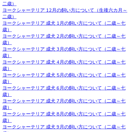
二歳）
きちんと把握しているというところです。また、育て方な
ヨークシャーテリア 12月の飼い方について（生後六カ月～
どで不安があるときには直接ブリーダーに確認することが
二歳）
できます。子犬を飼うのであれば、お迎えはブリーダーか
ヨークシャーテリア 成犬 1月の飼い方について（二歳～七
らするのが一番です。ベベドールはヨークシャーテリア専
歳）
門ブリーダーをしております。ヨークシャーテリアをお迎
ヨークシャーテリア 成犬 2月の飼い方について（二歳～七
えの際にはベベドールにお任せください。
歳）
2020.10.16
ヨークシャーテリア 成犬 3月の飼い方について（二歳～七
歳）
子犬を購入するにあたって重要なポイントとなるのが、健
ヨークシャーテリア 成犬 4月の飼い方について（二歳～七
康状態やワクチンの接種状況のことです。ベベドールで
歳）
は、紹介ページに記載があります通り、ワクチンの接種
ヨークシャーテリア 成犬 5月の飼い方について（二歳～七
や、それと合わせて健康診断も行っておりますので、お客
歳）
様の元に元気で健康な猫ちゃんをお届けすることが可能で
ヨークシャーテリア 成犬 6月の飼い方について（二歳～七
す。 ヨークシャーテリア購入をご検討の際は、私どもベベ
歳）
ドール にお任せ下さい。
ヨークシャーテリア 成犬 7月の飼い方について（二歳～七
歳）
2020.10.9
ヨークシャーテリア 成犬 8月の飼い方について（二歳～七
ベベドールは近鉄河内松原駅の近くに見学スペースがござ
歳）
います。お越しの際には駅まで送迎させていただきます。
ヨークシャーテリア 成犬 9月の飼い方について（二歳～七