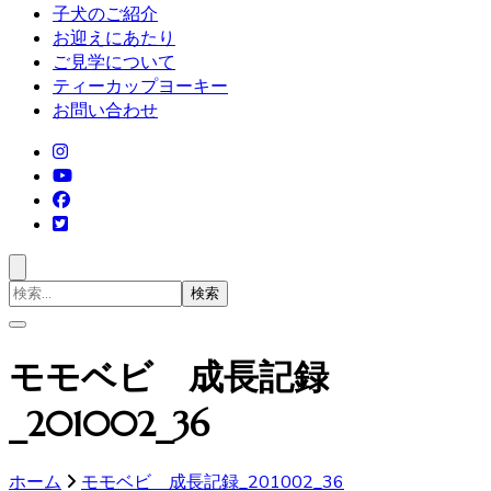
子犬のご紹介
お迎えにあたり
ご見学について
ティーカップヨーキー
お問い合わせ
検
索
対
象:
モモベビ 成長記録
_201002_36
ホーム
モモベビ 成長記録_201002_36