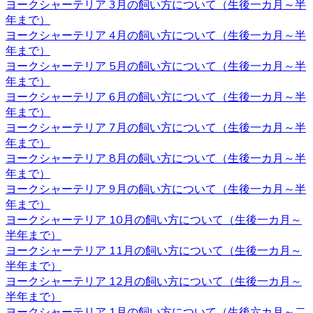
ヨークシャーテリア 3月の飼い方について（生後一カ月～半
年まで）
ヨークシャーテリアと言う名前はイングランド北部に位置
ヨークシャーテリア 4月の飼い方について（生後一カ月～半
するヨークシャー地方と言う場所が由来とされています。
年まで）
ヨークシャー地方およびランカシャー地方で製粉工や織物
ヨークシャーテリア 5月の飼い方について（生後一カ月～半
などの工場労働者たちに飼われ、ネズミ捕りの役割を担っ
年まで）
ていました。とても活発で警戒心が強いのもテリアの特徴
ヨークシャーテリア 6月の飼い方について（生後一カ月～半
です。 ヨークシャーテリアの育成・販売のことなら、ベベ
年まで）
ドールへ是非お問い合わせください。
ヨークシャーテリア 7月の飼い方について（生後一カ月～半
2020.11.13
年まで）
ヨークシャーテリア 8月の飼い方について（生後一カ月～半
べべドールはアフターケアもしっかり行っております。購
年まで）
入後でもわからないこと、心配なことがございましたらお
ヨークシャーテリア 9月の飼い方について（生後一カ月～半
気軽にお問い合わせください。初めてヨークシャーテリア
年まで）
をお迎えするお客様も、安心してご利用いただけます。 ご
ヨークシャーテリア 10月の飼い方について（生後一カ月～
購入の際は、是非お問い合わせ下さい。
半年まで）
ヨークシャーテリア 11月の飼い方について（生後一カ月～
2020.11.06
半年まで）
ヨークシャーテリア 12月の飼い方について（生後一カ月～
ワンちゃんを購入する際、男の子と女の子で迷うことがあ
半年まで）
りますが、繁殖を考えていないようであればそれほどこど
ヨークシャーテリア 1月の飼い方について（生後六カ月～二