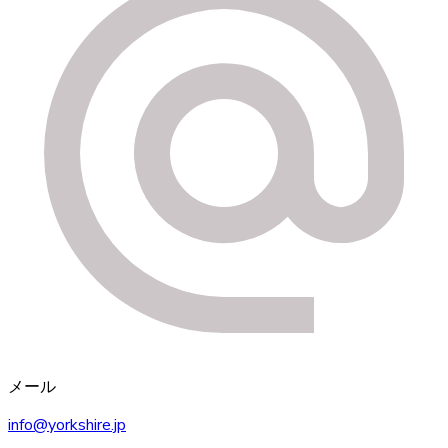
メール
info@yorkshire.jp