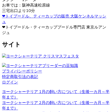
ください。
お車では：阪神高速松原線
三宅出口より10分
2020.12.12
❤トイプードル、ティーカップの販売 大阪ケンネルマッシ
ュ
ヨークシャーテリアは警戒心が強く、初対面から心を開く
❤トイプードル・ティーカッププードル専門店 東京ルアン
ことはあまりありませんが、慣れた飼い主には甘えん坊で
ジュ
す。プライドの高い犬が多いので、しつけの際は頭ごなし
に叱らず、褒めて教えるようにしましょう。さみしがりの
サイト
面もあるので、たくさんコミュニケーションをとってあげ
るのが良いでしょう。 ヨークシャーテリアの育成・販売の
ことなら、ベベドールへ是非お問い合わせください。
2020.12.4
プライバシーポリシー
ペットを飼う際、愛情を持って可愛がることももちろんで
特定商取引法の表記
すが、それと同じくらいしつけもしっかりと行うことも大
ログイン
切です。ヨークシャーテリアのブリーダーベベドールで
は、飼い主様へのお引渡しの前からしつけも含めてしっか
ヨークシャーテリア 1月の飼い方について（生後一カ月～半
りとした育成を行い、飼い主様へ飼う際のアドバイスも行
年まで）
っております。
ヨークシャーテリア 2月の飼い方について（生後一カ月～半
年まで）
2020.11.27