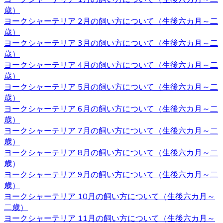
わりを持つ必要もないでしょう。 それぞれの注意点とし
歳）
て、男の子は縄張り意識があるのでマーキングをすること
ヨークシャーテリア 2月の飼い方について（生後六カ月～二
があり、女の子の場合は避妊手術をしないと発情期に血が
歳）
出たり、妊娠の危険性があることがあります。 いずれの場
ヨークシャーテリア 3月の飼い方について（生後六カ月～二
合も性格は飼い主の育て方次第なので、もしフィーリング
歳）
が合って気に入った子がいた場合には性別はそれほど重要
ヨークシャーテリア 4月の飼い方について（生後六カ月～二
ではないでしょう。
歳）
2020.10.30
ヨークシャーテリア 5月の飼い方について（生後六カ月～二
歳）
ヨークシャーテリアは体が小さいため、室内で遊び回るだ
ヨークシャーテリア 6月の飼い方について（生後六カ月～二
けで十分な運動になります。高齢者など毎日散歩に連れて
歳）
行ってあげられるか不安な人にもおすすめです。しかし、
ヨークシャーテリア 7月の飼い方について（生後六カ月～二
ヨークシャテリアのストレス発散のためにも、週何回かは
歳）
軽めの散歩に連れていってあげるのが良いでしょう。何か
ヨークシャーテリア 8月の飼い方について（生後六カ月～二
わからないことがありましたら、ヨークシャーテリア専門
歳）
のブリーダー・ベベドール にご相談ください。
ヨークシャーテリア 9月の飼い方について（生後六カ月～二
歳）
2020.10.23
ヨークシャーテリア 10月の飼い方について（生後六カ月～
二歳）
ブリーダーから子犬をお迎えする利点は、ペットショップ
ヨークシャーテリア 11月の飼い方について（生後六カ月～
とは異なりブリーダーが一匹一匹の健康状態や性格などを