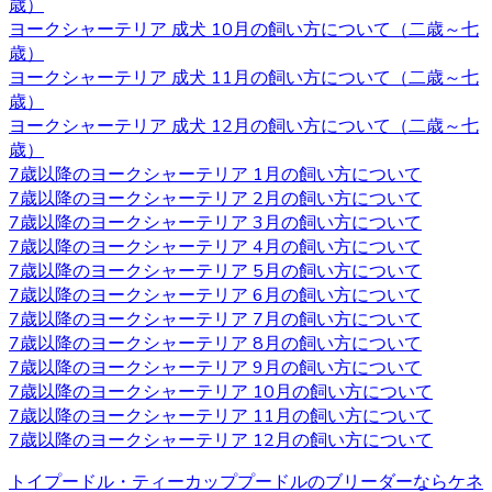
見学スペースではかわいい子犬たちが皆様をお待ちしてい
歳）
ます。突然訪問していただいて見学していただくことはで
ヨークシャーテリア 成犬 10月の飼い方について（二歳～七
きないので、お越しの際にはあらかじめご予約をとってい
歳）
ただくようよろしくお願いいたします。ご検討の際にはお
ヨークシャーテリア 成犬 11月の飼い方について（二歳～七
気軽にお問い合わせください。
歳）
ヨークシャーテリア 成犬 12月の飼い方について（二歳～七
2020.10.2
歳）
7歳以降のヨークシャーテリア 1月の飼い方について
ヨークシャーテリアは物覚えが早くしつけやすいと言われ
7歳以降のヨークシャーテリア 2月の飼い方について
ています。気の強さと頑固さを持ちあわせるので、しっか
7歳以降のヨークシャーテリア 3月の飼い方について
りとしつけてあげてください。 飼い主がリーダーだという
7歳以降のヨークシャーテリア 4月の飼い方について
ことを示すことで、主従関係を構築したうえで信頼関係を
7歳以降のヨークシャーテリア 5月の飼い方について
結ぶことができます。 自分のテリトリーをしっかりと守ろ
7歳以降のヨークシャーテリア 6月の飼い方について
うとするので、番犬としても適しています。吠え癖を持っ
7歳以降のヨークシャーテリア 7月の飼い方について
た犬もいますが、しつけで矯正できるので心配はいりませ
7歳以降のヨークシャーテリア 8月の飼い方について
ん。しつけやヨークシャーテリアについてお悩みの際は、
7歳以降のヨークシャーテリア 9月の飼い方について
是非当店にご相談下さい。
7歳以降のヨークシャーテリア 10月の飼い方について
7歳以降のヨークシャーテリア 11月の飼い方について
2020.9.25
7歳以降のヨークシャーテリア 12月の飼い方について
小型犬の中でも特に有名なヨークシャーテリアはヨークや
トイプードル・ティーカッププードルのブリーダーならケネ
ヨーキーといった愛称で広く親しまれています。 非常に細