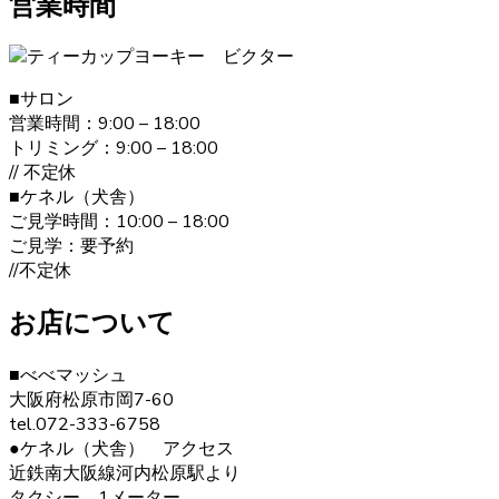
営業時間
験豊富なブリーダーが行っていますのでご安心ください。
また、飼い主さんへ飼い方やしつけのレクチャーも致しま
す。ヨークシャーテリアのご購入をお考えの際は、是非当
店にご相談下さい。
■サロン
営業時間：9:00 – 18:00
2021.1.19
トリミング：9:00 – 18:00
// 不定休
ヨークシャーテリアは何といっても美しい毛並みが大きな
■ケネル（犬舎）
特徴です。”動く宝石”と呼ばれとても上品な毛並みをしてい
ご見学時間：10:00 – 18:00
ます。どんどん被毛は伸びてしまうので、定期的なお手入
ご見学：要予約
れが必要です。伸びた被毛を結んだり、カットしたりと飼
//不定休
い主の好みによってオシャレを楽しむことが出来ます。 ご
購入の際は、是非ベベドールへお問い合わせ下さい。
お店について
2020.12.30
■べべマッシュ
ヨークシャーテリアの毛色は「ダーク・スチール・ブル
大阪府松原市岡7-60
ー」と言われます。 子犬の頃は黒色の割合が多く、成長す
tel.072-333-6758
ると顔まわりを中心に茶色の部分が増えていきます。こう
●ケネル（犬舎） アクセス
した毛色の変化も、成長の楽しみとなるでしょう。 ヨーク
近鉄南大阪線河内松原駅より
シャーテリア購入をご検討の際は、お気軽にお問い合わせ
タクシー 1メーター