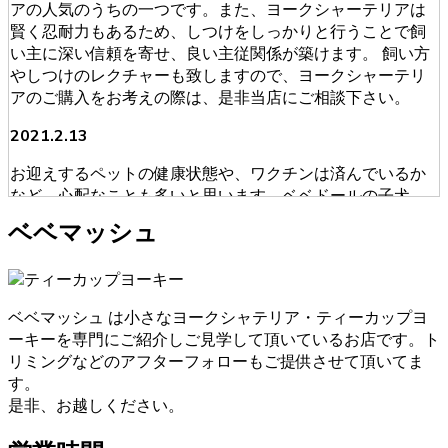
アの人気のうちの一つです。また、ヨークシャーテリアは
賢く忍耐力もあるため、しつけをしっかりと行うことで飼
い主に深い信頼を寄せ、良い主従関係が築けます。 飼い方
やしつけのレクチャーも致しますので、ヨークシャーテリ
アのご購入をお考えの際は、是非当店にご相談下さい。
2021.2.13
お迎えするペットの健康状態や、ワクチンは済んでいるか
など、心配なことも多いと思います。ベベドールの子犬
は、獣医師による健康診断を必ず受けております。ブリー
ベベマッシュ
ダーが販売・購入に当たって安心できる育成を慎重に行っ
ております。そのため初めてワンちゃんを飼うという人に
も安心してお迎えいただけます。ヨークシャーテリアのご
購入をお考えの際は、是非当店にご相談下さい。
ベベマッシュ は小さなヨークシャテリア・ティーカップヨ
ーキーを専門にご紹介しご見学して頂いているお店です。ト
2021.1.31
リミングなどのアフターフォローもご提供させて頂いてま
ヨークシャーテリアのご購入をお考えの際は、しっかり育
す。
成としつけを行い、愛情たっぷりに接しているブリーダー
是非、お越しください。
からお買い求めいただくのが一番です。大阪府松原市のベ
ベドールでは、ヨークシャーテリアたちの育成・販売を経