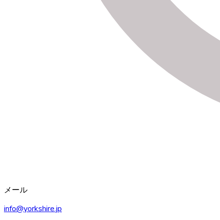
メール
info@yorkshire.jp