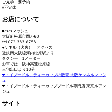
ヨークシャーテリアの毛色は「ダーク・スチール・ブル
ご見学：要予約
ー」と言われます。 子犬の頃は黒色の割合が多く、成長す
//不定休
ると顔まわりを中心に茶色の部分が増えていきます。こう
した毛色の変化も、成長の楽しみとなるでしょう。 ヨーク
お店について
シャーテリア購入をご検討の際は、お気軽にお問い合わせ
ください。
■べべマッシュ
大阪府松原市岡7-60
2020.12.12
tel.072-333-6758
ヨークシャーテリアは警戒心が強く、初対面から心を開く
●ケネル（犬舎） アクセス
ことはあまりありませんが、慣れた飼い主には甘えん坊で
近鉄南大阪線河内松原駅より
す。プライドの高い犬が多いので、しつけの際は頭ごなし
タクシー 1メーター
に叱らず、褒めて教えるようにしましょう。さみしがりの
お車では：阪神高速松原線
面もあるので、たくさんコミュニケーションをとってあげ
三宅出口より10分
るのが良いでしょう。 ヨークシャーテリアの育成・販売の
❤トイプードル、ティーカップの販売 大阪ケンネルマッシ
ことなら、ベベドールへ是非お問い合わせください。
ュ
❤トイプードル・ティーカッププードル専門店 東京ルアン
2020.12.4
ジュ
ペットを飼う際、愛情を持って可愛がることももちろんで
サイト
すが、それと同じくらいしつけもしっかりと行うことも大
切です。ヨークシャーテリアのブリーダーベベドールで