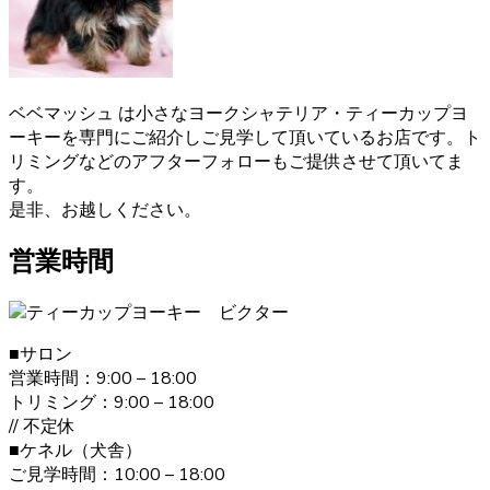
ヨークシャーテリアのご購入をお考えの際は、しっかり育
成としつけを行い、愛情たっぷりに接しているブリーダー
からお買い求めいただくのが一番です。大阪府松原市のベ
ベドールでは、ヨークシャーテリアたちの育成・販売を経
ベベマッシュ は小さなヨークシャテリア・ティーカップヨ
験豊富なブリーダーが行っていますのでご安心ください。
ーキーを専門にご紹介しご見学して頂いているお店です。ト
また、飼い主さんへ飼い方やしつけのレクチャーも致しま
リミングなどのアフターフォローもご提供させて頂いてま
す。ヨークシャーテリアのご購入をお考えの際は、是非当
す。
店にご相談下さい。
是非、お越しください。
2021.1.19
営業時間
ヨークシャーテリアは何といっても美しい毛並みが大きな
特徴です。”動く宝石”と呼ばれとても上品な毛並みをしてい
ます。どんどん被毛は伸びてしまうので、定期的なお手入
■サロン
れが必要です。伸びた被毛を結んだり、カットしたりと飼
営業時間：9:00 – 18:00
い主の好みによってオシャレを楽しむことが出来ます。 ご
トリミング：9:00 – 18:00
購入の際は、是非ベベドールへお問い合わせ下さい。
// 不定休
■ケネル（犬舎）
2020.12.30
ご見学時間：10:00 – 18:00