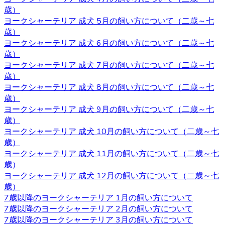
歳）
2020.10.9
ヨークシャーテリア 成犬 5月の飼い方について（二歳～七
ベベドールは近鉄河内松原駅の近くに見学スペースがござ
歳）
います。お越しの際には駅まで送迎させていただきます。
ヨークシャーテリア 成犬 6月の飼い方について（二歳～七
見学スペースではかわいい子犬たちが皆様をお待ちしてい
歳）
ます。突然訪問していただいて見学していただくことはで
ヨークシャーテリア 成犬 7月の飼い方について（二歳～七
きないので、お越しの際にはあらかじめご予約をとってい
歳）
ただくようよろしくお願いいたします。ご検討の際にはお
ヨークシャーテリア 成犬 8月の飼い方について（二歳～七
気軽にお問い合わせください。
歳）
ヨークシャーテリア 成犬 9月の飼い方について（二歳～七
2020.10.2
歳）
ヨークシャーテリア 成犬 10月の飼い方について（二歳～七
ヨークシャーテリアは物覚えが早くしつけやすいと言われ
歳）
ています。気の強さと頑固さを持ちあわせるので、しっか
ヨークシャーテリア 成犬 11月の飼い方について（二歳～七
りとしつけてあげてください。 飼い主がリーダーだという
歳）
ことを示すことで、主従関係を構築したうえで信頼関係を
ヨークシャーテリア 成犬 12月の飼い方について（二歳～七
結ぶことができます。 自分のテリトリーをしっかりと守ろ
歳）
うとするので、番犬としても適しています。吠え癖を持っ
7歳以降のヨークシャーテリア 1月の飼い方について
た犬もいますが、しつけで矯正できるので心配はいりませ
7歳以降のヨークシャーテリア 2月の飼い方について
ん。しつけやヨークシャーテリアについてお悩みの際は、
7歳以降のヨークシャーテリア 3月の飼い方について
是非当店にご相談下さい。