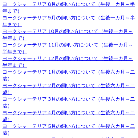
ヨークシャーテリア 8月の飼い方について（生後一カ月～半
2020.11.06
年まで）
ヨークシャーテリア 9月の飼い方について（生後一カ月～半
ワンちゃんを購入する際、男の子と女の子で迷うことがあ
年まで）
りますが、繁殖を考えていないようであればそれほどこど
ヨークシャーテリア 10月の飼い方について（生後一カ月～
わりを持つ必要もないでしょう。 それぞれの注意点とし
半年まで）
て、男の子は縄張り意識があるのでマーキングをすること
ヨークシャーテリア 11月の飼い方について（生後一カ月～
があり、女の子の場合は避妊手術をしないと発情期に血が
半年まで）
出たり、妊娠の危険性があることがあります。 いずれの場
ヨークシャーテリア 12月の飼い方について（生後一カ月～
合も性格は飼い主の育て方次第なので、もしフィーリング
半年まで）
が合って気に入った子がいた場合には性別はそれほど重要
ヨークシャーテリア 1月の飼い方について（生後六カ月～二
ではないでしょう。
歳）
2020.10.30
ヨークシャーテリア 2月の飼い方について（生後六カ月～二
歳）
ヨークシャーテリアは体が小さいため、室内で遊び回るだ
ヨークシャーテリア 3月の飼い方について（生後六カ月～二
けで十分な運動になります。高齢者など毎日散歩に連れて
歳）
行ってあげられるか不安な人にもおすすめです。しかし、
ヨークシャーテリア 4月の飼い方について（生後六カ月～二
ヨークシャテリアのストレス発散のためにも、週何回かは
歳）
軽めの散歩に連れていってあげるのが良いでしょう。何か
ヨークシャーテリア 5月の飼い方について（生後六カ月～二
わからないことがありましたら、ヨークシャーテリア専門
歳）
のブリーダー・ベベドール にご相談ください。