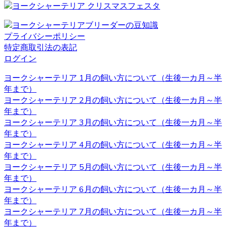
は、飼い主様へのお引渡しの前からしつけも含めてしっか
りとした育成を行い、飼い主様へ飼う際のアドバイスも行
っております。
プライバシーポリシー
特定商取引法の表記
2020.11.27
ログイン
ヨークシャーテリアと言う名前はイングランド北部に位置
ヨークシャーテリア 1月の飼い方について（生後一カ月～半
するヨークシャー地方と言う場所が由来とされています。
年まで）
ヨークシャー地方およびランカシャー地方で製粉工や織物
ヨークシャーテリア 2月の飼い方について（生後一カ月～半
などの工場労働者たちに飼われ、ネズミ捕りの役割を担っ
年まで）
ていました。とても活発で警戒心が強いのもテリアの特徴
ヨークシャーテリア 3月の飼い方について（生後一カ月～半
です。 ヨークシャーテリアの育成・販売のことなら、ベベ
年まで）
ドールへ是非お問い合わせください。
ヨークシャーテリア 4月の飼い方について（生後一カ月～半
2020.11.13
年まで）
ヨークシャーテリア 5月の飼い方について（生後一カ月～半
べべドールはアフターケアもしっかり行っております。購
年まで）
入後でもわからないこと、心配なことがございましたらお
ヨークシャーテリア 6月の飼い方について（生後一カ月～半
気軽にお問い合わせください。初めてヨークシャーテリア
年まで）
をお迎えするお客様も、安心してご利用いただけます。 ご
ヨークシャーテリア 7月の飼い方について（生後一カ月～半
購入の際は、是非お問い合わせ下さい。
年まで）