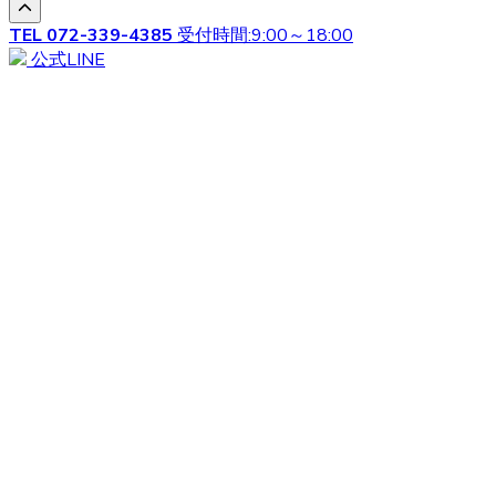
だきます。ヨークシャテリアのご購入を検討されている方
は、ウェブサイトの写真だけでは伝わらない、ワンちゃん
TEL
072-339-4385
受付時間:9:00～18:00
の可愛さを是非見て頂きたいです。見学ご希望の際は、お
公式LINE
気軽にご相談くださいませ。
2020.9.11
子犬の歯を健康に保つため、毎日歯磨きをしてあげましょ
う。犬用歯ブラシを使って磨いてあげることで、歯石がつ
くのを予防することが出来ます。歯磨きは早いうちから口
に触られることに慣れさせる必要があるので、小さいうち
からトレーニングをしてあげてください。歯みがきが出来
ない時はなるべくドライフードにしましょう。ウェットフ
ードなどに比べ、ドライフードの方が歯石がつきにくいと
されています。飼い主さんへ、飼い方やしつけ方などもし
っかりとレクチャー致しますので、分からないことはお気
軽にご相談ください。
2020.9.4
ヨークシャテリア専門のベベドールでは、ブリーダーが整
えられた環境下で育成し販売しております。ヨークシャー