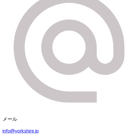
メール
info@yorkshire.jp