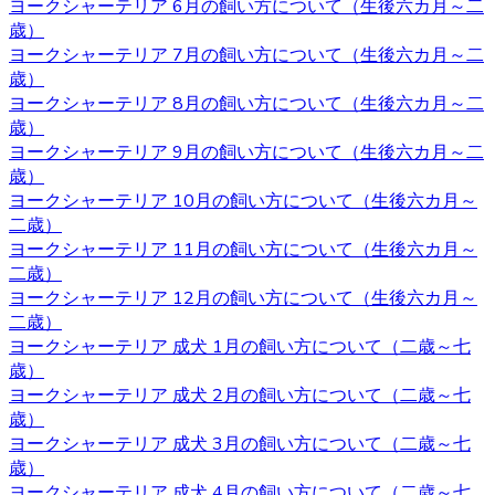
ヨークシャーテリア 6月の飼い方について（生後六カ月～二
歳）
2020.10.23
ヨークシャーテリア 7月の飼い方について（生後六カ月～二
ブリーダーから子犬をお迎えする利点は、ペットショップ
歳）
とは異なりブリーダーが一匹一匹の健康状態や性格などを
ヨークシャーテリア 8月の飼い方について（生後六カ月～二
きちんと把握しているというところです。また、育て方な
歳）
どで不安があるときには直接ブリーダーに確認することが
ヨークシャーテリア 9月の飼い方について（生後六カ月～二
できます。子犬を飼うのであれば、お迎えはブリーダーか
歳）
らするのが一番です。ベベドールはヨークシャーテリア専
ヨークシャーテリア 10月の飼い方について（生後六カ月～
門ブリーダーをしております。ヨークシャーテリアをお迎
二歳）
えの際にはベベドールにお任せください。
ヨークシャーテリア 11月の飼い方について（生後六カ月～
二歳）
2020.10.16
ヨークシャーテリア 12月の飼い方について（生後六カ月～
二歳）
子犬を購入するにあたって重要なポイントとなるのが、健
ヨークシャーテリア 成犬 1月の飼い方について（二歳～七
康状態やワクチンの接種状況のことです。ベベドールで
歳）
は、紹介ページに記載があります通り、ワクチンの接種
ヨークシャーテリア 成犬 2月の飼い方について（二歳～七
や、それと合わせて健康診断も行っておりますので、お客
歳）
様の元に元気で健康な猫ちゃんをお届けすることが可能で
ヨークシャーテリア 成犬 3月の飼い方について（二歳～七
す。 ヨークシャーテリア購入をご検討の際は、私どもベベ
歳）
ドール にお任せ下さい。
ヨークシャーテリア 成犬 4月の飼い方について（二歳～七