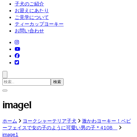
子犬のご紹介
お迎えにあたり
ご見学について
ティーカップヨーキー
お問い合わせ
検
索
対
象:
image1
ホーム
ヨークシャーテリア子犬
激かわヨーキー！ベビ
ーフェイスで女の子のように可愛い男の子＊4108
image1