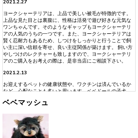
2021.2.27
ヨークシャーテリアは、上品で美しい被毛が特徴的です。
上品な見た目とは裏腹に、性格は活発で遊び好きな元気な
ワンちゃんです。そのようなギャップもヨークシャーテリ
アの人気のうちの一つです。また、ヨークシャーテリアは
賢く忍耐力もあるため、しつけをしっかりと行うことで飼
い主に深い信頼を寄せ、良い主従関係が築けます。 飼い方
やしつけのレクチャーも致しますので、ヨークシャーテリ
アのご購入をお考えの際は、是非当店にご相談下さい。
2021.2.13
お迎えするペットの健康状態や、ワクチンは済んでいるか
など、心配なことも多いと思います。ベベドールの子犬
は、獣医師による健康診断を必ず受けております。ブリー
ベベマッシュ
ダーが販売・購入に当たって安心できる育成を慎重に行っ
ております。そのため初めてワンちゃんを飼うという人に
も安心してお迎えいただけます。ヨークシャーテリアのご
購入をお考えの際は、是非当店にご相談下さい。
2021.1.31