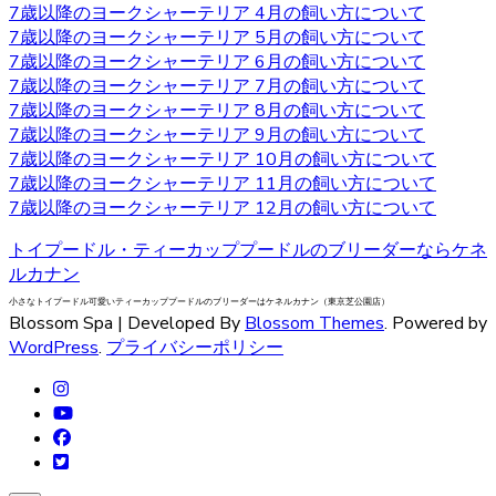
7歳以降のヨークシャーテリア 4月の飼い方について
7歳以降のヨークシャーテリア 5月の飼い方について
2020.9.25
7歳以降のヨークシャーテリア 6月の飼い方について
小型犬の中でも特に有名なヨークシャーテリアはヨークや
7歳以降のヨークシャーテリア 7月の飼い方について
ヨーキーといった愛称で広く親しまれています。 非常に細
7歳以降のヨークシャーテリア 8月の飼い方について
い被毛を持ちながら、シングルコートであり抜け毛が少な
7歳以降のヨークシャーテリア 9月の飼い方について
いなどの特徴があります。垂れ下がるほど長い被毛が挙げ
7歳以降のヨークシャーテリア 10月の飼い方について
られ、カットの仕方によって雰囲気が違ってきます。被毛
7歳以降のヨークシャーテリア 11月の飼い方について
を伸ばし続ける場合はラッピングという、長い被毛をひと
7歳以降のヨークシャーテリア 12月の飼い方について
まとめにくくる必要があり、色々なおしゃれを楽しめ流の
トイプードル・ティーカッププードルのブリーダーならケネ
も人気の一つです。被毛を伸ばし続ける場合はラッピング
ルカナン
を行い、長い被毛をひとまとめにくくる必要があります。
ヨークシャーテリアの購入をお考えの際は、是非当店にご
小さなトイプードル可愛いティーカッププードルのブリーダーはケネルカナン（東京芝公園店）
Blossom Spa | Developed By
Blossom Themes
. Powered by
相談下さい。
WordPress
.
プライバシーポリシー
2020.9.18
ベベドールはヨークシャテリア専門のブリーダーです。飼
い主様へお引き渡す前から、しっかり育成としつけを行っ
ております。アフターフォローもお任せください！安心し
てワンちゃんと過ごせるよう。精一杯サポートさせていた