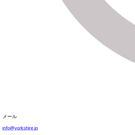
メール
info@yorkshire.jp