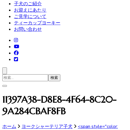
子犬のご紹介
お迎えにあたり
ご見学について
ティーカップヨーキー
お問い合わせ
検
索
対
象:
11397A38-D8E8-4F64-8C20-
9A284CBAF8FB
ホーム
ヨークシャーテリア子犬
<span style="color: