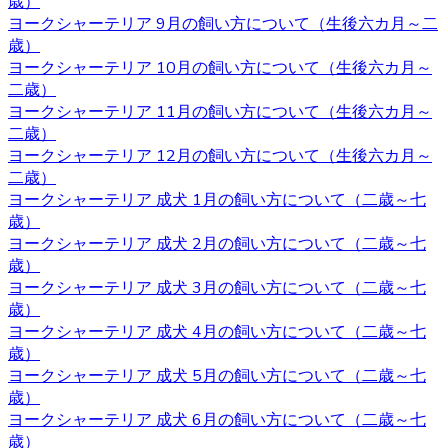
歳）
できます。子犬を飼うのであれば、お迎えはブリーダーか
ヨークシャーテリア 9月の飼い方について（生後六カ月～二
らするのが一番です。ベベドールはヨークシャーテリア専
歳）
門ブリーダーをしております。ヨークシャーテリアをお迎
ヨークシャーテリア 10月の飼い方について（生後六カ月～
えの際にはベベドールにお任せください。
二歳）
ヨークシャーテリア 11月の飼い方について（生後六カ月～
2020.10.16
二歳）
ヨークシャーテリア 12月の飼い方について（生後六カ月～
子犬を購入するにあたって重要なポイントとなるのが、健
二歳）
康状態やワクチンの接種状況のことです。ベベドールで
ヨークシャーテリア 成犬 1月の飼い方について（二歳～七
は、紹介ページに記載があります通り、ワクチンの接種
歳）
や、それと合わせて健康診断も行っておりますので、お客
ヨークシャーテリア 成犬 2月の飼い方について（二歳～七
様の元に元気で健康な猫ちゃんをお届けすることが可能で
歳）
す。 ヨークシャーテリア購入をご検討の際は、私どもベベ
ヨークシャーテリア 成犬 3月の飼い方について（二歳～七
ドール にお任せ下さい。
歳）
2020.10.9
ヨークシャーテリア 成犬 4月の飼い方について（二歳～七
歳）
ベベドールは近鉄河内松原駅の近くに見学スペースがござ
ヨークシャーテリア 成犬 5月の飼い方について（二歳～七
います。お越しの際には駅まで送迎させていただきます。
歳）
見学スペースではかわいい子犬たちが皆様をお待ちしてい
ヨークシャーテリア 成犬 6月の飼い方について（二歳～七
ます。突然訪問していただいて見学していただくことはで
歳）