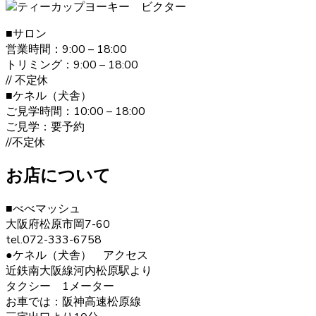
また、飼い主さんへ飼い方やしつけのレクチャーも致しま
す。ヨークシャーテリアのご購入をお考えの際は、是非当
店にご相談下さい。
■サロン
営業時間：9:00 – 18:00
2021.1.19
トリミング：9:00 – 18:00
// 不定休
ヨークシャーテリアは何といっても美しい毛並みが大きな
■ケネル（犬舎）
特徴です。”動く宝石”と呼ばれとても上品な毛並みをしてい
ご見学時間：10:00 – 18:00
ます。どんどん被毛は伸びてしまうので、定期的なお手入
ご見学：要予約
れが必要です。伸びた被毛を結んだり、カットしたりと飼
//不定休
い主の好みによってオシャレを楽しむことが出来ます。 ご
購入の際は、是非ベベドールへお問い合わせ下さい。
お店について
2020.12.30
■べべマッシュ
ヨークシャーテリアの毛色は「ダーク・スチール・ブル
大阪府松原市岡7-60
ー」と言われます。 子犬の頃は黒色の割合が多く、成長す
tel.072-333-6758
ると顔まわりを中心に茶色の部分が増えていきます。こう
●ケネル（犬舎） アクセス
した毛色の変化も、成長の楽しみとなるでしょう。 ヨーク
近鉄南大阪線河内松原駅より
シャーテリア購入をご検討の際は、お気軽にお問い合わせ
タクシー 1メーター
ください。
お車では：阪神高速松原線