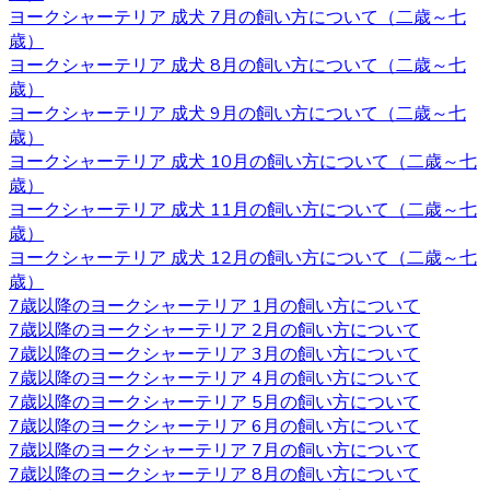
きないので、お越しの際にはあらかじめご予約をとってい
ヨークシャーテリア 成犬 7月の飼い方について（二歳～七
ただくようよろしくお願いいたします。ご検討の際にはお
歳）
気軽にお問い合わせください。
ヨークシャーテリア 成犬 8月の飼い方について（二歳～七
歳）
2020.10.2
ヨークシャーテリア 成犬 9月の飼い方について（二歳～七
歳）
ヨークシャーテリアは物覚えが早くしつけやすいと言われ
ヨークシャーテリア 成犬 10月の飼い方について（二歳～七
ています。気の強さと頑固さを持ちあわせるので、しっか
歳）
りとしつけてあげてください。 飼い主がリーダーだという
ヨークシャーテリア 成犬 11月の飼い方について（二歳～七
ことを示すことで、主従関係を構築したうえで信頼関係を
歳）
結ぶことができます。 自分のテリトリーをしっかりと守ろ
ヨークシャーテリア 成犬 12月の飼い方について（二歳～七
うとするので、番犬としても適しています。吠え癖を持っ
歳）
た犬もいますが、しつけで矯正できるので心配はいりませ
7歳以降のヨークシャーテリア 1月の飼い方について
ん。しつけやヨークシャーテリアについてお悩みの際は、
7歳以降のヨークシャーテリア 2月の飼い方について
是非当店にご相談下さい。
7歳以降のヨークシャーテリア 3月の飼い方について
2020.9.25
7歳以降のヨークシャーテリア 4月の飼い方について
7歳以降のヨークシャーテリア 5月の飼い方について
小型犬の中でも特に有名なヨークシャーテリアはヨークや
7歳以降のヨークシャーテリア 6月の飼い方について
ヨーキーといった愛称で広く親しまれています。 非常に細
7歳以降のヨークシャーテリア 7月の飼い方について
い被毛を持ちながら、シングルコートであり抜け毛が少な
7歳以降のヨークシャーテリア 8月の飼い方について
いなどの特徴があります。垂れ下がるほど長い被毛が挙げ