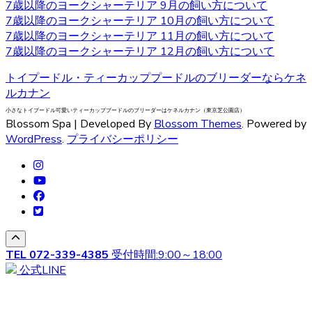
7歳以降のヨークシャーテリア 9月の飼い方について
られ、カットの仕方によって雰囲気が違ってきます。被毛
7歳以降のヨークシャーテリア 10月の飼い方について
を伸ばし続ける場合はラッピングという、長い被毛をひと
7歳以降のヨークシャーテリア 11月の飼い方について
まとめにくくる必要があり、色々なおしゃれを楽しめ流の
7歳以降のヨークシャーテリア 12月の飼い方について
も人気の一つです。被毛を伸ばし続ける場合はラッピング
を行い、長い被毛をひとまとめにくくる必要があります。
トイプードル・ティーカッププードルのブリーダーならケネ
ヨークシャーテリアの購入をお考えの際は、是非当店にご
ルカナン
相談下さい。
小さなトイプードル可愛いティーカッププードルのブリーダーはケネルカナン（東京芝公園店）
Blossom Spa | Developed By
Blossom Themes
. Powered by
2020.9.18
WordPress
.
プライバシーポリシー
ベベドールはヨークシャテリア専門のブリーダーです。飼
い主様へお引き渡す前から、しっかり育成としつけを行っ
ております。アフターフォローもお任せください！安心し
てワンちゃんと過ごせるよう。精一杯サポートさせていた
だきます。ヨークシャテリアのご購入を検討されている方
は、ウェブサイトの写真だけでは伝わらない、ワンちゃん
の可愛さを是非見て頂きたいです。見学ご希望の際は、お
TEL
072-339-4385
受付時間:9:00～18:00
気軽にご相談くださいませ。
公式LINE
2020.9.11