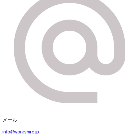
メール
info@yorkshire.jp