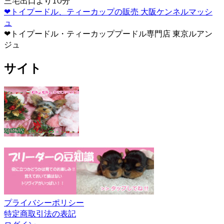
三宅出口より10分
2020.12.12
❤トイプードル、ティーカップの販売 大阪ケンネルマッシ
ュ
ヨークシャーテリアは警戒心が強く、初対面から心を開く
❤トイプードル・ティーカッププードル専門店 東京ルアン
ことはあまりありませんが、慣れた飼い主には甘えん坊で
ジュ
す。プライドの高い犬が多いので、しつけの際は頭ごなし
に叱らず、褒めて教えるようにしましょう。さみしがりの
サイト
面もあるので、たくさんコミュニケーションをとってあげ
るのが良いでしょう。 ヨークシャーテリアの育成・販売の
ことなら、ベベドールへ是非お問い合わせください。
2020.12.4
ペットを飼う際、愛情を持って可愛がることももちろんで
すが、それと同じくらいしつけもしっかりと行うことも大
切です。ヨークシャーテリアのブリーダーベベドールで
は、飼い主様へのお引渡しの前からしつけも含めてしっか
りとした育成を行い、飼い主様へ飼う際のアドバイスも行
っております。
2020.11.27
プライバシーポリシー
特定商取引法の表記
ヨークシャーテリアと言う名前はイングランド北部に位置