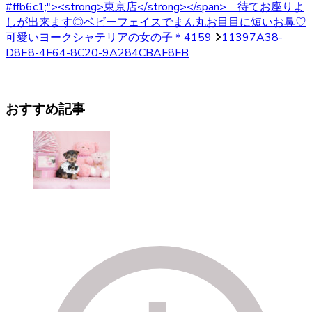
#ffb6c1;"><strong>東京店</strong></span> 待てお座りよ
しが出来ます◎ベビーフェイスでまん丸お目目に短いお鼻♡
可愛いヨークシャテリアの女の子＊4159
11397A38-
D8E8-4F64-8C20-9A284CBAF8FB
おすすめ記事