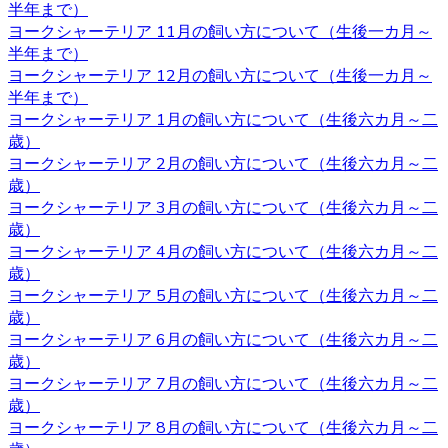
があり、女の子の場合は避妊手術をしないと発情期に血が
半年まで）
出たり、妊娠の危険性があることがあります。 いずれの場
ヨークシャーテリア 11月の飼い方について（生後一カ月～
合も性格は飼い主の育て方次第なので、もしフィーリング
半年まで）
が合って気に入った子がいた場合には性別はそれほど重要
ヨークシャーテリア 12月の飼い方について（生後一カ月～
ではないでしょう。
半年まで）
ヨークシャーテリア 1月の飼い方について（生後六カ月～二
2020.10.30
歳）
ヨークシャーテリア 2月の飼い方について（生後六カ月～二
ヨークシャーテリアは体が小さいため、室内で遊び回るだ
歳）
けで十分な運動になります。高齢者など毎日散歩に連れて
ヨークシャーテリア 3月の飼い方について（生後六カ月～二
行ってあげられるか不安な人にもおすすめです。しかし、
歳）
ヨークシャテリアのストレス発散のためにも、週何回かは
ヨークシャーテリア 4月の飼い方について（生後六カ月～二
軽めの散歩に連れていってあげるのが良いでしょう。何か
歳）
わからないことがありましたら、ヨークシャーテリア専門
ヨークシャーテリア 5月の飼い方について（生後六カ月～二
のブリーダー・ベベドール にご相談ください。
歳）
2020.10.23
ヨークシャーテリア 6月の飼い方について（生後六カ月～二
歳）
ブリーダーから子犬をお迎えする利点は、ペットショップ
ヨークシャーテリア 7月の飼い方について（生後六カ月～二
とは異なりブリーダーが一匹一匹の健康状態や性格などを
歳）
きちんと把握しているというところです。また、育て方な
ヨークシャーテリア 8月の飼い方について（生後六カ月～二
どで不安があるときには直接ブリーダーに確認することが