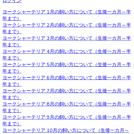
ログイン
するヨークシャー地方と言う場所が由来とされています。
ヨークシャー地方およびランカシャー地方で製粉工や織物
ヨークシャーテリア 1月の飼い方について（生後一カ月～半
などの工場労働者たちに飼われ、ネズミ捕りの役割を担っ
年まで）
ていました。とても活発で警戒心が強いのもテリアの特徴
ヨークシャーテリア 2月の飼い方について（生後一カ月～半
です。 ヨークシャーテリアの育成・販売のことなら、ベベ
年まで）
ドールへ是非お問い合わせください。
ヨークシャーテリア 3月の飼い方について（生後一カ月～半
年まで）
2020.11.13
ヨークシャーテリア 4月の飼い方について（生後一カ月～半
年まで）
べべドールはアフターケアもしっかり行っております。購
ヨークシャーテリア 5月の飼い方について（生後一カ月～半
入後でもわからないこと、心配なことがございましたらお
年まで）
気軽にお問い合わせください。初めてヨークシャーテリア
ヨークシャーテリア 6月の飼い方について（生後一カ月～半
をお迎えするお客様も、安心してご利用いただけます。 ご
年まで）
購入の際は、是非お問い合わせ下さい。
ヨークシャーテリア 7月の飼い方について（生後一カ月～半
年まで）
2020.11.06
ヨークシャーテリア 8月の飼い方について（生後一カ月～半
ワンちゃんを購入する際、男の子と女の子で迷うことがあ
年まで）
りますが、繁殖を考えていないようであればそれほどこど
ヨークシャーテリア 9月の飼い方について（生後一カ月～半
わりを持つ必要もないでしょう。 それぞれの注意点とし
年まで）
て、男の子は縄張り意識があるのでマーキングをすること
ヨークシャーテリア 10月の飼い方について（生後一カ月～