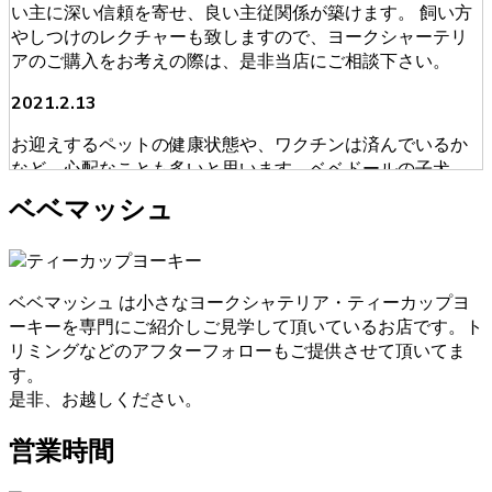
い主に深い信頼を寄せ、良い主従関係が築けます。 飼い方
やしつけのレクチャーも致しますので、ヨークシャーテリ
アのご購入をお考えの際は、是非当店にご相談下さい。
2021.2.13
お迎えするペットの健康状態や、ワクチンは済んでいるか
など、心配なことも多いと思います。ベベドールの子犬
は、獣医師による健康診断を必ず受けております。ブリー
ベベマッシュ
ダーが販売・購入に当たって安心できる育成を慎重に行っ
ております。そのため初めてワンちゃんを飼うという人に
も安心してお迎えいただけます。ヨークシャーテリアのご
購入をお考えの際は、是非当店にご相談下さい。
ベベマッシュ は小さなヨークシャテリア・ティーカップヨ
ーキーを専門にご紹介しご見学して頂いているお店です。ト
2021.1.31
リミングなどのアフターフォローもご提供させて頂いてま
ヨークシャーテリアのご購入をお考えの際は、しっかり育
す。
成としつけを行い、愛情たっぷりに接しているブリーダー
是非、お越しください。
からお買い求めいただくのが一番です。大阪府松原市のベ
ベドールでは、ヨークシャーテリアたちの育成・販売を経
営業時間
験豊富なブリーダーが行っていますのでご安心ください。