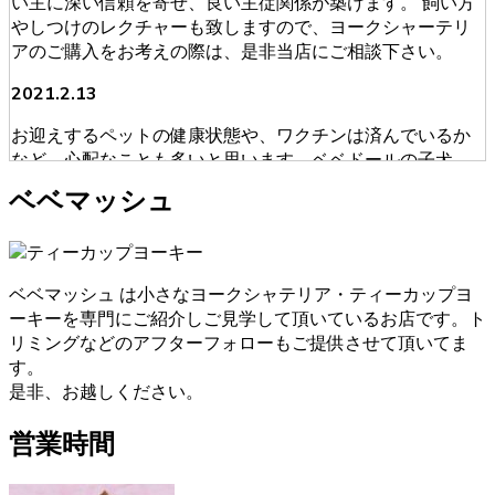
い主に深い信頼を寄せ、良い主従関係が築けます。 飼い方
やしつけのレクチャーも致しますので、ヨークシャーテリ
アのご購入をお考えの際は、是非当店にご相談下さい。
2021.2.13
お迎えするペットの健康状態や、ワクチンは済んでいるか
など、心配なことも多いと思います。ベベドールの子犬
は、獣医師による健康診断を必ず受けております。ブリー
ベベマッシュ
ダーが販売・購入に当たって安心できる育成を慎重に行っ
ております。そのため初めてワンちゃんを飼うという人に
も安心してお迎えいただけます。ヨークシャーテリアのご
購入をお考えの際は、是非当店にご相談下さい。
ベベマッシュ は小さなヨークシャテリア・ティーカップヨ
ーキーを専門にご紹介しご見学して頂いているお店です。ト
2021.1.31
リミングなどのアフターフォローもご提供させて頂いてま
ヨークシャーテリアのご購入をお考えの際は、しっかり育
す。
成としつけを行い、愛情たっぷりに接しているブリーダー
是非、お越しください。
からお買い求めいただくのが一番です。大阪府松原市のベ
ベドールでは、ヨークシャーテリアたちの育成・販売を経
営業時間
験豊富なブリーダーが行っていますのでご安心ください。
また、飼い主さんへ飼い方やしつけのレクチャーも致しま