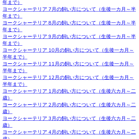
年まで）
出たり、妊娠の危険性があることがあります。 いずれの場
ヨークシャーテリア 7月の飼い方について（生後一カ月～半
合も性格は飼い主の育て方次第なので、もしフィーリング
年まで）
が合って気に入った子がいた場合には性別はそれほど重要
ヨークシャーテリア 8月の飼い方について（生後一カ月～半
ではないでしょう。
年まで）
ヨークシャーテリア 9月の飼い方について（生後一カ月～半
2020.10.30
年まで）
ヨークシャーテリアは体が小さいため、室内で遊び回るだ
ヨークシャーテリア 10月の飼い方について（生後一カ月～
けで十分な運動になります。高齢者など毎日散歩に連れて
半年まで）
行ってあげられるか不安な人にもおすすめです。しかし、
ヨークシャーテリア 11月の飼い方について（生後一カ月～
ヨークシャテリアのストレス発散のためにも、週何回かは
半年まで）
軽めの散歩に連れていってあげるのが良いでしょう。何か
ヨークシャーテリア 12月の飼い方について（生後一カ月～
わからないことがありましたら、ヨークシャーテリア専門
半年まで）
のブリーダー・ベベドール にご相談ください。
ヨークシャーテリア 1月の飼い方について（生後六カ月～二
歳）
2020.10.23
ヨークシャーテリア 2月の飼い方について（生後六カ月～二
歳）
ブリーダーから子犬をお迎えする利点は、ペットショップ
ヨークシャーテリア 3月の飼い方について（生後六カ月～二
とは異なりブリーダーが一匹一匹の健康状態や性格などを
歳）
きちんと把握しているというところです。また、育て方な
ヨークシャーテリア 4月の飼い方について（生後六カ月～二
どで不安があるときには直接ブリーダーに確認することが