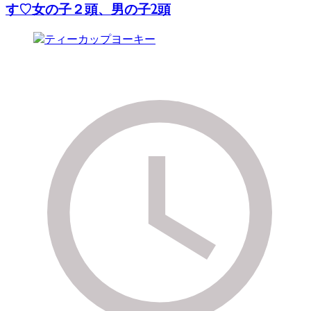
す♡女の子２頭、男の子2頭