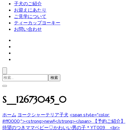
子犬のご紹介
お迎えにあたり
ご見学について
ティーカップヨーキー
お問い合わせ
検
索
対
象:
S__12673045_0
ホーム
ヨークシャーテリア子犬
<span style="color:
#ff0000;"><strong>new!!</strong></span> 【予約ご紹介】
待望のつきママベビー♡かわいい男の子＊YT009 <br>