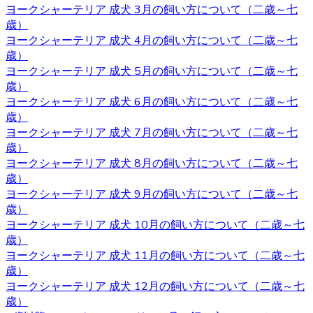
ヨークシャーテリア 成犬 3月の飼い方について（二歳～七
ただくようよろしくお願いいたします。ご検討の際にはお
歳）
気軽にお問い合わせください。
ヨークシャーテリア 成犬 4月の飼い方について（二歳～七
2020.10.2
歳）
ヨークシャーテリア 成犬 5月の飼い方について（二歳～七
ヨークシャーテリアは物覚えが早くしつけやすいと言われ
歳）
ています。気の強さと頑固さを持ちあわせるので、しっか
ヨークシャーテリア 成犬 6月の飼い方について（二歳～七
りとしつけてあげてください。 飼い主がリーダーだという
歳）
ことを示すことで、主従関係を構築したうえで信頼関係を
ヨークシャーテリア 成犬 7月の飼い方について（二歳～七
結ぶことができます。 自分のテリトリーをしっかりと守ろ
歳）
うとするので、番犬としても適しています。吠え癖を持っ
ヨークシャーテリア 成犬 8月の飼い方について（二歳～七
た犬もいますが、しつけで矯正できるので心配はいりませ
歳）
ん。しつけやヨークシャーテリアについてお悩みの際は、
ヨークシャーテリア 成犬 9月の飼い方について（二歳～七
是非当店にご相談下さい。
歳）
ヨークシャーテリア 成犬 10月の飼い方について（二歳～七
2020.9.25
歳）
ヨークシャーテリア 成犬 11月の飼い方について（二歳～七
小型犬の中でも特に有名なヨークシャーテリアはヨークや
歳）
ヨーキーといった愛称で広く親しまれています。 非常に細
ヨークシャーテリア 成犬 12月の飼い方について（二歳～七
い被毛を持ちながら、シングルコートであり抜け毛が少な
歳）
いなどの特徴があります。垂れ下がるほど長い被毛が挙げ