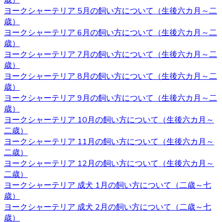
歳）
できます。子犬を飼うのであれば、お迎えはブリーダーか
ヨークシャーテリア 5月の飼い方について（生後六カ月～二
らするのが一番です。ベベドールはヨークシャーテリア専
歳）
門ブリーダーをしております。ヨークシャーテリアをお迎
ヨークシャーテリア 6月の飼い方について（生後六カ月～二
えの際にはベベドールにお任せください。
歳）
ヨークシャーテリア 7月の飼い方について（生後六カ月～二
2020.10.16
歳）
子犬を購入するにあたって重要なポイントとなるのが、健
ヨークシャーテリア 8月の飼い方について（生後六カ月～二
康状態やワクチンの接種状況のことです。ベベドールで
歳）
は、紹介ページに記載があります通り、ワクチンの接種
ヨークシャーテリア 9月の飼い方について（生後六カ月～二
や、それと合わせて健康診断も行っておりますので、お客
歳）
様の元に元気で健康な猫ちゃんをお届けすることが可能で
ヨークシャーテリア 10月の飼い方について（生後六カ月～
す。 ヨークシャーテリア購入をご検討の際は、私どもベベ
二歳）
ドール にお任せ下さい。
ヨークシャーテリア 11月の飼い方について（生後六カ月～
二歳）
2020.10.9
ヨークシャーテリア 12月の飼い方について（生後六カ月～
二歳）
ベベドールは近鉄河内松原駅の近くに見学スペースがござ
ヨークシャーテリア 成犬 1月の飼い方について（二歳～七
います。お越しの際には駅まで送迎させていただきます。
歳）
見学スペースではかわいい子犬たちが皆様をお待ちしてい
ヨークシャーテリア 成犬 2月の飼い方について（二歳～七
ます。突然訪問していただいて見学していただくことはで
歳）
きないので、お越しの際にはあらかじめご予約をとってい