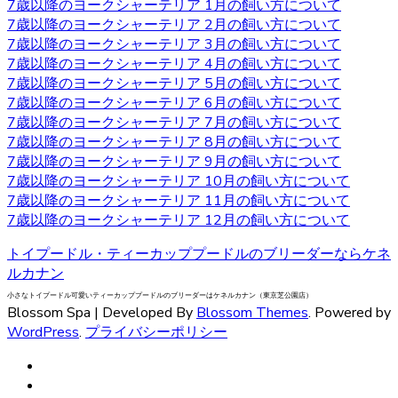
7歳以降のヨークシャーテリア 1月の飼い方について
られ、カットの仕方によって雰囲気が違ってきます。被毛
7歳以降のヨークシャーテリア 2月の飼い方について
を伸ばし続ける場合はラッピングという、長い被毛をひと
7歳以降のヨークシャーテリア 3月の飼い方について
まとめにくくる必要があり、色々なおしゃれを楽しめ流の
7歳以降のヨークシャーテリア 4月の飼い方について
も人気の一つです。被毛を伸ばし続ける場合はラッピング
7歳以降のヨークシャーテリア 5月の飼い方について
を行い、長い被毛をひとまとめにくくる必要があります。
7歳以降のヨークシャーテリア 6月の飼い方について
ヨークシャーテリアの購入をお考えの際は、是非当店にご
7歳以降のヨークシャーテリア 7月の飼い方について
相談下さい。
7歳以降のヨークシャーテリア 8月の飼い方について
2020.9.18
7歳以降のヨークシャーテリア 9月の飼い方について
7歳以降のヨークシャーテリア 10月の飼い方について
ベベドールはヨークシャテリア専門のブリーダーです。飼
7歳以降のヨークシャーテリア 11月の飼い方について
い主様へお引き渡す前から、しっかり育成としつけを行っ
7歳以降のヨークシャーテリア 12月の飼い方について
ております。アフターフォローもお任せください！安心し
てワンちゃんと過ごせるよう。精一杯サポートさせていた
トイプードル・ティーカッププードルのブリーダーならケネ
だきます。ヨークシャテリアのご購入を検討されている方
ルカナン
は、ウェブサイトの写真だけでは伝わらない、ワンちゃん
小さなトイプードル可愛いティーカッププードルのブリーダーはケネルカナン（東京芝公園店）
の可愛さを是非見て頂きたいです。見学ご希望の際は、お
Blossom Spa | Developed By
Blossom Themes
. Powered by
気軽にご相談くださいませ。
WordPress
.
プライバシーポリシー
2020.9.11
子犬の歯を健康に保つため、毎日歯磨きをしてあげましょ