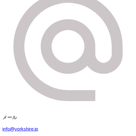
メール
info@yorkshire.jp