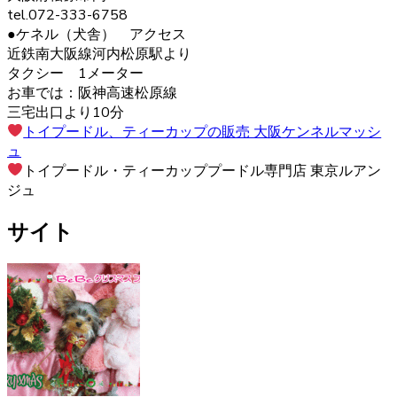
tel.072-333-6758
ヨークシャーテリアは警戒心が強く、初対面から心を開く
●ケネル（犬舎） アクセス
ことはあまりありませんが、慣れた飼い主には甘えん坊で
近鉄南大阪線河内松原駅より
す。プライドの高い犬が多いので、しつけの際は頭ごなし
タクシー 1メーター
に叱らず、褒めて教えるようにしましょう。さみしがりの
お車では：阪神高速松原線
面もあるので、たくさんコミュニケーションをとってあげ
三宅出口より10分
るのが良いでしょう。 ヨークシャーテリアの育成・販売の
トイプードル、ティーカップの販売 大阪ケンネルマッシ
ことなら、ベベドールへ是非お問い合わせください。
ュ
トイプードル・ティーカッププードル専門店 東京ルアン
2020.12.4
ジュ
ペットを飼う際、愛情を持って可愛がることももちろんで
サイト
すが、それと同じくらいしつけもしっかりと行うことも大
切です。ヨークシャーテリアのブリーダーベベドールで
は、飼い主様へのお引渡しの前からしつけも含めてしっか
りとした育成を行い、飼い主様へ飼う際のアドバイスも行
っております。
2020.11.27
ヨークシャーテリアと言う名前はイングランド北部に位置