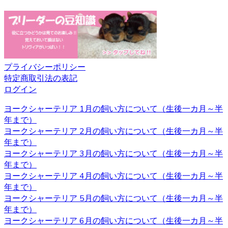
するヨークシャー地方と言う場所が由来とされています。
ヨークシャー地方およびランカシャー地方で製粉工や織物
などの工場労働者たちに飼われ、ネズミ捕りの役割を担っ
ていました。とても活発で警戒心が強いのもテリアの特徴
です。 ヨークシャーテリアの育成・販売のことなら、ベベ
ドールへ是非お問い合わせください。
プライバシーポリシー
2020.11.13
特定商取引法の表記
ログイン
べべドールはアフターケアもしっかり行っております。購
入後でもわからないこと、心配なことがございましたらお
ヨークシャーテリア 1月の飼い方について（生後一カ月～半
気軽にお問い合わせください。初めてヨークシャーテリア
年まで）
をお迎えするお客様も、安心してご利用いただけます。 ご
ヨークシャーテリア 2月の飼い方について（生後一カ月～半
購入の際は、是非お問い合わせ下さい。
年まで）
ヨークシャーテリア 3月の飼い方について（生後一カ月～半
2020.11.06
年まで）
ヨークシャーテリア 4月の飼い方について（生後一カ月～半
ワンちゃんを購入する際、男の子と女の子で迷うことがあ
年まで）
りますが、繁殖を考えていないようであればそれほどこど
ヨークシャーテリア 5月の飼い方について（生後一カ月～半
わりを持つ必要もないでしょう。 それぞれの注意点とし
年まで）
て、男の子は縄張り意識があるのでマーキングをすること
ヨークシャーテリア 6月の飼い方について（生後一カ月～半
があり、女の子の場合は避妊手術をしないと発情期に血が