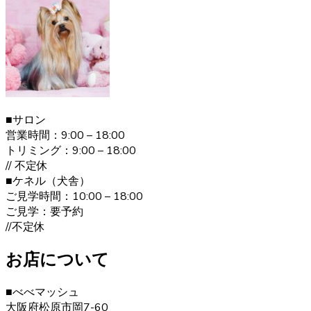
す。ヨークシャーテリアのご購入をお考えの際は、是非当
店にご相談下さい。
2021.1.19
ヨークシャーテリアは何といっても美しい毛並みが大きな
特徴です。”動く宝石”と呼ばれとても上品な毛並みをしてい
ます。どんどん被毛は伸びてしまうので、定期的なお手入
■サロン
れが必要です。伸びた被毛を結んだり、カットしたりと飼
営業時間：9:00 – 18:00
い主の好みによってオシャレを楽しむことが出来ます。 ご
トリミング：9:00 – 18:00
購入の際は、是非ベベドールへお問い合わせ下さい。
// 不定休
■ケネル（犬舎）
2020.12.30
ご見学時間：10:00 – 18:00
ヨークシャーテリアの毛色は「ダーク・スチール・ブル
ご見学：要予約
ー」と言われます。 子犬の頃は黒色の割合が多く、成長す
//不定休
ると顔まわりを中心に茶色の部分が増えていきます。こう
した毛色の変化も、成長の楽しみとなるでしょう。 ヨーク
お店について
シャーテリア購入をご検討の際は、お気軽にお問い合わせ
ください。
■べべマッシュ
大阪府松原市岡7-60
2020.12.12