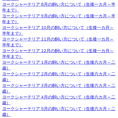
りますが、繁殖を考えていないようであればそれほどこど
ヨークシャーテリア 8月の飼い方について（生後一カ月～半
わりを持つ必要もないでしょう。 それぞれの注意点とし
年まで）
て、男の子は縄張り意識があるのでマーキングをすること
ヨークシャーテリア 9月の飼い方について（生後一カ月～半
があり、女の子の場合は避妊手術をしないと発情期に血が
年まで）
出たり、妊娠の危険性があることがあります。 いずれの場
ヨークシャーテリア 10月の飼い方について（生後一カ月～
合も性格は飼い主の育て方次第なので、もしフィーリング
半年まで）
が合って気に入った子がいた場合には性別はそれほど重要
ヨークシャーテリア 11月の飼い方について（生後一カ月～
ではないでしょう。
半年まで）
ヨークシャーテリア 12月の飼い方について（生後一カ月～
2020.10.30
半年まで）
ヨークシャーテリアは体が小さいため、室内で遊び回るだ
ヨークシャーテリア 1月の飼い方について（生後六カ月～二
けで十分な運動になります。高齢者など毎日散歩に連れて
歳）
行ってあげられるか不安な人にもおすすめです。しかし、
ヨークシャーテリア 2月の飼い方について（生後六カ月～二
ヨークシャテリアのストレス発散のためにも、週何回かは
歳）
軽めの散歩に連れていってあげるのが良いでしょう。何か
ヨークシャーテリア 3月の飼い方について（生後六カ月～二
わからないことがありましたら、ヨークシャーテリア専門
歳）
のブリーダー・ベベドール にご相談ください。
ヨークシャーテリア 4月の飼い方について（生後六カ月～二
歳）
2020.10.23
ヨークシャーテリア 5月の飼い方について（生後六カ月～二
歳）
ブリーダーから子犬をお迎えする利点は、ペットショップ