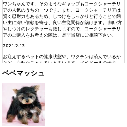
ワンちゃんです。そのようなギャップもヨークシャーテリ
アの人気のうちの一つです。また、ヨークシャーテリアは
賢く忍耐力もあるため、しつけをしっかりと行うことで飼
い主に深い信頼を寄せ、良い主従関係が築けます。 飼い方
やしつけのレクチャーも致しますので、ヨークシャーテリ
アのご購入をお考えの際は、是非当店にご相談下さい。
2021.2.13
お迎えするペットの健康状態や、ワクチンは済んでいるか
など、心配なことも多いと思います。ベベドールの子犬
は、獣医師による健康診断を必ず受けております。ブリー
ベベマッシュ
ダーが販売・購入に当たって安心できる育成を慎重に行っ
ております。そのため初めてワンちゃんを飼うという人に
も安心してお迎えいただけます。ヨークシャーテリアのご
購入をお考えの際は、是非当店にご相談下さい。
2021.1.31
ヨークシャーテリアのご購入をお考えの際は、しっかり育
成としつけを行い、愛情たっぷりに接しているブリーダー