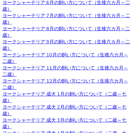
ヨークシャーテリア 6月の飼い方について（生後六カ月～二
とは異なりブリーダーが一匹一匹の健康状態や性格などを
歳）
きちんと把握しているというところです。また、育て方な
ヨークシャーテリア 7月の飼い方について（生後六カ月～二
どで不安があるときには直接ブリーダーに確認することが
歳）
できます。子犬を飼うのであれば、お迎えはブリーダーか
ヨークシャーテリア 8月の飼い方について（生後六カ月～二
らするのが一番です。ベベドールはヨークシャーテリア専
歳）
門ブリーダーをしております。ヨークシャーテリアをお迎
ヨークシャーテリア 9月の飼い方について（生後六カ月～二
えの際にはベベドールにお任せください。
歳）
ヨークシャーテリア 10月の飼い方について（生後六カ月～
2020.10.16
二歳）
子犬を購入するにあたって重要なポイントとなるのが、健
ヨークシャーテリア 11月の飼い方について（生後六カ月～
康状態やワクチンの接種状況のことです。ベベドールで
二歳）
は、紹介ページに記載があります通り、ワクチンの接種
ヨークシャーテリア 12月の飼い方について（生後六カ月～
や、それと合わせて健康診断も行っておりますので、お客
二歳）
様の元に元気で健康な猫ちゃんをお届けすることが可能で
ヨークシャーテリア 成犬 1月の飼い方について（二歳～七
す。 ヨークシャーテリア購入をご検討の際は、私どもベベ
歳）
ドール にお任せ下さい。
ヨークシャーテリア 成犬 2月の飼い方について（二歳～七
歳）
2020.10.9
ヨークシャーテリア 成犬 3月の飼い方について（二歳～七
歳）
ベベドールは近鉄河内松原駅の近くに見学スペースがござ