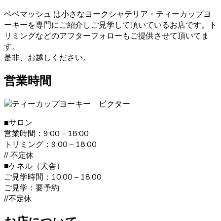
からお買い求めいただくのが一番です。大阪府松原市のベ
ベドールでは、ヨークシャーテリアたちの育成・販売を経
ベベマッシュ は小さなヨークシャテリア・ティーカップヨ
験豊富なブリーダーが行っていますのでご安心ください。
ーキーを専門にご紹介しご見学して頂いているお店です。ト
また、飼い主さんへ飼い方やしつけのレクチャーも致しま
リミングなどのアフターフォローもご提供させて頂いてま
す。ヨークシャーテリアのご購入をお考えの際は、是非当
す。
店にご相談下さい。
是非、お越しください。
2021.1.19
営業時間
ヨークシャーテリアは何といっても美しい毛並みが大きな
特徴です。”動く宝石”と呼ばれとても上品な毛並みをしてい
ます。どんどん被毛は伸びてしまうので、定期的なお手入
■サロン
れが必要です。伸びた被毛を結んだり、カットしたりと飼
営業時間：9:00 – 18:00
い主の好みによってオシャレを楽しむことが出来ます。 ご
トリミング：9:00 – 18:00
購入の際は、是非ベベドールへお問い合わせ下さい。
// 不定休
■ケネル（犬舎）
2020.12.30
ご見学時間：10:00 – 18:00
ヨークシャーテリアの毛色は「ダーク・スチール・ブル
ご見学：要予約
ー」と言われます。 子犬の頃は黒色の割合が多く、成長す
//不定休
ると顔まわりを中心に茶色の部分が増えていきます。こう
した毛色の変化も、成長の楽しみとなるでしょう。 ヨーク