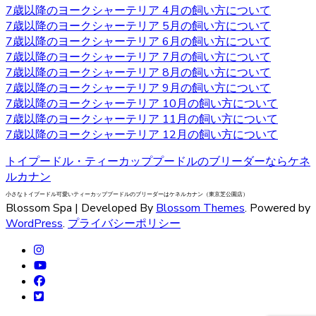
7歳以降のヨークシャーテリア 4月の飼い方について
ヨーキーといった愛称で広く親しまれています。 非常に細
7歳以降のヨークシャーテリア 5月の飼い方について
い被毛を持ちながら、シングルコートであり抜け毛が少な
7歳以降のヨークシャーテリア 6月の飼い方について
いなどの特徴があります。垂れ下がるほど長い被毛が挙げ
7歳以降のヨークシャーテリア 7月の飼い方について
られ、カットの仕方によって雰囲気が違ってきます。被毛
7歳以降のヨークシャーテリア 8月の飼い方について
を伸ばし続ける場合はラッピングという、長い被毛をひと
7歳以降のヨークシャーテリア 9月の飼い方について
まとめにくくる必要があり、色々なおしゃれを楽しめ流の
7歳以降のヨークシャーテリア 10月の飼い方について
も人気の一つです。被毛を伸ばし続ける場合はラッピング
7歳以降のヨークシャーテリア 11月の飼い方について
を行い、長い被毛をひとまとめにくくる必要があります。
7歳以降のヨークシャーテリア 12月の飼い方について
ヨークシャーテリアの購入をお考えの際は、是非当店にご
相談下さい。
トイプードル・ティーカッププードルのブリーダーならケネ
ルカナン
2020.9.18
小さなトイプードル可愛いティーカッププードルのブリーダーはケネルカナン（東京芝公園店）
ベベドールはヨークシャテリア専門のブリーダーです。飼
Blossom Spa | Developed By
Blossom Themes
. Powered by
い主様へお引き渡す前から、しっかり育成としつけを行っ
WordPress
.
プライバシーポリシー
ております。アフターフォローもお任せください！安心し
てワンちゃんと過ごせるよう。精一杯サポートさせていた
だきます。ヨークシャテリアのご購入を検討されている方
は、ウェブサイトの写真だけでは伝わらない、ワンちゃん
の可愛さを是非見て頂きたいです。見学ご希望の際は、お
気軽にご相談くださいませ。