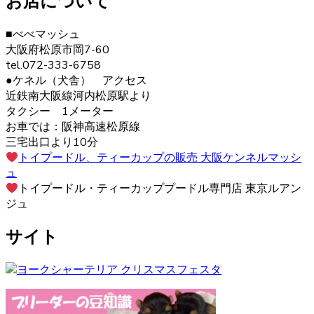
お店について
シャーテリア購入をご検討の際は、お気軽にお問い合わせ
ください。
■べべマッシュ
大阪府松原市岡7-60
2020.12.12
tel.072-333-6758
ヨークシャーテリアは警戒心が強く、初対面から心を開く
●ケネル（犬舎） アクセス
ことはあまりありませんが、慣れた飼い主には甘えん坊で
近鉄南大阪線河内松原駅より
す。プライドの高い犬が多いので、しつけの際は頭ごなし
タクシー 1メーター
に叱らず、褒めて教えるようにしましょう。さみしがりの
お車では：阪神高速松原線
面もあるので、たくさんコミュニケーションをとってあげ
三宅出口より10分
るのが良いでしょう。 ヨークシャーテリアの育成・販売の
トイプードル、ティーカップの販売 大阪ケンネルマッシ
ことなら、ベベドールへ是非お問い合わせください。
ュ
トイプードル・ティーカッププードル専門店 東京ルアン
2020.12.4
ジュ
ペットを飼う際、愛情を持って可愛がることももちろんで
サイト
すが、それと同じくらいしつけもしっかりと行うことも大
切です。ヨークシャーテリアのブリーダーベベドールで
は、飼い主様へのお引渡しの前からしつけも含めてしっか
りとした育成を行い、飼い主様へ飼う際のアドバイスも行
っております。