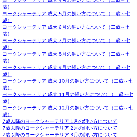
ヨークシャーテリア 成犬 4月の飼い方について（二歳～七
います。お越しの際には駅まで送迎させていただきます。
歳）
見学スペースではかわいい子犬たちが皆様をお待ちしてい
ヨークシャーテリア 成犬 5月の飼い方について（二歳～七
ます。突然訪問していただいて見学していただくことはで
歳）
きないので、お越しの際にはあらかじめご予約をとってい
ヨークシャーテリア 成犬 6月の飼い方について（二歳～七
ただくようよろしくお願いいたします。ご検討の際にはお
歳）
気軽にお問い合わせください。
ヨークシャーテリア 成犬 7月の飼い方について（二歳～七
歳）
2020.10.2
ヨークシャーテリア 成犬 8月の飼い方について（二歳～七
ヨークシャーテリアは物覚えが早くしつけやすいと言われ
歳）
ています。気の強さと頑固さを持ちあわせるので、しっか
ヨークシャーテリア 成犬 9月の飼い方について（二歳～七
りとしつけてあげてください。 飼い主がリーダーだという
歳）
ことを示すことで、主従関係を構築したうえで信頼関係を
ヨークシャーテリア 成犬 10月の飼い方について（二歳～七
結ぶことができます。 自分のテリトリーをしっかりと守ろ
歳）
うとするので、番犬としても適しています。吠え癖を持っ
ヨークシャーテリア 成犬 11月の飼い方について（二歳～七
た犬もいますが、しつけで矯正できるので心配はいりませ
歳）
ん。しつけやヨークシャーテリアについてお悩みの際は、
ヨークシャーテリア 成犬 12月の飼い方について（二歳～七
是非当店にご相談下さい。
歳）
7歳以降のヨークシャーテリア 1月の飼い方について
2020.9.25
7歳以降のヨークシャーテリア 2月の飼い方について
7歳以降のヨークシャーテリア 3月の飼い方について
小型犬の中でも特に有名なヨークシャーテリアはヨークや