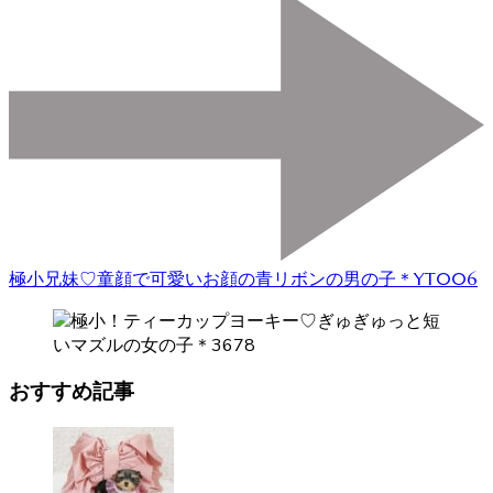
極小兄妹♡童顔で可愛いお顔の青リボンの男の子＊YT006
おすすめ記事