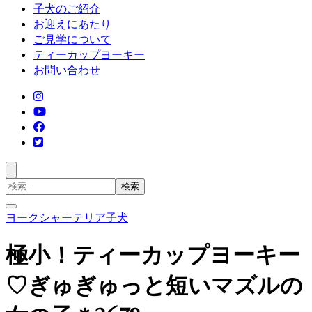
子犬のご紹介
お迎えにあたり
ご見学について
ティーカップヨーキー
お問い合わせ
検
索
対
ヨークシャーテリア子犬
象:
極小！ティーカップヨーキー
♡ぎゅぎゅっと短いマズルの