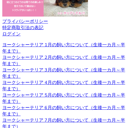
2020.11.27
ヨークシャーテリアと言う名前はイングランド北部に位置
プライバシーポリシー
するヨークシャー地方と言う場所が由来とされています。
特定商取引法の表記
ヨークシャー地方およびランカシャー地方で製粉工や織物
ログイン
などの工場労働者たちに飼われ、ネズミ捕りの役割を担っ
ていました。とても活発で警戒心が強いのもテリアの特徴
ヨークシャーテリア 1月の飼い方について（生後一カ月～半
です。 ヨークシャーテリアの育成・販売のことなら、ベベ
年まで）
ドールへ是非お問い合わせください。
ヨークシャーテリア 2月の飼い方について（生後一カ月～半
年まで）
2020.11.13
ヨークシャーテリア 3月の飼い方について（生後一カ月～半
年まで）
べべドールはアフターケアもしっかり行っております。購
ヨークシャーテリア 4月の飼い方について（生後一カ月～半
入後でもわからないこと、心配なことがございましたらお
年まで）
気軽にお問い合わせください。初めてヨークシャーテリア
ヨークシャーテリア 5月の飼い方について（生後一カ月～半
をお迎えするお客様も、安心してご利用いただけます。 ご
年まで）
購入の際は、是非お問い合わせ下さい。
ヨークシャーテリア 6月の飼い方について（生後一カ月～半
2020.11.06
年まで）
ヨークシャーテリア 7月の飼い方について（生後一カ月～半
ワンちゃんを購入する際、男の子と女の子で迷うことがあ
年まで）