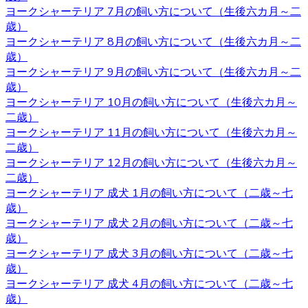
ヨークシャーテリア 7月の飼い方について（生後六カ月～二
のブリーダー・ベベドール にご相談ください。
歳）
2020.10.23
ヨークシャーテリア 8月の飼い方について（生後六カ月～二
歳）
ブリーダーから子犬をお迎えする利点は、ペットショップ
ヨークシャーテリア 9月の飼い方について（生後六カ月～二
とは異なりブリーダーが一匹一匹の健康状態や性格などを
歳）
きちんと把握しているというところです。また、育て方な
ヨークシャーテリア 10月の飼い方について（生後六カ月～
どで不安があるときには直接ブリーダーに確認することが
二歳）
できます。子犬を飼うのであれば、お迎えはブリーダーか
ヨークシャーテリア 11月の飼い方について（生後六カ月～
らするのが一番です。ベベドールはヨークシャーテリア専
二歳）
門ブリーダーをしております。ヨークシャーテリアをお迎
ヨークシャーテリア 12月の飼い方について（生後六カ月～
えの際にはベベドールにお任せください。
二歳）
ヨークシャーテリア 成犬 1月の飼い方について（二歳～七
2020.10.16
歳）
子犬を購入するにあたって重要なポイントとなるのが、健
ヨークシャーテリア 成犬 2月の飼い方について（二歳～七
康状態やワクチンの接種状況のことです。ベベドールで
歳）
は、紹介ページに記載があります通り、ワクチンの接種
ヨークシャーテリア 成犬 3月の飼い方について（二歳～七
や、それと合わせて健康診断も行っておりますので、お客
歳）
様の元に元気で健康な猫ちゃんをお届けすることが可能で
ヨークシャーテリア 成犬 4月の飼い方について（二歳～七
す。 ヨークシャーテリア購入をご検討の際は、私どもベベ
歳）