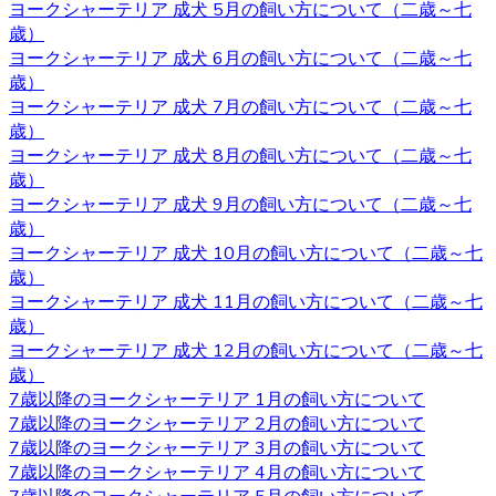
ドール にお任せ下さい。
ヨークシャーテリア 成犬 5月の飼い方について（二歳～七
歳）
2020.10.9
ヨークシャーテリア 成犬 6月の飼い方について（二歳～七
歳）
ベベドールは近鉄河内松原駅の近くに見学スペースがござ
ヨークシャーテリア 成犬 7月の飼い方について（二歳～七
います。お越しの際には駅まで送迎させていただきます。
歳）
見学スペースではかわいい子犬たちが皆様をお待ちしてい
ヨークシャーテリア 成犬 8月の飼い方について（二歳～七
ます。突然訪問していただいて見学していただくことはで
歳）
きないので、お越しの際にはあらかじめご予約をとってい
ヨークシャーテリア 成犬 9月の飼い方について（二歳～七
ただくようよろしくお願いいたします。ご検討の際にはお
歳）
気軽にお問い合わせください。
ヨークシャーテリア 成犬 10月の飼い方について（二歳～七
歳）
2020.10.2
ヨークシャーテリア 成犬 11月の飼い方について（二歳～七
ヨークシャーテリアは物覚えが早くしつけやすいと言われ
歳）
ています。気の強さと頑固さを持ちあわせるので、しっか
ヨークシャーテリア 成犬 12月の飼い方について（二歳～七
りとしつけてあげてください。 飼い主がリーダーだという
歳）
ことを示すことで、主従関係を構築したうえで信頼関係を
7歳以降のヨークシャーテリア 1月の飼い方について
結ぶことができます。 自分のテリトリーをしっかりと守ろ
7歳以降のヨークシャーテリア 2月の飼い方について
うとするので、番犬としても適しています。吠え癖を持っ
7歳以降のヨークシャーテリア 3月の飼い方について
た犬もいますが、しつけで矯正できるので心配はいりませ
7歳以降のヨークシャーテリア 4月の飼い方について
ん。しつけやヨークシャーテリアについてお悩みの際は、