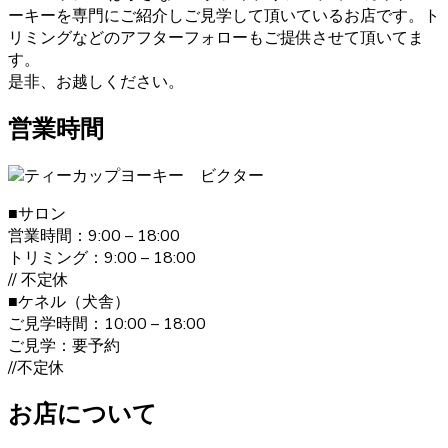
ーキーを専門にご紹介しご見学して頂いているお店です。ト
2021.1.31
リミングなどのアフターフォローもご提供させて頂いてま
ヨークシャーテリアのご購入をお考えの際は、しっかり育
す。
成としつけを行い、愛情たっぷりに接しているブリーダー
是非、お越しください。
からお買い求めいただくのが一番です。大阪府松原市のベ
ベドールでは、ヨークシャーテリアたちの育成・販売を経
営業時間
験豊富なブリーダーが行っていますのでご安心ください。
また、飼い主さんへ飼い方やしつけのレクチャーも致しま
す。ヨークシャーテリアのご購入をお考えの際は、是非当
店にご相談下さい。
■サロン
営業時間：9:00 – 18:00
2021.1.19
トリミング：9:00 – 18:00
// 不定休
ヨークシャーテリアは何といっても美しい毛並みが大きな
■ケネル（犬舎）
特徴です。”動く宝石”と呼ばれとても上品な毛並みをしてい
ご見学時間：10:00 – 18:00
ます。どんどん被毛は伸びてしまうので、定期的なお手入
ご見学：要予約
れが必要です。伸びた被毛を結んだり、カットしたりと飼
//不定休
い主の好みによってオシャレを楽しむことが出来ます。 ご
購入の際は、是非ベベドールへお問い合わせ下さい。
お店について
2020.12.30