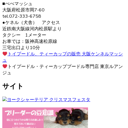
■べべマッシュ
ヨークシャーテリアの毛色は「ダーク・スチール・ブル
大阪府松原市岡7-60
ー」と言われます。 子犬の頃は黒色の割合が多く、成長す
tel.072-333-6758
ると顔まわりを中心に茶色の部分が増えていきます。こう
●ケネル（犬舎） アクセス
した毛色の変化も、成長の楽しみとなるでしょう。 ヨーク
近鉄南大阪線河内松原駅より
シャーテリア購入をご検討の際は、お気軽にお問い合わせ
タクシー 1メーター
ください。
お車では：阪神高速松原線
三宅出口より10分
2020.12.12
トイプードル、ティーカップの販売 大阪ケンネルマッシ
ュ
ヨークシャーテリアは警戒心が強く、初対面から心を開く
トイプードル・ティーカッププードル専門店 東京ルアン
ことはあまりありませんが、慣れた飼い主には甘えん坊で
ジュ
す。プライドの高い犬が多いので、しつけの際は頭ごなし
に叱らず、褒めて教えるようにしましょう。さみしがりの
サイト
面もあるので、たくさんコミュニケーションをとってあげ
るのが良いでしょう。 ヨークシャーテリアの育成・販売の
ことなら、ベベドールへ是非お問い合わせください。
2020.12.4
ペットを飼う際、愛情を持って可愛がることももちろんで
すが、それと同じくらいしつけもしっかりと行うことも大