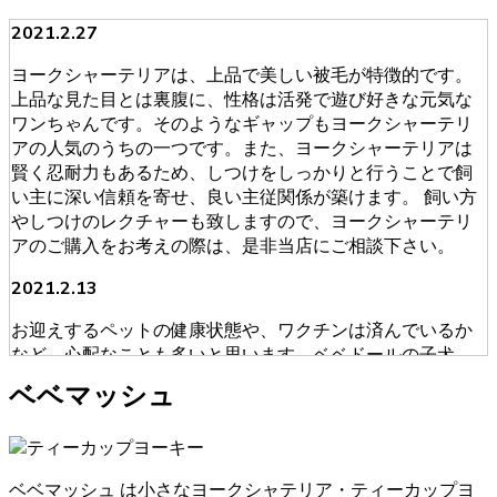
2021.2.27
ヨークシャーテリアは、上品で美しい被毛が特徴的です。
上品な見た目とは裏腹に、性格は活発で遊び好きな元気な
ワンちゃんです。そのようなギャップもヨークシャーテリ
アの人気のうちの一つです。また、ヨークシャーテリアは
賢く忍耐力もあるため、しつけをしっかりと行うことで飼
い主に深い信頼を寄せ、良い主従関係が築けます。 飼い方
やしつけのレクチャーも致しますので、ヨークシャーテリ
アのご購入をお考えの際は、是非当店にご相談下さい。
2021.2.13
お迎えするペットの健康状態や、ワクチンは済んでいるか
など、心配なことも多いと思います。ベベドールの子犬
は、獣医師による健康診断を必ず受けております。ブリー
ベベマッシュ
ダーが販売・購入に当たって安心できる育成を慎重に行っ
ております。そのため初めてワンちゃんを飼うという人に
も安心してお迎えいただけます。ヨークシャーテリアのご
購入をお考えの際は、是非当店にご相談下さい。
ベベマッシュ は小さなヨークシャテリア・ティーカップヨ