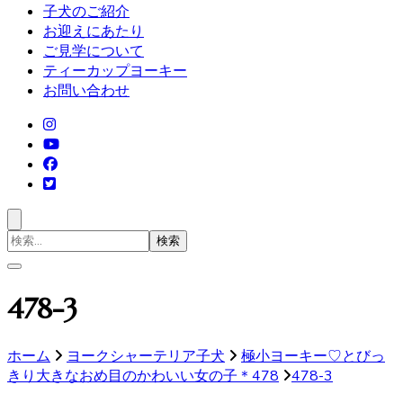
子犬のご紹介
お迎えにあたり
ご見学について
ティーカップヨーキー
お問い合わせ
検
索
対
象:
478-3
ホーム
ヨークシャーテリア子犬
極小ヨーキー♡とびっ
きり大きなおめ目のかわいい女の子＊478
478-3