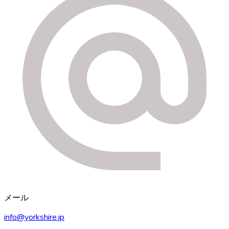
メール
info@yorkshire.jp