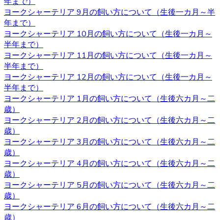
年まで）
購入の際は、是非お問い合わせ下さい。
ヨークシャーテリア 9月の飼い方について（生後一カ月～半
2020.11.06
年まで）
ヨークシャーテリア 10月の飼い方について（生後一カ月～
ワンちゃんを購入する際、男の子と女の子で迷うことがあ
半年まで）
りますが、繁殖を考えていないようであればそれほどこど
ヨークシャーテリア 11月の飼い方について（生後一カ月～
わりを持つ必要もないでしょう。 それぞれの注意点とし
半年まで）
て、男の子は縄張り意識があるのでマーキングをすること
ヨークシャーテリア 12月の飼い方について（生後一カ月～
があり、女の子の場合は避妊手術をしないと発情期に血が
半年まで）
出たり、妊娠の危険性があることがあります。 いずれの場
ヨークシャーテリア 1月の飼い方について（生後六カ月～二
合も性格は飼い主の育て方次第なので、もしフィーリング
歳）
が合って気に入った子がいた場合には性別はそれほど重要
ヨークシャーテリア 2月の飼い方について（生後六カ月～二
ではないでしょう。
歳）
ヨークシャーテリア 3月の飼い方について（生後六カ月～二
2020.10.30
歳）
ヨークシャーテリア 4月の飼い方について（生後六カ月～二
ヨークシャーテリアは体が小さいため、室内で遊び回るだ
歳）
けで十分な運動になります。高齢者など毎日散歩に連れて
ヨークシャーテリア 5月の飼い方について（生後六カ月～二
行ってあげられるか不安な人にもおすすめです。しかし、
歳）
ヨークシャテリアのストレス発散のためにも、週何回かは
ヨークシャーテリア 6月の飼い方について（生後六カ月～二
軽めの散歩に連れていってあげるのが良いでしょう。何か
歳）
わからないことがありましたら、ヨークシャーテリア専門