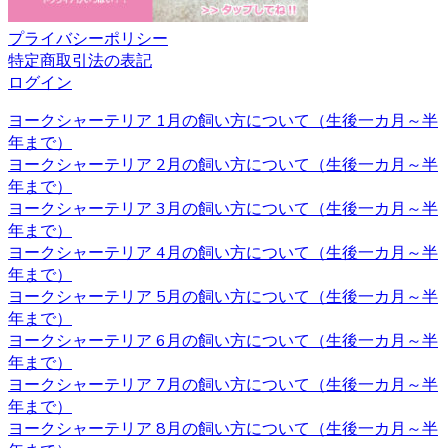
切です。ヨークシャーテリアのブリーダーベベドールで
は、飼い主様へのお引渡しの前からしつけも含めてしっか
プライバシーポリシー
りとした育成を行い、飼い主様へ飼う際のアドバイスも行
特定商取引法の表記
っております。
ログイン
2020.11.27
ヨークシャーテリア 1月の飼い方について（生後一カ月～半
年まで）
ヨークシャーテリアと言う名前はイングランド北部に位置
ヨークシャーテリア 2月の飼い方について（生後一カ月～半
するヨークシャー地方と言う場所が由来とされています。
年まで）
ヨークシャー地方およびランカシャー地方で製粉工や織物
ヨークシャーテリア 3月の飼い方について（生後一カ月～半
などの工場労働者たちに飼われ、ネズミ捕りの役割を担っ
年まで）
ていました。とても活発で警戒心が強いのもテリアの特徴
ヨークシャーテリア 4月の飼い方について（生後一カ月～半
です。 ヨークシャーテリアの育成・販売のことなら、ベベ
年まで）
ドールへ是非お問い合わせください。
ヨークシャーテリア 5月の飼い方について（生後一カ月～半
年まで）
2020.11.13
ヨークシャーテリア 6月の飼い方について（生後一カ月～半
年まで）
べべドールはアフターケアもしっかり行っております。購
ヨークシャーテリア 7月の飼い方について（生後一カ月～半
入後でもわからないこと、心配なことがございましたらお
年まで）
気軽にお問い合わせください。初めてヨークシャーテリア
ヨークシャーテリア 8月の飼い方について（生後一カ月～半
をお迎えするお客様も、安心してご利用いただけます。 ご