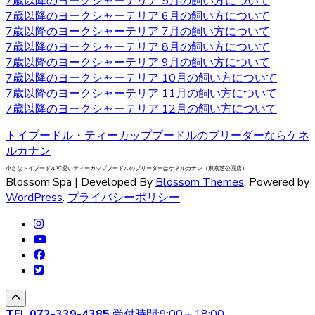
7歳以降のヨークシャーテリア 5月の飼い方について
是非当店にご相談下さい。
7歳以降のヨークシャーテリア 6月の飼い方について
7歳以降のヨークシャーテリア 7月の飼い方について
2020.9.25
7歳以降のヨークシャーテリア 8月の飼い方について
7歳以降のヨークシャーテリア 9月の飼い方について
小型犬の中でも特に有名なヨークシャーテリアはヨークや
7歳以降のヨークシャーテリア 10月の飼い方について
ヨーキーといった愛称で広く親しまれています。 非常に細
7歳以降のヨークシャーテリア 11月の飼い方について
い被毛を持ちながら、シングルコートであり抜け毛が少な
7歳以降のヨークシャーテリア 12月の飼い方について
いなどの特徴があります。垂れ下がるほど長い被毛が挙げ
られ、カットの仕方によって雰囲気が違ってきます。被毛
トイプードル・ティーカッププードルのブリーダーならケネ
を伸ばし続ける場合はラッピングという、長い被毛をひと
ルカナン
まとめにくくる必要があり、色々なおしゃれを楽しめ流の
小さなトイプードル可愛いティーカッププードルのブリーダーはケネルカナン（東京芝公園店）
も人気の一つです。被毛を伸ばし続ける場合はラッピング
Blossom Spa | Developed By
Blossom Themes
. Powered by
を行い、長い被毛をひとまとめにくくる必要があります。
WordPress
.
プライバシーポリシー
ヨークシャーテリアの購入をお考えの際は、是非当店にご
相談下さい。
2020.9.18
ベベドールはヨークシャテリア専門のブリーダーです。飼
い主様へお引き渡す前から、しっかり育成としつけを行っ
ております。アフターフォローもお任せください！安心し
TEL
072-339-4385
受付時間:9:00～18:00