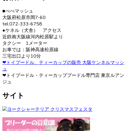
2020.12.30
■べべマッシュ
ヨークシャーテリアの毛色は「ダーク・スチール・ブル
大阪府松原市岡7-60
ー」と言われます。 子犬の頃は黒色の割合が多く、成長す
tel.072-333-6758
ると顔まわりを中心に茶色の部分が増えていきます。こう
●ケネル（犬舎） アクセス
した毛色の変化も、成長の楽しみとなるでしょう。 ヨーク
近鉄南大阪線河内松原駅より
シャーテリア購入をご検討の際は、お気軽にお問い合わせ
タクシー 1メーター
ください。
お車では：阪神高速松原線
三宅出口より10分
2020.12.12
❤トイプードル、ティーカップの販売 大阪ケンネルマッシ
ュ
ヨークシャーテリアは警戒心が強く、初対面から心を開く
❤トイプードル・ティーカッププードル専門店 東京ルアン
ことはあまりありませんが、慣れた飼い主には甘えん坊で
ジュ
す。プライドの高い犬が多いので、しつけの際は頭ごなし
に叱らず、褒めて教えるようにしましょう。さみしがりの
サイト
面もあるので、たくさんコミュニケーションをとってあげ
るのが良いでしょう。 ヨークシャーテリアの育成・販売の
ことなら、ベベドールへ是非お問い合わせください。
2020.12.4
ペットを飼う際、愛情を持って可愛がることももちろんで