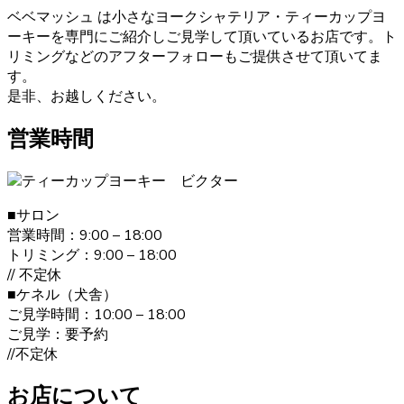
購入をお考えの際は、是非当店にご相談下さい。
ベベマッシュ は小さなヨークシャテリア・ティーカップヨ
ーキーを専門にご紹介しご見学して頂いているお店です。ト
2021.1.31
リミングなどのアフターフォローもご提供させて頂いてま
ヨークシャーテリアのご購入をお考えの際は、しっかり育
す。
成としつけを行い、愛情たっぷりに接しているブリーダー
是非、お越しください。
からお買い求めいただくのが一番です。大阪府松原市のベ
ベドールでは、ヨークシャーテリアたちの育成・販売を経
営業時間
験豊富なブリーダーが行っていますのでご安心ください。
また、飼い主さんへ飼い方やしつけのレクチャーも致しま
す。ヨークシャーテリアのご購入をお考えの際は、是非当
店にご相談下さい。
■サロン
営業時間：9:00 – 18:00
2021.1.19
トリミング：9:00 – 18:00
// 不定休
ヨークシャーテリアは何といっても美しい毛並みが大きな
■ケネル（犬舎）
特徴です。”動く宝石”と呼ばれとても上品な毛並みをしてい
ご見学時間：10:00 – 18:00
ます。どんどん被毛は伸びてしまうので、定期的なお手入
ご見学：要予約
れが必要です。伸びた被毛を結んだり、カットしたりと飼
//不定休
い主の好みによってオシャレを楽しむことが出来ます。 ご
購入の際は、是非ベベドールへお問い合わせ下さい。
お店について