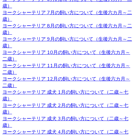
歳）
わからないことがありましたら、ヨークシャーテリア専門
ヨークシャーテリア 7月の飼い方について（生後六カ月～二
のブリーダー・ベベドール にご相談ください。
歳）
2020.10.23
ヨークシャーテリア 8月の飼い方について（生後六カ月～二
歳）
ブリーダーから子犬をお迎えする利点は、ペットショップ
ヨークシャーテリア 9月の飼い方について（生後六カ月～二
とは異なりブリーダーが一匹一匹の健康状態や性格などを
歳）
きちんと把握しているというところです。また、育て方な
ヨークシャーテリア 10月の飼い方について（生後六カ月～
どで不安があるときには直接ブリーダーに確認することが
二歳）
できます。子犬を飼うのであれば、お迎えはブリーダーか
ヨークシャーテリア 11月の飼い方について（生後六カ月～
らするのが一番です。ベベドールはヨークシャーテリア専
二歳）
門ブリーダーをしております。ヨークシャーテリアをお迎
ヨークシャーテリア 12月の飼い方について（生後六カ月～
えの際にはベベドールにお任せください。
二歳）
ヨークシャーテリア 成犬 1月の飼い方について（二歳～七
2020.10.16
歳）
子犬を購入するにあたって重要なポイントとなるのが、健
ヨークシャーテリア 成犬 2月の飼い方について（二歳～七
康状態やワクチンの接種状況のことです。ベベドールで
歳）
は、紹介ページに記載があります通り、ワクチンの接種
ヨークシャーテリア 成犬 3月の飼い方について（二歳～七
や、それと合わせて健康診断も行っておりますので、お客
歳）
様の元に元気で健康な猫ちゃんをお届けすることが可能で
ヨークシャーテリア 成犬 4月の飼い方について（二歳～七