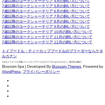
た犬もいますが、しつけで矯正できるので心配はいりませ
7歳以降のヨークシャーテリア 4月の飼い方について
ん。しつけやヨークシャーテリアについてお悩みの際は、
7歳以降のヨークシャーテリア 5月の飼い方について
是非当店にご相談下さい。
7歳以降のヨークシャーテリア 6月の飼い方について
7歳以降のヨークシャーテリア 7月の飼い方について
2020.9.25
7歳以降のヨークシャーテリア 8月の飼い方について
7歳以降のヨークシャーテリア 9月の飼い方について
小型犬の中でも特に有名なヨークシャーテリアはヨークや
7歳以降のヨークシャーテリア 10月の飼い方について
ヨーキーといった愛称で広く親しまれています。 非常に細
7歳以降のヨークシャーテリア 11月の飼い方について
い被毛を持ちながら、シングルコートであり抜け毛が少な
7歳以降のヨークシャーテリア 12月の飼い方について
いなどの特徴があります。垂れ下がるほど長い被毛が挙げ
られ、カットの仕方によって雰囲気が違ってきます。被毛
トイプードル・ティーカッププードルのブリーダーならケネ
を伸ばし続ける場合はラッピングという、長い被毛をひと
ルカナン
まとめにくくる必要があり、色々なおしゃれを楽しめ流の
小さなトイプードル可愛いティーカッププードルのブリーダーはケネルカナン（東京芝公園店）
も人気の一つです。被毛を伸ばし続ける場合はラッピング
Blossom Spa | Developed By
Blossom Themes
. Powered by
を行い、長い被毛をひとまとめにくくる必要があります。
WordPress
.
プライバシーポリシー
ヨークシャーテリアの購入をお考えの際は、是非当店にご
相談下さい。
2020.9.18
ベベドールはヨークシャテリア専門のブリーダーです。飼
い主様へお引き渡す前から、しっかり育成としつけを行っ