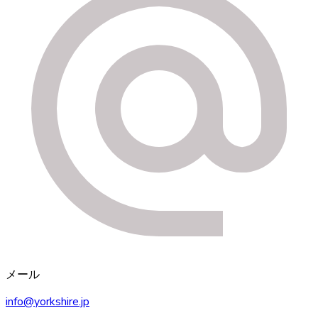
メール
info@yorkshire.jp