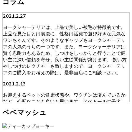
コラム
2021.2.27
ヨークシャーテリアは、上品で美しい被毛が特徴的です。
上品な見た目とは裏腹に、性格は活発で遊び好きな元気な
ワンちゃんです。そのようなギャップもヨークシャーテリ
アの人気のうちの一つです。また、ヨークシャーテリアは
賢く忍耐力もあるため、しつけをしっかりと行うことで飼
い主に深い信頼を寄せ、良い主従関係が築けます。 飼い方
やしつけのレクチャーも致しますので、ヨークシャーテリ
アのご購入をお考えの際は、是非当店にご相談下さい。
2021.2.13
お迎えするペットの健康状態や、ワクチンは済んでいるか
など、心配なことも多いと思います。ベベドールの子犬
は、獣医師による健康診断を必ず受けております。ブリー
ベベマッシュ
ダーが販売・購入に当たって安心できる育成を慎重に行っ
ております。そのため初めてワンちゃんを飼うという人に
も安心してお迎えいただけます。ヨークシャーテリアのご