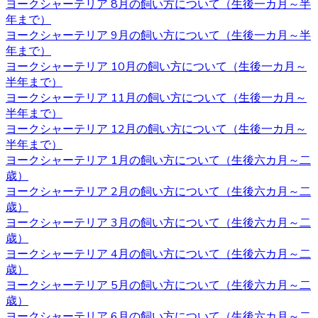
ヨークシャーテリア 8月の飼い方について（生後一カ月～半
をお迎えするお客様も、安心してご利用いただけます。 ご
年まで）
購入の際は、是非お問い合わせ下さい。
ヨークシャーテリア 9月の飼い方について（生後一カ月～半
2020.11.06
年まで）
ヨークシャーテリア 10月の飼い方について（生後一カ月～
ワンちゃんを購入する際、男の子と女の子で迷うことがあ
半年まで）
りますが、繁殖を考えていないようであればそれほどこど
ヨークシャーテリア 11月の飼い方について（生後一カ月～
わりを持つ必要もないでしょう。 それぞれの注意点とし
半年まで）
て、男の子は縄張り意識があるのでマーキングをすること
ヨークシャーテリア 12月の飼い方について（生後一カ月～
があり、女の子の場合は避妊手術をしないと発情期に血が
半年まで）
出たり、妊娠の危険性があることがあります。 いずれの場
ヨークシャーテリア 1月の飼い方について（生後六カ月～二
合も性格は飼い主の育て方次第なので、もしフィーリング
歳）
が合って気に入った子がいた場合には性別はそれほど重要
ヨークシャーテリア 2月の飼い方について（生後六カ月～二
ではないでしょう。
歳）
ヨークシャーテリア 3月の飼い方について（生後六カ月～二
2020.10.30
歳）
ヨークシャーテリア 4月の飼い方について（生後六カ月～二
ヨークシャーテリアは体が小さいため、室内で遊び回るだ
歳）
けで十分な運動になります。高齢者など毎日散歩に連れて
ヨークシャーテリア 5月の飼い方について（生後六カ月～二
行ってあげられるか不安な人にもおすすめです。しかし、
歳）
ヨークシャテリアのストレス発散のためにも、週何回かは
ヨークシャーテリア 6月の飼い方について（生後六カ月～二
軽めの散歩に連れていってあげるのが良いでしょう。何か