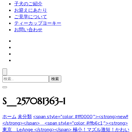
子犬のご紹介
お迎えにあたり
ご見学について
ティーカップヨーキー
お問い合わせ
検
索
対
象:
S__257081363-1
ホーム
未分類
<span style="color: #ff0000;"><strong>new!!
</strong></span> <span style="color: #ffb6c1;"><strong>
東京 LeAnge </strong></span> 極小！マズル激短！かわい