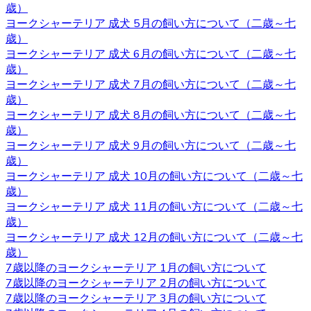
す。 ヨークシャーテリア購入をご検討の際は、私どもベベ
歳）
ドール にお任せ下さい。
ヨークシャーテリア 成犬 5月の飼い方について（二歳～七
歳）
2020.10.9
ヨークシャーテリア 成犬 6月の飼い方について（二歳～七
歳）
ベベドールは近鉄河内松原駅の近くに見学スペースがござ
ヨークシャーテリア 成犬 7月の飼い方について（二歳～七
います。お越しの際には駅まで送迎させていただきます。
歳）
見学スペースではかわいい子犬たちが皆様をお待ちしてい
ヨークシャーテリア 成犬 8月の飼い方について（二歳～七
ます。突然訪問していただいて見学していただくことはで
歳）
きないので、お越しの際にはあらかじめご予約をとってい
ヨークシャーテリア 成犬 9月の飼い方について（二歳～七
ただくようよろしくお願いいたします。ご検討の際にはお
歳）
気軽にお問い合わせください。
ヨークシャーテリア 成犬 10月の飼い方について（二歳～七
歳）
2020.10.2
ヨークシャーテリア 成犬 11月の飼い方について（二歳～七
ヨークシャーテリアは物覚えが早くしつけやすいと言われ
歳）
ています。気の強さと頑固さを持ちあわせるので、しっか
ヨークシャーテリア 成犬 12月の飼い方について（二歳～七
りとしつけてあげてください。 飼い主がリーダーだという
歳）
ことを示すことで、主従関係を構築したうえで信頼関係を
7歳以降のヨークシャーテリア 1月の飼い方について
結ぶことができます。 自分のテリトリーをしっかりと守ろ
7歳以降のヨークシャーテリア 2月の飼い方について
うとするので、番犬としても適しています。吠え癖を持っ
7歳以降のヨークシャーテリア 3月の飼い方について