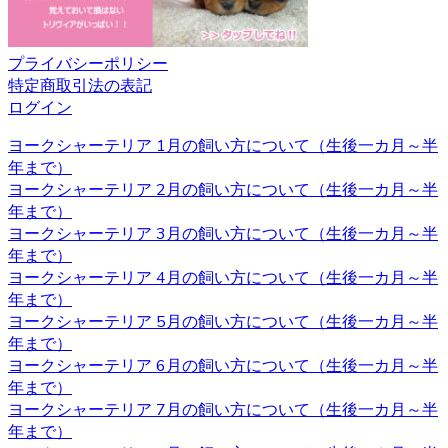
すが、それと同じくらいしつけもしっかりと行うことも大
切です。ヨークシャーテリアのブリーダーベベドールで
は、飼い主様へのお引渡しの前からしつけも含めてしっか
プライバシーポリシー
りとした育成を行い、飼い主様へ飼う際のアドバイスも行
特定商取引法の表記
っております。
ログイン
2020.11.27
ヨークシャーテリア 1月の飼い方について（生後一カ月～半
年まで）
ヨークシャーテリアと言う名前はイングランド北部に位置
ヨークシャーテリア 2月の飼い方について（生後一カ月～半
するヨークシャー地方と言う場所が由来とされています。
年まで）
ヨークシャー地方およびランカシャー地方で製粉工や織物
ヨークシャーテリア 3月の飼い方について（生後一カ月～半
などの工場労働者たちに飼われ、ネズミ捕りの役割を担っ
年まで）
ていました。とても活発で警戒心が強いのもテリアの特徴
ヨークシャーテリア 4月の飼い方について（生後一カ月～半
です。 ヨークシャーテリアの育成・販売のことなら、ベベ
年まで）
ドールへ是非お問い合わせください。
ヨークシャーテリア 5月の飼い方について（生後一カ月～半
年まで）
2020.11.13
ヨークシャーテリア 6月の飼い方について（生後一カ月～半
年まで）
べべドールはアフターケアもしっかり行っております。購
ヨークシャーテリア 7月の飼い方について（生後一カ月～半
入後でもわからないこと、心配なことがございましたらお
年まで）
気軽にお問い合わせください。初めてヨークシャーテリア