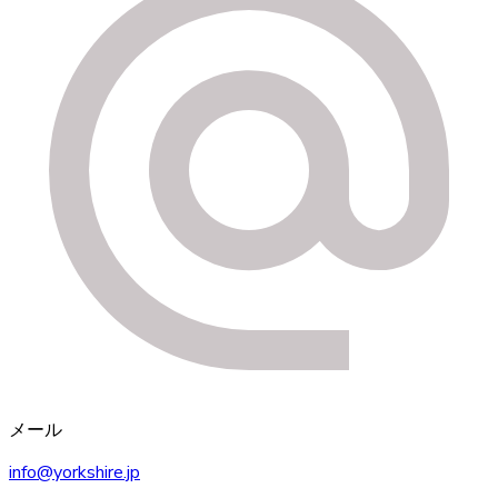
メール
info@yorkshire.jp