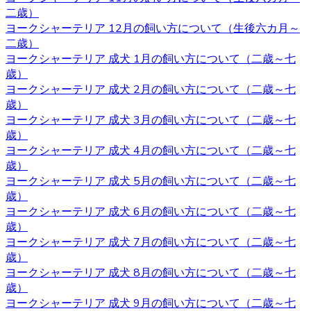
二歳）
2020.10.16
ヨークシャーテリア 12月の飼い方について（生後六カ月～
二歳）
子犬を購入するにあたって重要なポイントとなるのが、健
ヨークシャーテリア 成犬 1月の飼い方について（二歳～七
康状態やワクチンの接種状況のことです。ベベドールで
歳）
は、紹介ページに記載があります通り、ワクチンの接種
ヨークシャーテリア 成犬 2月の飼い方について（二歳～七
や、それと合わせて健康診断も行っておりますので、お客
歳）
様の元に元気で健康な猫ちゃんをお届けすることが可能で
ヨークシャーテリア 成犬 3月の飼い方について（二歳～七
す。 ヨークシャーテリア購入をご検討の際は、私どもベベ
歳）
ドール にお任せ下さい。
ヨークシャーテリア 成犬 4月の飼い方について（二歳～七
歳）
2020.10.9
ヨークシャーテリア 成犬 5月の飼い方について（二歳～七
ベベドールは近鉄河内松原駅の近くに見学スペースがござ
歳）
います。お越しの際には駅まで送迎させていただきます。
ヨークシャーテリア 成犬 6月の飼い方について（二歳～七
見学スペースではかわいい子犬たちが皆様をお待ちしてい
歳）
ます。突然訪問していただいて見学していただくことはで
ヨークシャーテリア 成犬 7月の飼い方について（二歳～七
きないので、お越しの際にはあらかじめご予約をとってい
歳）
ただくようよろしくお願いいたします。ご検討の際にはお
ヨークシャーテリア 成犬 8月の飼い方について（二歳～七
気軽にお問い合わせください。
歳）
ヨークシャーテリア 成犬 9月の飼い方について（二歳～七