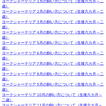
ヨークシャーテリア 1月の飼い方について（生後六カ月～二
ではないでしょう。
歳）
2020.10.30
ヨークシャーテリア 2月の飼い方について（生後六カ月～二
歳）
ヨークシャーテリアは体が小さいため、室内で遊び回るだ
ヨークシャーテリア 3月の飼い方について（生後六カ月～二
けで十分な運動になります。高齢者など毎日散歩に連れて
歳）
行ってあげられるか不安な人にもおすすめです。しかし、
ヨークシャーテリア 4月の飼い方について（生後六カ月～二
ヨークシャテリアのストレス発散のためにも、週何回かは
歳）
軽めの散歩に連れていってあげるのが良いでしょう。何か
ヨークシャーテリア 5月の飼い方について（生後六カ月～二
わからないことがありましたら、ヨークシャーテリア専門
歳）
のブリーダー・ベベドール にご相談ください。
ヨークシャーテリア 6月の飼い方について（生後六カ月～二
歳）
2020.10.23
ヨークシャーテリア 7月の飼い方について（生後六カ月～二
ブリーダーから子犬をお迎えする利点は、ペットショップ
歳）
とは異なりブリーダーが一匹一匹の健康状態や性格などを
ヨークシャーテリア 8月の飼い方について（生後六カ月～二
きちんと把握しているというところです。また、育て方な
歳）
どで不安があるときには直接ブリーダーに確認することが
ヨークシャーテリア 9月の飼い方について（生後六カ月～二
できます。子犬を飼うのであれば、お迎えはブリーダーか
歳）
らするのが一番です。ベベドールはヨークシャーテリア専
ヨークシャーテリア 10月の飼い方について（生後六カ月～
門ブリーダーをしております。ヨークシャーテリアをお迎
二歳）
えの際にはベベドールにお任せください。
ヨークシャーテリア 11月の飼い方について（生後六カ月～