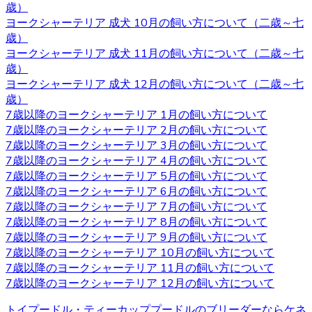
2020.10.2
歳）
ヨークシャーテリア 成犬 10月の飼い方について（二歳～七
ヨークシャーテリアは物覚えが早くしつけやすいと言われ
歳）
ています。気の強さと頑固さを持ちあわせるので、しっか
ヨークシャーテリア 成犬 11月の飼い方について（二歳～七
りとしつけてあげてください。 飼い主がリーダーだという
歳）
ことを示すことで、主従関係を構築したうえで信頼関係を
ヨークシャーテリア 成犬 12月の飼い方について（二歳～七
結ぶことができます。 自分のテリトリーをしっかりと守ろ
歳）
うとするので、番犬としても適しています。吠え癖を持っ
7歳以降のヨークシャーテリア 1月の飼い方について
た犬もいますが、しつけで矯正できるので心配はいりませ
7歳以降のヨークシャーテリア 2月の飼い方について
ん。しつけやヨークシャーテリアについてお悩みの際は、
7歳以降のヨークシャーテリア 3月の飼い方について
是非当店にご相談下さい。
7歳以降のヨークシャーテリア 4月の飼い方について
7歳以降のヨークシャーテリア 5月の飼い方について
2020.9.25
7歳以降のヨークシャーテリア 6月の飼い方について
小型犬の中でも特に有名なヨークシャーテリアはヨークや
7歳以降のヨークシャーテリア 7月の飼い方について
ヨーキーといった愛称で広く親しまれています。 非常に細
7歳以降のヨークシャーテリア 8月の飼い方について
い被毛を持ちながら、シングルコートであり抜け毛が少な
7歳以降のヨークシャーテリア 9月の飼い方について
いなどの特徴があります。垂れ下がるほど長い被毛が挙げ
7歳以降のヨークシャーテリア 10月の飼い方について
られ、カットの仕方によって雰囲気が違ってきます。被毛
7歳以降のヨークシャーテリア 11月の飼い方について
を伸ばし続ける場合はラッピングという、長い被毛をひと
7歳以降のヨークシャーテリア 12月の飼い方について
まとめにくくる必要があり、色々なおしゃれを楽しめ流の
トイプードル・ティーカッププードルのブリーダーならケネ
も人気の一つです。被毛を伸ばし続ける場合はラッピング