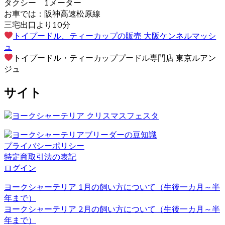
す。プライドの高い犬が多いので、しつけの際は頭ごなし
タクシー 1メーター
に叱らず、褒めて教えるようにしましょう。さみしがりの
お車では：阪神高速松原線
面もあるので、たくさんコミュニケーションをとってあげ
三宅出口より10分
るのが良いでしょう。 ヨークシャーテリアの育成・販売の
トイプードル、ティーカップの販売 大阪ケンネルマッシ
ことなら、ベベドールへ是非お問い合わせください。
ュ
トイプードル・ティーカッププードル専門店 東京ルアン
2020.12.4
ジュ
ペットを飼う際、愛情を持って可愛がることももちろんで
サイト
すが、それと同じくらいしつけもしっかりと行うことも大
切です。ヨークシャーテリアのブリーダーベベドールで
は、飼い主様へのお引渡しの前からしつけも含めてしっか
りとした育成を行い、飼い主様へ飼う際のアドバイスも行
っております。
プライバシーポリシー
特定商取引法の表記
2020.11.27
ログイン
ヨークシャーテリアと言う名前はイングランド北部に位置
ヨークシャーテリア 1月の飼い方について（生後一カ月～半
するヨークシャー地方と言う場所が由来とされています。
年まで）
ヨークシャー地方およびランカシャー地方で製粉工や織物
ヨークシャーテリア 2月の飼い方について（生後一カ月～半
などの工場労働者たちに飼われ、ネズミ捕りの役割を担っ
年まで）
ていました。とても活発で警戒心が強いのもテリアの特徴