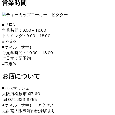
営業時間
ヨークシャーテリアは何といっても美しい毛並みが大きな
特徴です。”動く宝石”と呼ばれとても上品な毛並みをしてい
ます。どんどん被毛は伸びてしまうので、定期的なお手入
■サロン
れが必要です。伸びた被毛を結んだり、カットしたりと飼
営業時間：9:00 – 18:00
い主の好みによってオシャレを楽しむことが出来ます。 ご
トリミング：9:00 – 18:00
購入の際は、是非ベベドールへお問い合わせ下さい。
// 不定休
■ケネル（犬舎）
2020.12.30
ご見学時間：10:00 – 18:00
ヨークシャーテリアの毛色は「ダーク・スチール・ブル
ご見学：要予約
ー」と言われます。 子犬の頃は黒色の割合が多く、成長す
//不定休
ると顔まわりを中心に茶色の部分が増えていきます。こう
した毛色の変化も、成長の楽しみとなるでしょう。 ヨーク
お店について
シャーテリア購入をご検討の際は、お気軽にお問い合わせ
ください。
■べべマッシュ
大阪府松原市岡7-60
2020.12.12
tel.072-333-6758
ヨークシャーテリアは警戒心が強く、初対面から心を開く
●ケネル（犬舎） アクセス
ことはあまりありませんが、慣れた飼い主には甘えん坊で
近鉄南大阪線河内松原駅より