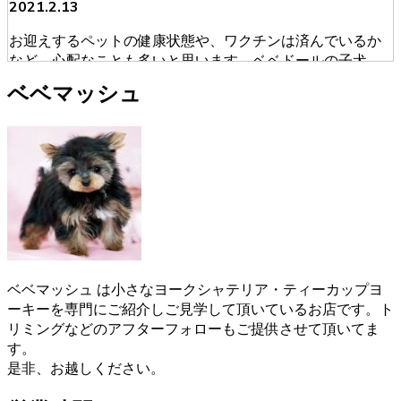
2021.2.13
お迎えするペットの健康状態や、ワクチンは済んでいるか
など、心配なことも多いと思います。ベベドールの子犬
は、獣医師による健康診断を必ず受けております。ブリー
ベベマッシュ
ダーが販売・購入に当たって安心できる育成を慎重に行っ
ております。そのため初めてワンちゃんを飼うという人に
も安心してお迎えいただけます。ヨークシャーテリアのご
購入をお考えの際は、是非当店にご相談下さい。
2021.1.31
ヨークシャーテリアのご購入をお考えの際は、しっかり育
成としつけを行い、愛情たっぷりに接しているブリーダー
からお買い求めいただくのが一番です。大阪府松原市のベ
ベドールでは、ヨークシャーテリアたちの育成・販売を経
ベベマッシュ は小さなヨークシャテリア・ティーカップヨ
験豊富なブリーダーが行っていますのでご安心ください。
ーキーを専門にご紹介しご見学して頂いているお店です。ト
また、飼い主さんへ飼い方やしつけのレクチャーも致しま
リミングなどのアフターフォローもご提供させて頂いてま
す。ヨークシャーテリアのご購入をお考えの際は、是非当
す。
店にご相談下さい。
是非、お越しください。
2021.1.19