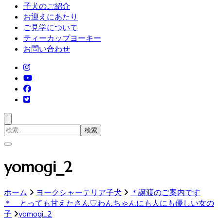
子犬のご紹介
お迎えにあたり
ご見学について
ティーカップヨーキー
お問い合わせ
検
索
対
象:
yomogi_2
ホーム
ヨークシャーテリア子犬
＊譲渡のご案内です
＊ とっても甘えたさん♡わんちゃんにも人にも優しい女の
子
yomogi_2