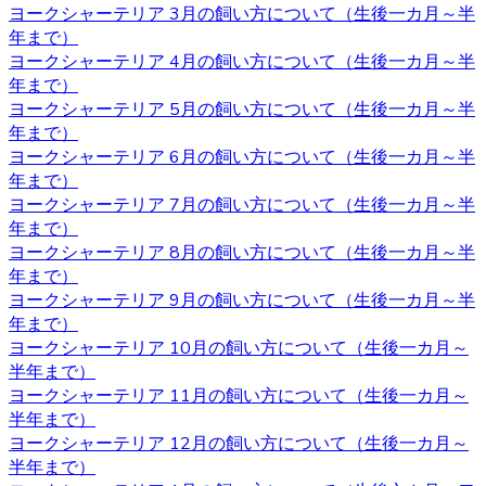
ヨークシャーテリア 3月の飼い方について（生後一カ月～半
です。 ヨークシャーテリアの育成・販売のことなら、ベベ
年まで）
ドールへ是非お問い合わせください。
ヨークシャーテリア 4月の飼い方について（生後一カ月～半
2020.11.13
年まで）
ヨークシャーテリア 5月の飼い方について（生後一カ月～半
べべドールはアフターケアもしっかり行っております。購
年まで）
入後でもわからないこと、心配なことがございましたらお
ヨークシャーテリア 6月の飼い方について（生後一カ月～半
気軽にお問い合わせください。初めてヨークシャーテリア
年まで）
をお迎えするお客様も、安心してご利用いただけます。 ご
ヨークシャーテリア 7月の飼い方について（生後一カ月～半
購入の際は、是非お問い合わせ下さい。
年まで）
ヨークシャーテリア 8月の飼い方について（生後一カ月～半
2020.11.06
年まで）
ヨークシャーテリア 9月の飼い方について（生後一カ月～半
ワンちゃんを購入する際、男の子と女の子で迷うことがあ
年まで）
りますが、繁殖を考えていないようであればそれほどこど
ヨークシャーテリア 10月の飼い方について（生後一カ月～
わりを持つ必要もないでしょう。 それぞれの注意点とし
半年まで）
て、男の子は縄張り意識があるのでマーキングをすること
ヨークシャーテリア 11月の飼い方について（生後一カ月～
があり、女の子の場合は避妊手術をしないと発情期に血が
半年まで）
出たり、妊娠の危険性があることがあります。 いずれの場
ヨークシャーテリア 12月の飼い方について（生後一カ月～
合も性格は飼い主の育て方次第なので、もしフィーリング
半年まで）
が合って気に入った子がいた場合には性別はそれほど重要