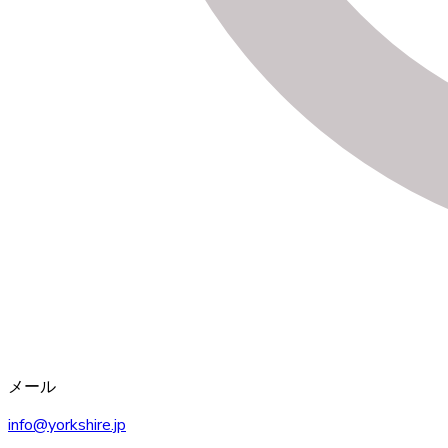
メール
info@yorkshire.jp