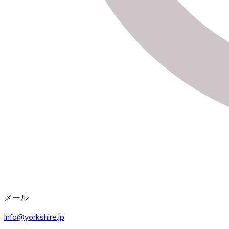
メール
info@yorkshire.jp