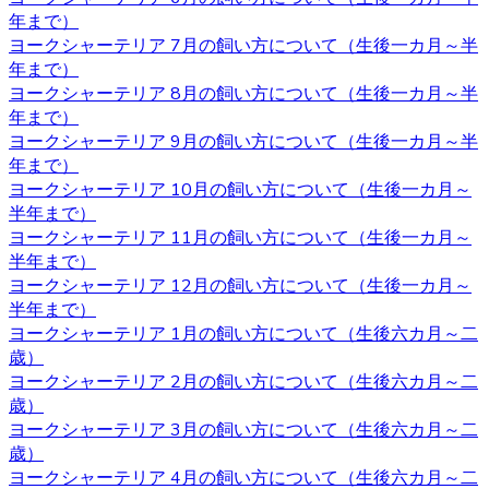
です。 ヨークシャーテリアの育成・販売のことなら、ベベ
年まで）
ドールへ是非お問い合わせください。
ヨークシャーテリア 7月の飼い方について（生後一カ月～半
2020.11.13
年まで）
ヨークシャーテリア 8月の飼い方について（生後一カ月～半
べべドールはアフターケアもしっかり行っております。購
年まで）
入後でもわからないこと、心配なことがございましたらお
ヨークシャーテリア 9月の飼い方について（生後一カ月～半
気軽にお問い合わせください。初めてヨークシャーテリア
年まで）
をお迎えするお客様も、安心してご利用いただけます。 ご
ヨークシャーテリア 10月の飼い方について（生後一カ月～
購入の際は、是非お問い合わせ下さい。
半年まで）
ヨークシャーテリア 11月の飼い方について（生後一カ月～
2020.11.06
半年まで）
ヨークシャーテリア 12月の飼い方について（生後一カ月～
ワンちゃんを購入する際、男の子と女の子で迷うことがあ
半年まで）
りますが、繁殖を考えていないようであればそれほどこど
ヨークシャーテリア 1月の飼い方について（生後六カ月～二
わりを持つ必要もないでしょう。 それぞれの注意点とし
歳）
て、男の子は縄張り意識があるのでマーキングをすること
ヨークシャーテリア 2月の飼い方について（生後六カ月～二
があり、女の子の場合は避妊手術をしないと発情期に血が
歳）
出たり、妊娠の危険性があることがあります。 いずれの場
ヨークシャーテリア 3月の飼い方について（生後六カ月～二
合も性格は飼い主の育て方次第なので、もしフィーリング
歳）
が合って気に入った子がいた場合には性別はそれほど重要
ヨークシャーテリア 4月の飼い方について（生後六カ月～二
ではないでしょう。