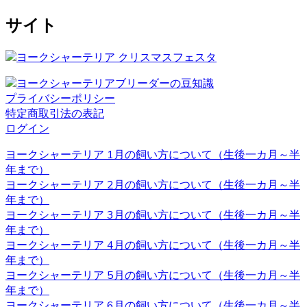
に叱らず、褒めて教えるようにしましょう。さみしがりの
サイト
面もあるので、たくさんコミュニケーションをとってあげ
るのが良いでしょう。 ヨークシャーテリアの育成・販売の
ことなら、ベベドールへ是非お問い合わせください。
2020.12.4
プライバシーポリシー
ペットを飼う際、愛情を持って可愛がることももちろんで
特定商取引法の表記
すが、それと同じくらいしつけもしっかりと行うことも大
ログイン
切です。ヨークシャーテリアのブリーダーベベドールで
は、飼い主様へのお引渡しの前からしつけも含めてしっか
ヨークシャーテリア 1月の飼い方について（生後一カ月～半
りとした育成を行い、飼い主様へ飼う際のアドバイスも行
年まで）
っております。
ヨークシャーテリア 2月の飼い方について（生後一カ月～半
年まで）
2020.11.27
ヨークシャーテリア 3月の飼い方について（生後一カ月～半
年まで）
ヨークシャーテリアと言う名前はイングランド北部に位置
ヨークシャーテリア 4月の飼い方について（生後一カ月～半
するヨークシャー地方と言う場所が由来とされています。
年まで）
ヨークシャー地方およびランカシャー地方で製粉工や織物
ヨークシャーテリア 5月の飼い方について（生後一カ月～半
などの工場労働者たちに飼われ、ネズミ捕りの役割を担っ
年まで）
ていました。とても活発で警戒心が強いのもテリアの特徴
ヨークシャーテリア 6月の飼い方について（生後一カ月～半