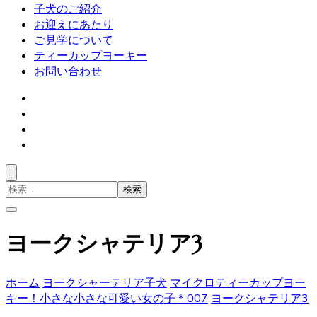
子犬のご紹介
お迎えにあたり
ご見学について
ティーカップヨーキー
お問い合わせ
検
索
対
象:
ヨークシャテリア3
ホーム
ヨークシャーテリア子犬
マイクロティーカップヨー
キー！小さな小さな可愛い女の子＊007
ヨークシャテリア3