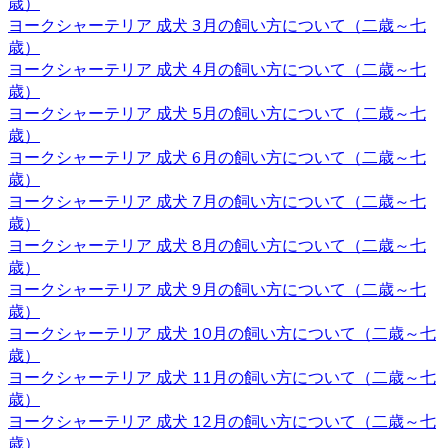
歳）
2020.10.16
ヨークシャーテリア 成犬 3月の飼い方について（二歳～七
歳）
子犬を購入するにあたって重要なポイントとなるのが、健
ヨークシャーテリア 成犬 4月の飼い方について（二歳～七
康状態やワクチンの接種状況のことです。ベベドールで
歳）
は、紹介ページに記載があります通り、ワクチンの接種
ヨークシャーテリア 成犬 5月の飼い方について（二歳～七
や、それと合わせて健康診断も行っておりますので、お客
歳）
様の元に元気で健康な猫ちゃんをお届けすることが可能で
ヨークシャーテリア 成犬 6月の飼い方について（二歳～七
す。 ヨークシャーテリア購入をご検討の際は、私どもベベ
歳）
ドール にお任せ下さい。
ヨークシャーテリア 成犬 7月の飼い方について（二歳～七
歳）
2020.10.9
ヨークシャーテリア 成犬 8月の飼い方について（二歳～七
ベベドールは近鉄河内松原駅の近くに見学スペースがござ
歳）
います。お越しの際には駅まで送迎させていただきます。
ヨークシャーテリア 成犬 9月の飼い方について（二歳～七
見学スペースではかわいい子犬たちが皆様をお待ちしてい
歳）
ます。突然訪問していただいて見学していただくことはで
ヨークシャーテリア 成犬 10月の飼い方について（二歳～七
きないので、お越しの際にはあらかじめご予約をとってい
歳）
ただくようよろしくお願いいたします。ご検討の際にはお
ヨークシャーテリア 成犬 11月の飼い方について（二歳～七
気軽にお問い合わせください。
歳）
ヨークシャーテリア 成犬 12月の飼い方について（二歳～七
2020.10.2
歳）