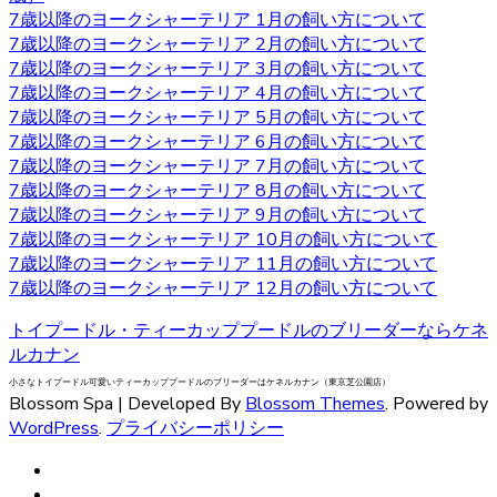
7歳以降のヨークシャーテリア 1月の飼い方について
ヨークシャーテリアは物覚えが早くしつけやすいと言われ
7歳以降のヨークシャーテリア 2月の飼い方について
ています。気の強さと頑固さを持ちあわせるので、しっか
7歳以降のヨークシャーテリア 3月の飼い方について
りとしつけてあげてください。 飼い主がリーダーだという
7歳以降のヨークシャーテリア 4月の飼い方について
ことを示すことで、主従関係を構築したうえで信頼関係を
7歳以降のヨークシャーテリア 5月の飼い方について
結ぶことができます。 自分のテリトリーをしっかりと守ろ
7歳以降のヨークシャーテリア 6月の飼い方について
うとするので、番犬としても適しています。吠え癖を持っ
7歳以降のヨークシャーテリア 7月の飼い方について
た犬もいますが、しつけで矯正できるので心配はいりませ
7歳以降のヨークシャーテリア 8月の飼い方について
ん。しつけやヨークシャーテリアについてお悩みの際は、
7歳以降のヨークシャーテリア 9月の飼い方について
是非当店にご相談下さい。
7歳以降のヨークシャーテリア 10月の飼い方について
7歳以降のヨークシャーテリア 11月の飼い方について
2020.9.25
7歳以降のヨークシャーテリア 12月の飼い方について
小型犬の中でも特に有名なヨークシャーテリアはヨークや
トイプードル・ティーカッププードルのブリーダーならケネ
ヨーキーといった愛称で広く親しまれています。 非常に細
ルカナン
い被毛を持ちながら、シングルコートであり抜け毛が少な
いなどの特徴があります。垂れ下がるほど長い被毛が挙げ
小さなトイプードル可愛いティーカッププードルのブリーダーはケネルカナン（東京芝公園店）
Blossom Spa | Developed By
Blossom Themes
. Powered by
られ、カットの仕方によって雰囲気が違ってきます。被毛
WordPress
.
プライバシーポリシー
を伸ばし続ける場合はラッピングという、長い被毛をひと
まとめにくくる必要があり、色々なおしゃれを楽しめ流の
も人気の一つです。被毛を伸ばし続ける場合はラッピング