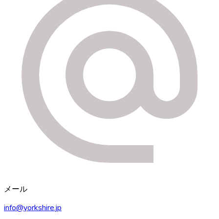
メール
info@yorkshire.jp