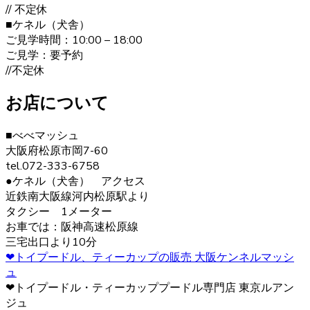
// 不定休
ヨークシャーテリアは何といっても美しい毛並みが大きな
■ケネル（犬舎）
特徴です。”動く宝石”と呼ばれとても上品な毛並みをしてい
ご見学時間：10:00 – 18:00
ます。どんどん被毛は伸びてしまうので、定期的なお手入
ご見学：要予約
れが必要です。伸びた被毛を結んだり、カットしたりと飼
//不定休
い主の好みによってオシャレを楽しむことが出来ます。 ご
購入の際は、是非ベベドールへお問い合わせ下さい。
お店について
2020.12.30
■べべマッシュ
ヨークシャーテリアの毛色は「ダーク・スチール・ブル
大阪府松原市岡7-60
ー」と言われます。 子犬の頃は黒色の割合が多く、成長す
tel.072-333-6758
ると顔まわりを中心に茶色の部分が増えていきます。こう
●ケネル（犬舎） アクセス
した毛色の変化も、成長の楽しみとなるでしょう。 ヨーク
近鉄南大阪線河内松原駅より
シャーテリア購入をご検討の際は、お気軽にお問い合わせ
タクシー 1メーター
ください。
お車では：阪神高速松原線
三宅出口より10分
2020.12.12
❤トイプードル、ティーカップの販売 大阪ケンネルマッシ
ュ
ヨークシャーテリアは警戒心が強く、初対面から心を開く
❤トイプードル・ティーカッププードル専門店 東京ルアン
ことはあまりありませんが、慣れた飼い主には甘えん坊で
ジュ
す。プライドの高い犬が多いので、しつけの際は頭ごなし