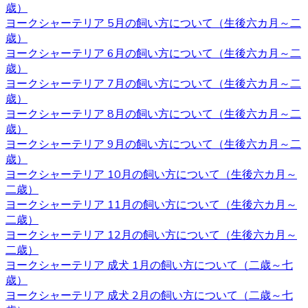
歳）
2020.10.30
ヨークシャーテリア 5月の飼い方について（生後六カ月～二
歳）
ヨークシャーテリアは体が小さいため、室内で遊び回るだ
ヨークシャーテリア 6月の飼い方について（生後六カ月～二
けで十分な運動になります。高齢者など毎日散歩に連れて
歳）
行ってあげられるか不安な人にもおすすめです。しかし、
ヨークシャーテリア 7月の飼い方について（生後六カ月～二
ヨークシャテリアのストレス発散のためにも、週何回かは
歳）
軽めの散歩に連れていってあげるのが良いでしょう。何か
ヨークシャーテリア 8月の飼い方について（生後六カ月～二
わからないことがありましたら、ヨークシャーテリア専門
歳）
のブリーダー・ベベドール にご相談ください。
ヨークシャーテリア 9月の飼い方について（生後六カ月～二
歳）
2020.10.23
ヨークシャーテリア 10月の飼い方について（生後六カ月～
二歳）
ブリーダーから子犬をお迎えする利点は、ペットショップ
ヨークシャーテリア 11月の飼い方について（生後六カ月～
とは異なりブリーダーが一匹一匹の健康状態や性格などを
二歳）
きちんと把握しているというところです。また、育て方な
ヨークシャーテリア 12月の飼い方について（生後六カ月～
どで不安があるときには直接ブリーダーに確認することが
二歳）
できます。子犬を飼うのであれば、お迎えはブリーダーか
ヨークシャーテリア 成犬 1月の飼い方について（二歳～七
らするのが一番です。ベベドールはヨークシャーテリア専
歳）
門ブリーダーをしております。ヨークシャーテリアをお迎
ヨークシャーテリア 成犬 2月の飼い方について（二歳～七
えの際にはベベドールにお任せください。