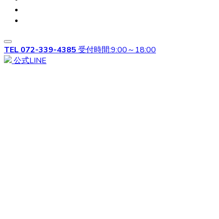
を行い、長い被毛をひとまとめにくくる必要があります。
ヨークシャーテリアの購入をお考えの際は、是非当店にご
相談下さい。
2020.9.18
TEL
072-339-4385
受付時間:9:00～18:00
公式LINE
ベベドールはヨークシャテリア専門のブリーダーです。飼
い主様へお引き渡す前から、しっかり育成としつけを行っ
ております。アフターフォローもお任せください！安心し
てワンちゃんと過ごせるよう。精一杯サポートさせていた
だきます。ヨークシャテリアのご購入を検討されている方
は、ウェブサイトの写真だけでは伝わらない、ワンちゃん
の可愛さを是非見て頂きたいです。見学ご希望の際は、お
気軽にご相談くださいませ。
2020.9.11
子犬の歯を健康に保つため、毎日歯磨きをしてあげましょ
う。犬用歯ブラシを使って磨いてあげることで、歯石がつ
くのを予防することが出来ます。歯磨きは早いうちから口
に触られることに慣れさせる必要があるので、小さいうち
からトレーニングをしてあげてください。歯みがきが出来