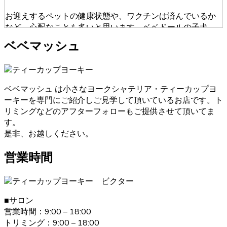
お迎えするペットの健康状態や、ワクチンは済んでいるか
など、心配なことも多いと思います。ベベドールの子犬
は、獣医師による健康診断を必ず受けております。ブリー
ベベマッシュ
ダーが販売・購入に当たって安心できる育成を慎重に行っ
ております。そのため初めてワンちゃんを飼うという人に
も安心してお迎えいただけます。ヨークシャーテリアのご
購入をお考えの際は、是非当店にご相談下さい。
ベベマッシュ は小さなヨークシャテリア・ティーカップヨ
ーキーを専門にご紹介しご見学して頂いているお店です。ト
2021.1.31
リミングなどのアフターフォローもご提供させて頂いてま
ヨークシャーテリアのご購入をお考えの際は、しっかり育
す。
成としつけを行い、愛情たっぷりに接しているブリーダー
是非、お越しください。
からお買い求めいただくのが一番です。大阪府松原市のベ
ベドールでは、ヨークシャーテリアたちの育成・販売を経
営業時間
験豊富なブリーダーが行っていますのでご安心ください。
また、飼い主さんへ飼い方やしつけのレクチャーも致しま
す。ヨークシャーテリアのご購入をお考えの際は、是非当
店にご相談下さい。
■サロン
営業時間：9:00 – 18:00
2021.1.19
トリミング：9:00 – 18:00