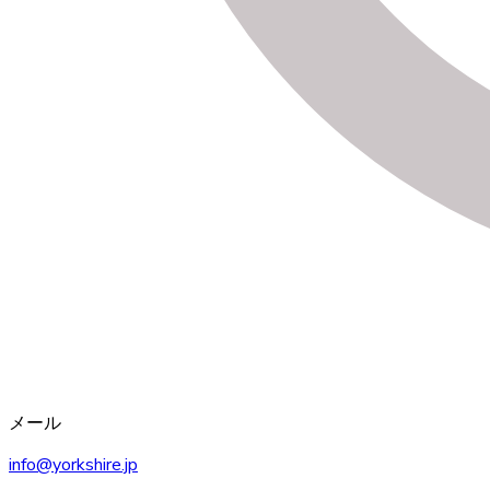
メール
info@yorkshire.jp