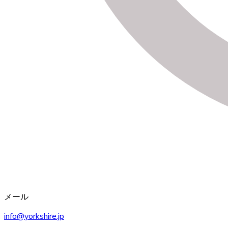
メール
info@yorkshire.jp