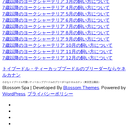
7歳以降のヨークシャーテリア 3月の飼い方について
いなどの特徴があります。垂れ下がるほど長い被毛が挙げ
7歳以降のヨークシャーテリア 4月の飼い方について
られ、カットの仕方によって雰囲気が違ってきます。被毛
7歳以降のヨークシャーテリア 5月の飼い方について
を伸ばし続ける場合はラッピングという、長い被毛をひと
7歳以降のヨークシャーテリア 6月の飼い方について
まとめにくくる必要があり、色々なおしゃれを楽しめ流の
7歳以降のヨークシャーテリア 7月の飼い方について
も人気の一つです。被毛を伸ばし続ける場合はラッピング
7歳以降のヨークシャーテリア 8月の飼い方について
を行い、長い被毛をひとまとめにくくる必要があります。
7歳以降のヨークシャーテリア 9月の飼い方について
ヨークシャーテリアの購入をお考えの際は、是非当店にご
7歳以降のヨークシャーテリア 10月の飼い方について
相談下さい。
7歳以降のヨークシャーテリア 11月の飼い方について
7歳以降のヨークシャーテリア 12月の飼い方について
2020.9.18
トイプードル・ティーカッププードルのブリーダーならケネ
ベベドールはヨークシャテリア専門のブリーダーです。飼
ルカナン
い主様へお引き渡す前から、しっかり育成としつけを行っ
小さなトイプードル可愛いティーカッププードルのブリーダーはケネルカナン（東京芝公園店）
ております。アフターフォローもお任せください！安心し
Blossom Spa | Developed By
Blossom Themes
. Powered by
てワンちゃんと過ごせるよう。精一杯サポートさせていた
WordPress
.
プライバシーポリシー
だきます。ヨークシャテリアのご購入を検討されている方
は、ウェブサイトの写真だけでは伝わらない、ワンちゃん
の可愛さを是非見て頂きたいです。見学ご希望の際は、お
気軽にご相談くださいませ。
2020.9.11