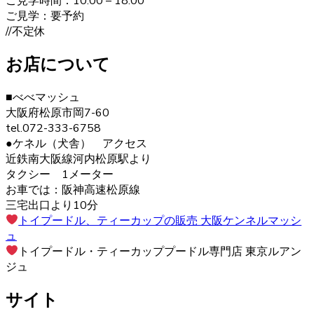
ご見学時間：10:00 – 18:00
ご見学：要予約
2020.12.12
//不定休
ヨークシャーテリアは警戒心が強く、初対面から心を開く
お店について
ことはあまりありませんが、慣れた飼い主には甘えん坊で
す。プライドの高い犬が多いので、しつけの際は頭ごなし
に叱らず、褒めて教えるようにしましょう。さみしがりの
■べべマッシュ
面もあるので、たくさんコミュニケーションをとってあげ
大阪府松原市岡7-60
るのが良いでしょう。 ヨークシャーテリアの育成・販売の
tel.072-333-6758
ことなら、ベベドールへ是非お問い合わせください。
●ケネル（犬舎） アクセス
近鉄南大阪線河内松原駅より
2020.12.4
タクシー 1メーター
お車では：阪神高速松原線
ペットを飼う際、愛情を持って可愛がることももちろんで
三宅出口より10分
すが、それと同じくらいしつけもしっかりと行うことも大
トイプードル、ティーカップの販売 大阪ケンネルマッシ
切です。ヨークシャーテリアのブリーダーベベドールで
ュ
は、飼い主様へのお引渡しの前からしつけも含めてしっか
トイプードル・ティーカッププードル専門店 東京ルアン
りとした育成を行い、飼い主様へ飼う際のアドバイスも行
ジュ
っております。
サイト
2020.11.27