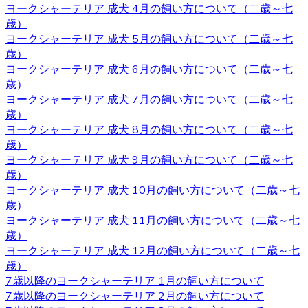
ます。突然訪問していただいて見学していただくことはで
ヨークシャーテリア 成犬 4月の飼い方について（二歳～七
きないので、お越しの際にはあらかじめご予約をとってい
歳）
ただくようよろしくお願いいたします。ご検討の際にはお
ヨークシャーテリア 成犬 5月の飼い方について（二歳～七
気軽にお問い合わせください。
歳）
ヨークシャーテリア 成犬 6月の飼い方について（二歳～七
2020.10.2
歳）
ヨークシャーテリア 成犬 7月の飼い方について（二歳～七
ヨークシャーテリアは物覚えが早くしつけやすいと言われ
歳）
ています。気の強さと頑固さを持ちあわせるので、しっか
ヨークシャーテリア 成犬 8月の飼い方について（二歳～七
りとしつけてあげてください。 飼い主がリーダーだという
歳）
ことを示すことで、主従関係を構築したうえで信頼関係を
ヨークシャーテリア 成犬 9月の飼い方について（二歳～七
結ぶことができます。 自分のテリトリーをしっかりと守ろ
歳）
うとするので、番犬としても適しています。吠え癖を持っ
ヨークシャーテリア 成犬 10月の飼い方について（二歳～七
た犬もいますが、しつけで矯正できるので心配はいりませ
歳）
ん。しつけやヨークシャーテリアについてお悩みの際は、
ヨークシャーテリア 成犬 11月の飼い方について（二歳～七
是非当店にご相談下さい。
歳）
2020.9.25
ヨークシャーテリア 成犬 12月の飼い方について（二歳～七
歳）
小型犬の中でも特に有名なヨークシャーテリアはヨークや
7歳以降のヨークシャーテリア 1月の飼い方について
ヨーキーといった愛称で広く親しまれています。 非常に細
7歳以降のヨークシャーテリア 2月の飼い方について
い被毛を持ちながら、シングルコートであり抜け毛が少な