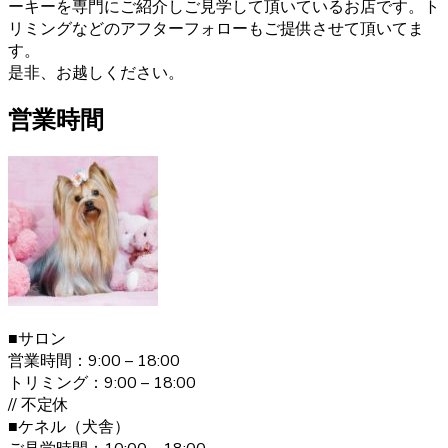
験豊富なブリーダーが行っていますのでご安心ください。
ーキーを専門にご紹介しご見学して頂いているお店です。ト
また、飼い主さんへ飼い方やしつけのレクチャーも致しま
リミングなどのアフターフォローもご提供させて頂いてま
す。ヨークシャーテリアのご購入をお考えの際は、是非当
す。
店にご相談下さい。
是非、お越しください。
2021.1.19
営業時間
ヨークシャーテリアは何といっても美しい毛並みが大きな
特徴です。”動く宝石”と呼ばれとても上品な毛並みをしてい
ます。どんどん被毛は伸びてしまうので、定期的なお手入
れが必要です。伸びた被毛を結んだり、カットしたりと飼
い主の好みによってオシャレを楽しむことが出来ます。 ご
購入の際は、是非ベベドールへお問い合わせ下さい。
2020.12.30
ヨークシャーテリアの毛色は「ダーク・スチール・ブル
■サロン
ー」と言われます。 子犬の頃は黒色の割合が多く、成長す
営業時間：9:00 – 18:00
ると顔まわりを中心に茶色の部分が増えていきます。こう
トリミング：9:00 – 18:00
した毛色の変化も、成長の楽しみとなるでしょう。 ヨーク
// 不定休
シャーテリア購入をご検討の際は、お気軽にお問い合わせ
■ケネル（犬舎）
ください。