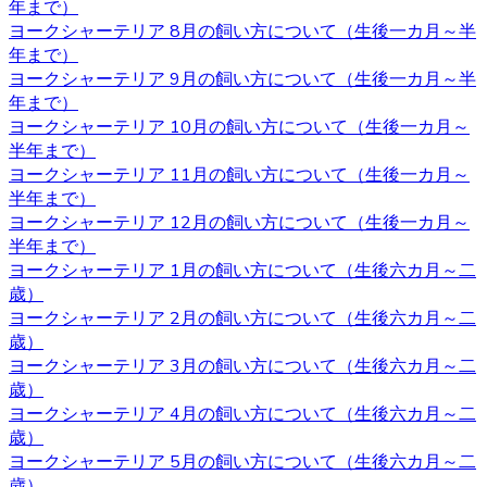
て、男の子は縄張り意識があるのでマーキングをすること
年まで）
があり、女の子の場合は避妊手術をしないと発情期に血が
ヨークシャーテリア 8月の飼い方について（生後一カ月～半
出たり、妊娠の危険性があることがあります。 いずれの場
年まで）
合も性格は飼い主の育て方次第なので、もしフィーリング
ヨークシャーテリア 9月の飼い方について（生後一カ月～半
が合って気に入った子がいた場合には性別はそれほど重要
年まで）
ではないでしょう。
ヨークシャーテリア 10月の飼い方について（生後一カ月～
半年まで）
2020.10.30
ヨークシャーテリア 11月の飼い方について（生後一カ月～
半年まで）
ヨークシャーテリアは体が小さいため、室内で遊び回るだ
ヨークシャーテリア 12月の飼い方について（生後一カ月～
けで十分な運動になります。高齢者など毎日散歩に連れて
半年まで）
行ってあげられるか不安な人にもおすすめです。しかし、
ヨークシャーテリア 1月の飼い方について（生後六カ月～二
ヨークシャテリアのストレス発散のためにも、週何回かは
歳）
軽めの散歩に連れていってあげるのが良いでしょう。何か
ヨークシャーテリア 2月の飼い方について（生後六カ月～二
わからないことがありましたら、ヨークシャーテリア専門
歳）
のブリーダー・ベベドール にご相談ください。
ヨークシャーテリア 3月の飼い方について（生後六カ月～二
歳）
2020.10.23
ヨークシャーテリア 4月の飼い方について（生後六カ月～二
ブリーダーから子犬をお迎えする利点は、ペットショップ
歳）
とは異なりブリーダーが一匹一匹の健康状態や性格などを
ヨークシャーテリア 5月の飼い方について（生後六カ月～二
きちんと把握しているというところです。また、育て方な
歳）