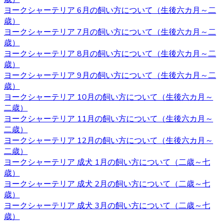
どで不安があるときには直接ブリーダーに確認することが
ヨークシャーテリア 6月の飼い方について（生後六カ月～二
できます。子犬を飼うのであれば、お迎えはブリーダーか
歳）
らするのが一番です。ベベドールはヨークシャーテリア専
ヨークシャーテリア 7月の飼い方について（生後六カ月～二
門ブリーダーをしております。ヨークシャーテリアをお迎
歳）
えの際にはベベドールにお任せください。
ヨークシャーテリア 8月の飼い方について（生後六カ月～二
歳）
2020.10.16
ヨークシャーテリア 9月の飼い方について（生後六カ月～二
歳）
子犬を購入するにあたって重要なポイントとなるのが、健
ヨークシャーテリア 10月の飼い方について（生後六カ月～
康状態やワクチンの接種状況のことです。ベベドールで
二歳）
は、紹介ページに記載があります通り、ワクチンの接種
ヨークシャーテリア 11月の飼い方について（生後六カ月～
や、それと合わせて健康診断も行っておりますので、お客
二歳）
様の元に元気で健康な猫ちゃんをお届けすることが可能で
ヨークシャーテリア 12月の飼い方について（生後六カ月～
す。 ヨークシャーテリア購入をご検討の際は、私どもベベ
二歳）
ドール にお任せ下さい。
ヨークシャーテリア 成犬 1月の飼い方について（二歳～七
歳）
2020.10.9
ヨークシャーテリア 成犬 2月の飼い方について（二歳～七
ベベドールは近鉄河内松原駅の近くに見学スペースがござ
歳）
います。お越しの際には駅まで送迎させていただきます。
ヨークシャーテリア 成犬 3月の飼い方について（二歳～七
見学スペースではかわいい子犬たちが皆様をお待ちしてい
歳）