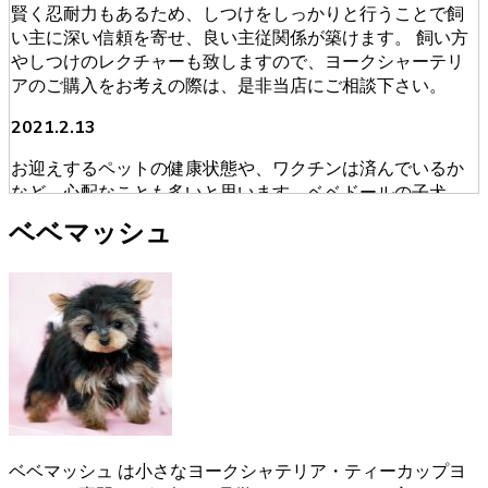
賢く忍耐力もあるため、しつけをしっかりと行うことで飼
い主に深い信頼を寄せ、良い主従関係が築けます。 飼い方
やしつけのレクチャーも致しますので、ヨークシャーテリ
アのご購入をお考えの際は、是非当店にご相談下さい。
2021.2.13
お迎えするペットの健康状態や、ワクチンは済んでいるか
など、心配なことも多いと思います。ベベドールの子犬
は、獣医師による健康診断を必ず受けております。ブリー
ベベマッシュ
ダーが販売・購入に当たって安心できる育成を慎重に行っ
ております。そのため初めてワンちゃんを飼うという人に
も安心してお迎えいただけます。ヨークシャーテリアのご
購入をお考えの際は、是非当店にご相談下さい。
2021.1.31
ヨークシャーテリアのご購入をお考えの際は、しっかり育
成としつけを行い、愛情たっぷりに接しているブリーダー
からお買い求めいただくのが一番です。大阪府松原市のベ
ベドールでは、ヨークシャーテリアたちの育成・販売を経
ベベマッシュ は小さなヨークシャテリア・ティーカップヨ