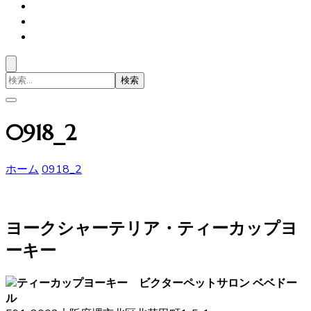
検
索
対
象:
0918_2
ホーム
0918_2
ヨークシャーテリア・ティーカップヨ
ーキー
ペットサロン ベベドー
ル