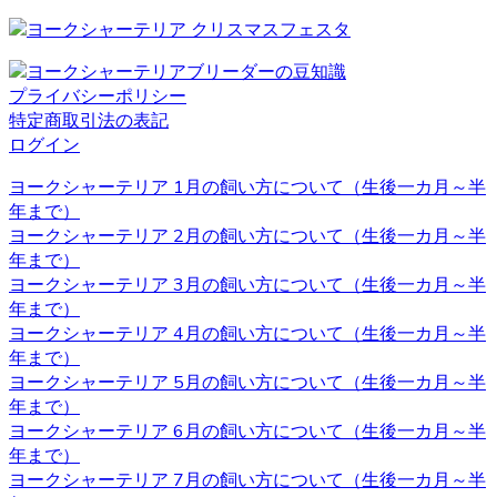
ヨークシャーテリアと言う名前はイングランド北部に位置
するヨークシャー地方と言う場所が由来とされています。
ヨークシャー地方およびランカシャー地方で製粉工や織物
などの工場労働者たちに飼われ、ネズミ捕りの役割を担っ
プライバシーポリシー
ていました。とても活発で警戒心が強いのもテリアの特徴
特定商取引法の表記
です。 ヨークシャーテリアの育成・販売のことなら、ベベ
ログイン
ドールへ是非お問い合わせください。
ヨークシャーテリア 1月の飼い方について（生後一カ月～半
2020.11.13
年まで）
ヨークシャーテリア 2月の飼い方について（生後一カ月～半
べべドールはアフターケアもしっかり行っております。購
年まで）
入後でもわからないこと、心配なことがございましたらお
ヨークシャーテリア 3月の飼い方について（生後一カ月～半
気軽にお問い合わせください。初めてヨークシャーテリア
年まで）
をお迎えするお客様も、安心してご利用いただけます。 ご
ヨークシャーテリア 4月の飼い方について（生後一カ月～半
購入の際は、是非お問い合わせ下さい。
年まで）
ヨークシャーテリア 5月の飼い方について（生後一カ月～半
2020.11.06
年まで）
ワンちゃんを購入する際、男の子と女の子で迷うことがあ
ヨークシャーテリア 6月の飼い方について（生後一カ月～半
りますが、繁殖を考えていないようであればそれほどこど
年まで）
わりを持つ必要もないでしょう。 それぞれの注意点とし
ヨークシャーテリア 7月の飼い方について（生後一カ月～半